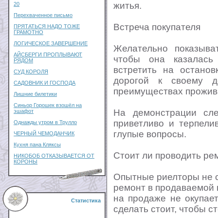
житья.
20
Перехваченное письмо
Встреча покупателя
ПРЯТАТЬСЯ НАДО ТОЖЕ
ГРАМОТНО
ЛОГИЧЕСКОЕ ЗАВЕРШЕНИЕ
Желательно показыва
АЙСБЕРГИ ПРОПЛЫВАЮТ
чтобы она казалась 
РЯДОМ
встретить на останов
СУД КОРОЛЯ
дорогой к своему д
САДОВНИК И ГОСПОДА
преимуществах прожива
Лишние билетики
Синьор Горошек взошёл на
На демонстрации сл
эшафот
приветливо и терпели
Однажды утром в Трулло
глупые вопросы.
ЧЕРНЫЙ ЧЕМОДАНЧИК
Кухня пана Кляксы
Стоит ли проводить ре
НИКОБОБ ОТКАЗЫВАЕТСЯ ОТ
КОРОНЫ
Опытные риелторы не 
ремонт в продаваемой кв
на продаже не окупает
Статистика
сделать стоит, чтобы с