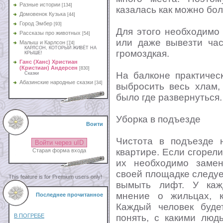
Разные истории
[134]
казалась как можно бо
Домовенок Кузька
[44]
Город Эмбер
[93]
Для этого необходимо
Рассказы про животных
[54]
или даже вывезти час
Малыш и Карлсон
[74]
КАРЛСОН, КОТОРЫЙ ЖИВЁТ НА
громоздкая.
КРЫШЕ!
Ганс (Ханс) Христиан
(Кристиан) Андерсен
[830]
На балконе практичес
Сказки
Абазинские народные сказки
[34]
выбросить весь хлам,
было где развернуться.
Уборка в подъезде
Воити
Чистота в подъезде 
Войти через uID
квартире. Если сгорели
Старая форма входа
их необходимо заме
своей площадке следуе
This feature is for Premium users only!
вымыть лифт. У кажд
мнение о жильцах, к
Последнее прочитанное
Каждый человек буде
понять, с какими люд
В ПОГРЕБЕ