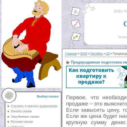
Добро п
Четвер
Главная
»
2019
»
Октябрь
»
23
» Предпрод
Предпродажная подготовка к
Первое, что необходи
Выбор сказок
продаже – это выяснить
Слушать и скачать аудиосказки
Если завысить цену, т
Начало сказки
Если же цена будет ни
Зарубежные сказки
крупную сумму денег
Русские сказки
События