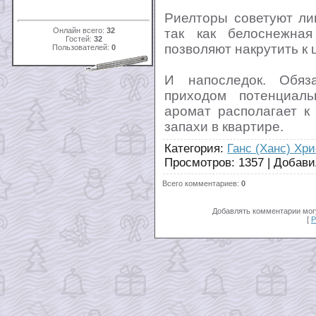
Риелторы советуют ли
Онлайн всего:
32
так как белоснежна
Гостей:
32
позволяют накрутить к 
Пользователей:
0
И напоследок. Обяз
приходом потенциаль
аромат располагает к
запахи в квартире.
Категория
:
Ганс (Ханс) Хр
Просмотров
:
1357
|
Добави
Всего комментариев
:
0
Добавлять комментарии могу
[
Р