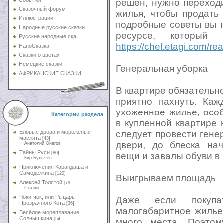
решен, нужно переход
Сказочный форум
жилья, чтобы продать
Иллюстрации
подробные советы вы 
Народные русские сказки
ресурсе, который
Русские народные ска...
https://chel.etagi.com/rea
НаноСказка
Сказки о цветах
Немецкие сказки
Генеральная уборка
АФРИКАНСКИЕ СКАЗКИ
В квартире обязательно
приятно пахнуть. Каж
ухоженное жилье, осо
Категории раздела
в купленной квартире 
следует провести гене
Еловые дрова и мороженые
маслята
[43]
двери, до блеска нач
Анатолий Онегов
Тайны Руси
[80]
вещи и завалы обуви в
Кир Булычев
Приключения Карандаша и
Самоделкина
[120]
Выигрываем площадь
Алексей Толстой
[79]
Сказки
Чоки-чок, или Рыцарь
Даже если покупат
Прозрачного Кота
[36]
малогабаритное жилье
Весёлое мореплавание
Солнышкина
[54]
много места. Поэтом