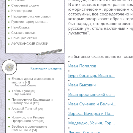
В этих сказках широко развит ко
Сказочный форум
юмористическим, ироническим ха
Иллюстрации
остроумны, все сосредоточено н
Народные русские сказки
которые раскрывают образы геро
Русские народные ска...
быт народа, его домашняя жизнь
НаноСказка
русский ум, столь наклонный к 
лукавстве".
Сказки о цветах
Немецкие сказки
АФРИКАНСКИЕ СКАЗКИ
из бытовых сказок является сказ
Иван Попялов
Категории раздела
Буря-богатырь Иван к...
Еловые дрова и мороженые
маслята
[43]
Иван Быкович
Анатолий Онегов
Тайны Руси
[80]
Иван крестьянский сы...
Кир Булычев
Приключения Карандаша и
Самоделкина
Иван Сученко и Белый...
[120]
Алексей Толстой
[79]
Сказки
Зорька. Вечорка и По...
Чоки-чок, или Рыцарь
Прозрачного Кота
[36]
Медведко, Усыня, Гор...
Весёлое мореплавание
Солнышкина
[54]
Дугиня-богатырь