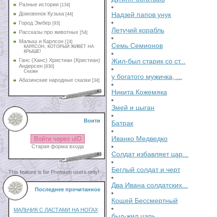
Разные истории
[134]
Домовенок Кузька
Надзей папов унук
[44]
Город Эмбер
[93]
Летучий корабль
Рассказы про животных
[54]
Малыш и Карлсон
[74]
Семь Семионов
КАРЛСОН, КОТОРЫЙ ЖИВЁТ НА
КРЫШЕ!
Ганс (Ханс) Христиан (Кристиан)
Жил-был старик со ст...
Андерсен
[830]
Сказки
у богатого мужичка, ...
Абазинские народные сказки
[34]
Никита Кожемяка
Змей и цыган
Воити
Батрак
Иванко Медведко
Войти через uID
Старая форма входа
Солдат избавляет цар...
Беглый солдат и черт
This feature is for Premium users only!
Два Ивана солдатских...
Последнее прочитанное
Кощей Бессмертный
МАЛЬЧИК С ЛАСТАМИ НА НОГАХ
был-жил царь