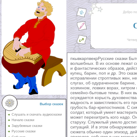
Добро п
Четвер
пкывкарпвекрРусские сказки Быт
волшебных. В их основе лежат с
и фантастических образов, дейст
купец, барин, поп и др. Это ска
исправлении строптивых жен, не
слугах, об одураченном барине,
хозяином, ловких ворах, хитром 
семейно-бытовые темы. В них в
осуждается корысть духовенств
жадность и завистливость его пр
Выбор сказок
грубость бар-крепостников. С с
солдат, который умеет мастерить
Слушать и скачать аудиосказки
может перехитрить кого надо. О
Начало сказки
старуху. Служилый умело достиг
Зарубежные сказки
ситуаций. И в этом обнаруживает
сюжета обычно один эпизод, дей
Русские сказки
эпизодов, события в них можно 
События