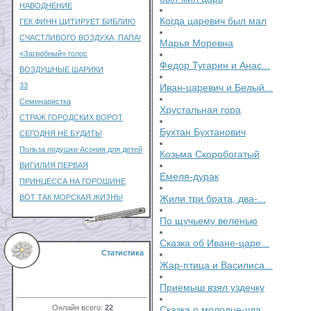
НАВОДНЕНИЕ
Когда царевич был мал
ГЕК ФИНН ЦИТИРУЕТ БИБЛИЮ
СЧАСТЛИВОГО ВОЗДУХА, ПАПА!
Марья Моревна
«Загробный» голос
Федор Тугарин и Анас...
ВОЗДУШНЫЕ ШАРИКИ
33
Иван-царевич и Белый...
Семинаристка
Хрустальная гора
СТРАЖ ГОРОДСКИХ ВОРОТ
Бухтан Бухтанович
СЕГОДНЯ НЕ БУДИТЬ!
Польза подушки Асония для детей
Козьма Скоробогатый
ВИГИЛИЯ ПЕРВАЯ
Емеля-дурак
ПРИНЦЕССА НА ГОРОШИНЕ
ВОТ ТАК МОРСКАЯ ЖИЗНЬ!
Жили три брата, два-...
По щучьему веленью
Сказка об Иване-царе...
Статистика
Жар-птица и Василиса...
Приемыш взял уздечку
Онлайн всего:
22
Сказка о молодце-уда...