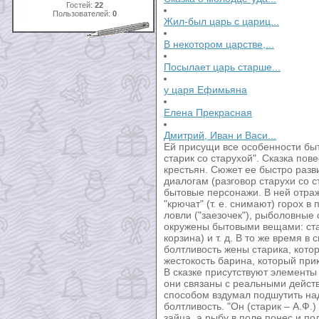
Гостей:
22
Пользователей:
0
Жил-был царь с цариц...
В некотором царстве,...
Посылает царь старше...
у царя Ефимьяна
Елена Прекрасная
Дмитрий, Иван и Васи...
Ей присущи все особенности быт
старик со старухой". Сказка пов
крестьян. Сюжет ее быстро разв
диалогам (разговор старухи со с
бытовые персонажи. В ней отраж
"крючат" (т. е. снимают) горох 
ловли ("заезочек"), рыболовные 
окружены бытовыми вещами: стар
корзина) и т. д. В то же время в
болтливость жены старика, котор
жестокость барина, который при
В сказке присутствуют элементы 
они связаны с реальными дейст
способом вздумал подшутить над
болтливость. "Он (старик – А.Ф.
зайца, а рыбу в поле понес и по