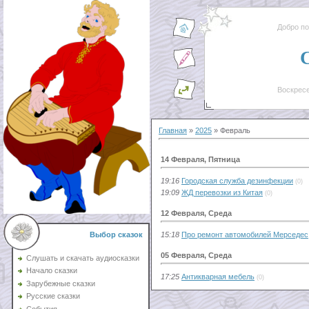
Добро п
Воскресе
Главная
»
2025
»
Февраль
14 Февраля, Пятница
19:16
Городская служба дезинфекции
(0)
19:09
ЖД перевозки из Китая
(0)
12 Февраля, Среда
15:18
Про ремонт автомобилей Мерседес
Выбор сказок
05 Февраля, Среда
Слушать и скачать аудиосказки
Начало сказки
17:25
Антикварная мебель
(0)
Зарубежные сказки
Русские сказки
События