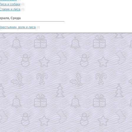
Лиса и собаки
(0)
Старик и лиса
(0)
враля, Среда
Крестьянин, волк и лиса
(0)