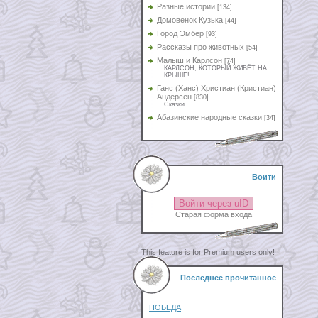
Разные истории
[134]
Домовенок Кузька
[44]
Город Эмбер
[93]
Рассказы про животных
[54]
Малыш и Карлсон
[74]
КАРЛСОН, КОТОРЫЙ ЖИВЁТ НА
КРЫШЕ!
Ганс (Ханс) Христиан (Кристиан)
Андерсен
[830]
Сказки
Абазинские народные сказки
[34]
Воити
Войти через uID
Старая форма входа
This feature is for Premium users only!
Последнее прочитанное
ПОБЕДА