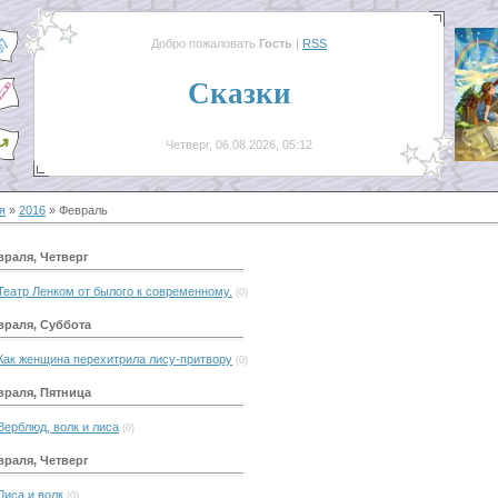
Добро пожаловать
Гость
|
RSS
Сказки
Четверг, 06.08.2026, 05:12
я
»
2016
»
Февраль
враля, Четверг
Театр Ленком от былого к современному.
(0)
враля, Суббота
Как женщина перехитрила лису-притвору
(0)
враля, Пятница
Верблюд, волк и лиса
(0)
враля, Четверг
Лиса и волк
(0)