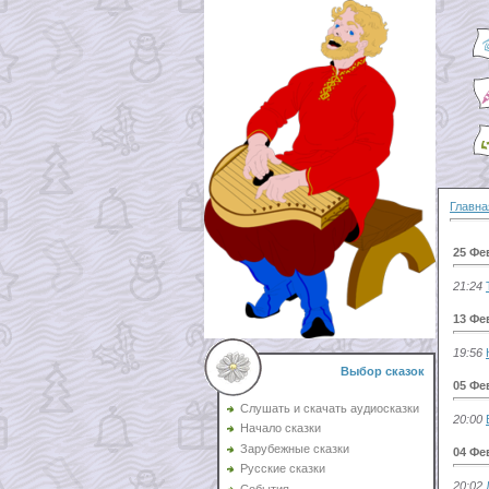
Главна
25 Фе
21:24
13 Фе
19:56
Выбор сказок
05 Фе
Слушать и скачать аудиосказки
20:00
Начало сказки
Зарубежные сказки
04 Фе
Русские сказки
20:02
События