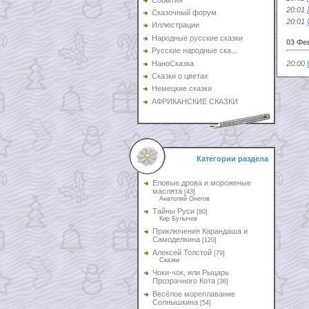
20:01
Сказочный форум
20:01
Иллюстрации
Народные русские сказки
03 Фе
Русские народные ска...
НаноСказка
20:00
Сказки о цветах
Немецкие сказки
АФРИКАНСКИЕ СКАЗКИ
Категории раздела
Еловые дрова и мороженые
маслята
[43]
Анатолий Онегов
Тайны Руси
[80]
Кир Булычев
Приключения Карандаша и
Самоделкина
[120]
Алексей Толстой
[79]
Сказки
Чоки-чок, или Рыцарь
Прозрачного Кота
[36]
Весёлое мореплавание
Солнышкина
[54]