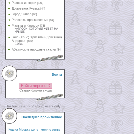
Разные истории
[134]
Домовенок Кузька
[44]
Город Эмбер
[93]
Рассказы про животных
[54]
Малыш и Карлсон
[74]
КАРЛСОН, КОТОРЫЙ ЖИВЁТ НА
КРЫШЕ!
Ганс (Ханс) Христиан (Кристиан)
Андерсен
[830]
Сказки
Абазинские народные сказки
[34]
Воити
Войти через uID
Старая форма входа
This feature is for Premium users only!
Последнее прочитанное
Кошка Муська хочет меня съесть