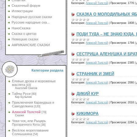
Категория:
Алексей Толстой
|
Просмотров:
1776
|
Сказочный форум
Иллюстрации
СКАЗКА О МОЛОДИЛЬНЫХ ЯБ
Народные русские сказки
Русские народные ска...
Категория:
Алексей Толстой
|
Просмотров:
1808
|
НаноСказка
ПОДИ ТУДА – НЕ ЗНАЮ КУДА,
Сказки о цветах
Немецкие сказки
Категория:
Алексей Толстой
|
Просмотров:
1794
|
АФРИКАНСКИЕ СКАЗКИ
СЕСТРИЦА АЛЕНУШКА И БРА
Категория:
Алексей Толстой
|
Просмотров:
2385
|
Категории раздела
СТРАННИК И ЗМЕЙ
Еловые дрова и мороженые
Категория:
Алексей Толстой
|
Просмотров:
2080
|
маслята
[43]
Анатолий Онегов
ДИКИЙ КУР
Тайны Руси
[80]
Кир Булычев
Приключения Карандаша и
Категория:
Алексей Толстой
|
Просмотров:
2016
|
Самоделкина
[120]
Алексей Толстой
[79]
КИКИМОРА
Сказки
Чоки-чок, или Рыцарь
Категория:
Алексей Толстой
|
Просмотров:
2294
|
Прозрачного Кота
[36]
Весёлое мореплавание
Солнышкина
[54]