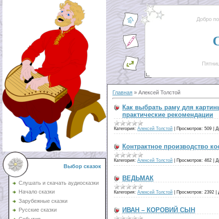
Добро п
Пятниц
Главная
»
Алексей Толстой
Как выбрать раму для картин
практические рекомендации
Категория:
Алексей Толстой
|
Просмотров:
509
|
Д
Контрактное производство ко
Категория:
Алексей Толстой
|
Просмотров:
462
|
Д
Выбор сказок
ВЕДЬМАК
Слушать и скачать аудиосказки
Начало сказки
Категория:
Алексей Толстой
|
Просмотров:
2392
|
Зарубежные сказки
ИВАН – КОРОВИЙ СЫН
Русские сказки
События