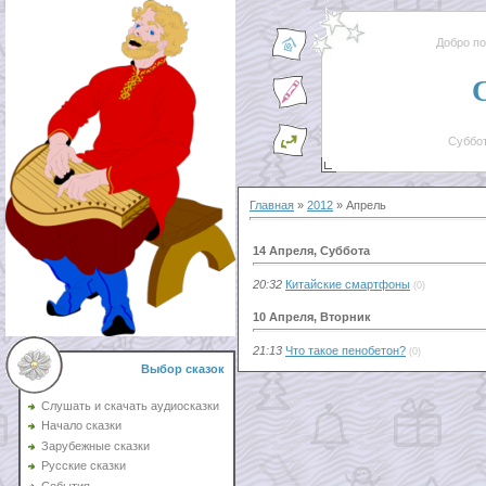
Добро п
Суббот
Главная
»
2012
»
Апрель
14 Апреля, Суббота
20:32
Китайские смартфоны
(0)
10 Апреля, Вторник
21:13
Что такое пенобетон?
(0)
Выбор сказок
Слушать и скачать аудиосказки
Начало сказки
Зарубежные сказки
Русские сказки
События