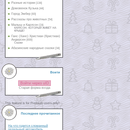
Разные истории
[134]
Домовенок Кузька
[44]
Город Эмбер
[93]
Рассказы про животных
[54]
Малыш и Карлсон
[74]
КАРЛСОН, КОТОРЫЙ ЖИВЁТ НА
КРЫШЕ!
Ганс (Ханс) Христиан (Кристиан)
Андерсен
[830]
Сказки
Абазинские народные сказки
[34]
Воити
Войти через uID
Старая форма входа
This feature is for Premium users only!
Последнее прочитанное
На что годится сломанный
педальный автомобиль