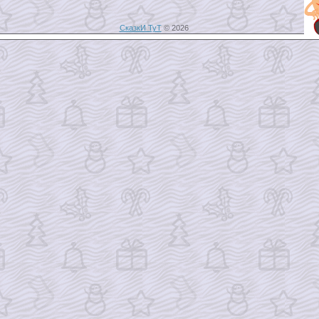
СказкИ ТуТ
© 2026