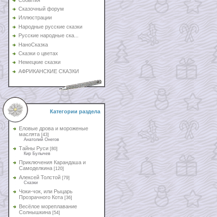
Сказочный форум
Иллюстрации
Народные русские сказки
Русские народные ска...
НаноСказка
Сказки о цветах
Немецкие сказки
АФРИКАНСКИЕ СКАЗКИ
Категории раздела
Еловые дрова и мороженые
маслята
[43]
Анатолий Онегов
Тайны Руси
[80]
Кир Булычев
Приключения Карандаша и
Самоделкина
[120]
Алексей Толстой
[79]
Сказки
Чоки-чок, или Рыцарь
Прозрачного Кота
[36]
Весёлое мореплавание
Солнышкина
[54]