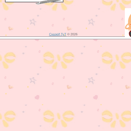
СказкИ ТуТ
© 2026