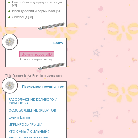
Волшебник изумрудного города
[45]
Иван царевич и серый волк
[51]
Леопольд
[70]
Воити
Войти через uID
Старая форма входа
This feature is for Premium users only!
Последнее прочитанное
РАЗОБЛАЧЕНИЕ ВЕЛИКОГО И
УЖАСНОГО
ОСВОБОЖДЕНИЕ ЖЕВУНОВ
Ежик и Цапля
ИГРЫ-РОЗЫГРЫШИ
КТО САМЫЙ СИЛЬНЫЙ?