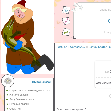
Добро п
Четвер
Главная
»
Фотоальбом
»
Сказки Братья Г
Выбор сказок
Добавлен
Слушать и скачать аудиосказки
Начало сказки
Зарубежные сказки
Русские сказки
События
Всего комментариев
:
0