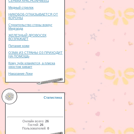
СЕНЬКА КРАСНОАРМЕЕЦ
Медный стрелок
НИКОБОБ ОТКАЗЫВАЕТСЯ ОТ
КОРОНЫ
Строительство стены вокруг
Мидгарда
ЖЕЛЕЗНЫЙ ДРОВОСЕК
ВОЗРАЖАЕТ
Питание кожи
ОЗМА ИЗ СТРАНЫ О3 ПРИХОДИТ
НА ПОМОЩЬ
Кому зуёк кланяется, а плиска
хвостом кивает
Наказание Локи
Статистика
Онлайн всего:
26
Гостей:
26
Пользователей:
0