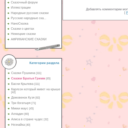
Сказочный форум
Иллюстрации
Добавлять комментарии могу
[
Р
Народные русские сказки
Русские народные ска...
НаноСказка
Сказки о цветах
Немецкие сказки
АФРИКАНСКИЕ СКАЗКИ
Категории раздела
Сказки Пушкина
[111]
Сказки Братья Гримм
[65]
Басни Крылова
[111]
Карлсон который живет на крыше
[42]
Домовенок Кузя
[82]
Три богатыря
[71]
Микки маус
[45]
Алладин
[60]
Aлиса в стране чудес
[32]
Незнайка
[40]