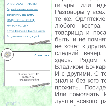
ОРК СПАСАЕТ ПУГОВКУ
Бедный мальчик в могиле
ЗЕЛЕНАЯ ОБЕЗЬЯНА
КОЛДОВСТВУ КОНЕЦ!
КРИВОЙ КОЛДУН
о Луке Порее и о Тысяченожках
Это, честное слово, ягуар!
Статистика
Онлайн всего:
17
Гостей:
17
Пользователей:
0