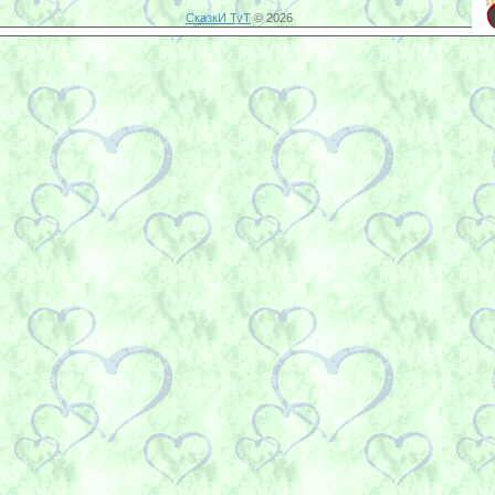
СказкИ ТуТ
© 2026