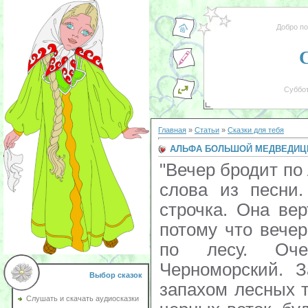
Добро п
Суббот
Главная
»
Статьи
»
Сказки для тебя
АЛЬФА БОЛЬШОЙ МЕДВЕДИ
"Вечер бродит по лесным дорожкам..." Это слова из песни. Самое начало, первая строчка. Она вертится у Альки в голове, потому что вечер и в самом деле бродит по лесу. Очень темный, южный. Черноморский. Запах моря смешался с запахом лесных трав. Звезды горят среди черных веток, будто далекие фонарики. И фонарики в руках у ребят мигают, как пойманные звезды. И все молчат. Лишь трава шелестит да широкие листья кустарника хлопают по ногам, как маленькие ладошки. Да речка журчит. Кто-то ойкнул: оступился с камня в воду. А речка-то горная, и вода - не то что в море. Впереди сдержанно засмеялись. Потом чей-то жалобный голос, кажется, Димки Снежкова сказал: - Эй там, сзади? Поищите пилотку, пожалуйста. У меня ее веткой сняло. - Подумаешь, пилотку сняло? Не голову ведь! - Так Марья Александровна завтра и голову снимет, когда будем имущество сдавать. - А она тебе зачем, голова-то? Острят. Веселятся. Будто и не грустно никому. Алька тоже при случае может сказать что-нибудь смешное. Только все это так, для виду. Потому что этот вечер - последний. И сейчас, мигая фонариками, идет восьмой отряд на последний свой "огонек". На маленькую костровую площадку, укрытую в зарослях дубняка. Здесь нет обычая разводить громадные костры. В некоторых лагерях это любят: запалят в день открытия такой огонь, что хоть пожарный вертолет вызывай! Да в последний день смены такой же. А зато все остальные вечера: линейка, отбой - и в постель. А в "Орленке" не так. Почти каждый вечер собираются у маленького огонька отряды. На своих площадках. Их обступает лес, и каждому отряду кажется, что, кроме них, нет ни кого среди темноты и шепота листьев. Но Алька знает: если вдруг найти волшебные слова и, разбежавшись, взлететь высоко-высоко, то увидишь берег, усыпанный огненными точками. Будто это и не берег, а море, и в нем отразились звезды. А в настоящем море звезды не отражаются, там расходилась волна. Там стригут темноту громадными голубыми ножницами по граничные прожектора. Каждая огненная точка на берегу - отрядный костер. Тихо звенят гитары или идет негромкий разговор. Разговоры у всех разные, а песни одни и те же. Орлятские. Можно приземлиться у любого костра, и тебя встретят как товарища и посадят рядом, хотя, может быть, и не помнят даже в лицо. Но Алька не хочет к другим кострам. Сегодня, в по следний вечер, он хочет быть только здесь. Рядом с Димкой Снежковым, Владиком Бочкаревым , Светой Колончук. И с другими. С теми, кого месяц назад не знал и без кого теперь не может и полдня прожить. Посидеть вот так, поговорить. Или помолчать. Или спеть. Иногда песня лучше всякого разговора. Саша Гнездов, лучший отрядный вожатый (в этом абсолютно уверен весь восьмой отряд), берет обшарпанную в походах гитару. - Ну что, братцы? Приуныли немножко? Это бывает... Ничего себе "немножко"! Ну ладно... Вечер бродит по лесным дорожкам... В общем-то, это и не пионерская песня. Она про геологов и немного про любовь. Но так уж повелось: все огоньки во всех отрядах начинаются с нее. Там есть такие хорошие слова : Подожди, постой еще немножко, Посидим с товарищами у костра... Посидим. Разговаривает о чем-то костер. В небе изредка проскакивают огненные стрелки метеоритов. На лицах и рубашках, на Сашиной гитаре - отблески пламени. Ногам тепло от огня, а по спине пробегает холодок. Димка Снежков шевелит плечами и придвигается к Альке. Алька молча набрасывает на плечи ему свою парусиновую куртку. - Ты что, мне не холодно, - шепчет Димка. - Я просто так. - А мне совсем тепло. Я тоже просто так... К тому же это ведь твоя куртка. - Моя? - Конечно. Видишь, тут рукав прожженный. Помнишь, мы в походе мою куртку под голову подложили, а твоей укрылись, и на нее уголек упал... - Точно. А где твоя? - Я ее Галке Снегирёвой отдал из девятого отряда. Помнишь, когда все в Золотую балку ходили первый раз, Павлик Табаков, маленький такой, в очках, ногу подвернул и они из Галкиной куртки носилки сделали, а Галка потом в ручей свалилась и давай дрожать. . . - Это какая Галка? - спрашивает Снежков как-то слишком уж равнодушно. - Их командирша, что ли? - Ну да. Она из Ленинграда. - Помню, говорит Димка и почему-то вздыхает. - Нашел пилотку-то? - шепчет Алька, хотя и так видит, что выловленна
Выбор сказок
Слушать и скачать аудиосказки