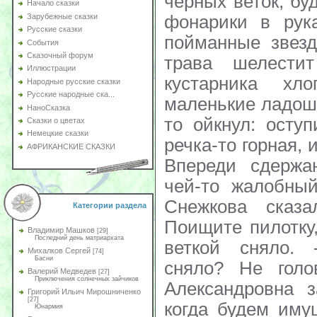
Начало сказки
Зарубежные сказки
Русские сказки
События
Сказочный форум
Иллюстрации
Народные русские сказки
Русские народные ска...
НаноСказка
Сказки о цветах
Немецкие сказки
АФРИКАНСКИЕ СКАЗКИ
Категории раздела
Владимир Машков
[29]
Последний день матриархата
Михалков Сергей
[74]
Басни
Валерий Медведев
[27]
Приключения солнечных зайчиков
Григорий Ильич Мирошниченко
[27]
Юнармия