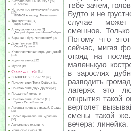
В стране вечных каникул
[55]
А. Алексин
Истории про изумрудный город
[208]
ВОЛКОВ Александр Мелентьевич
Три толстяка
[14]
Юрий Олеша
Алёнушкины сказки
[9]
Дмитрий Наркисович Мамин-Сибиряк
Баранкин, будь человеком!
[36]
Дочь Гингемы
[15]
Сергей Сухинов
Юмористические игры для детей
[196]
Ходячий замок
[20]
Мурли
[19]
Сказки для тебя
[71]
ВОЛШЕБНЫЕ СКАЗКИ
[68]
Приключения Тома Сойера
[81]
Приключения двух друзей
[46]
Проданный смех
[84]
Приключения Рольфа
[71]
Эрнест Сетон-Томпсон
Легенды ночных стражей. Осада
[38]
Новые приключения Буратино
[54]
Актуальные сказки
[77]
Уральские сказы
[99]