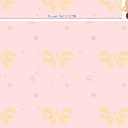
СказкИ ТуТ
© 2026