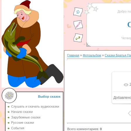
Добро п
Четвер
Главная
»
Фотоальбом
»
Сказки Братья Г
Выбор сказок
Добавлен
Слушать и скачать аудиосказки
Начало сказки
Зарубежные сказки
Русские сказки
События
Всего комментариев
:
0