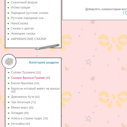
Сказочный форум
Иллюстрации
Добавлять комментарии могу
[
Р
Народные русские сказки
Русские народные ска...
НаноСказка
Сказки о цветах
Немецкие сказки
АФРИКАНСКИЕ СКАЗКИ
Категории раздела
Сказки Пушкина
[111]
Сказки Братья Гримм
[65]
Басни Крылова
[111]
Карлсон который живет на крыше
[42]
Домовенок Кузя
[82]
Три богатыря
[71]
Микки маус
[45]
Алладин
[60]
Aлиса в стране чудес
[32]
Незнайка
[40]