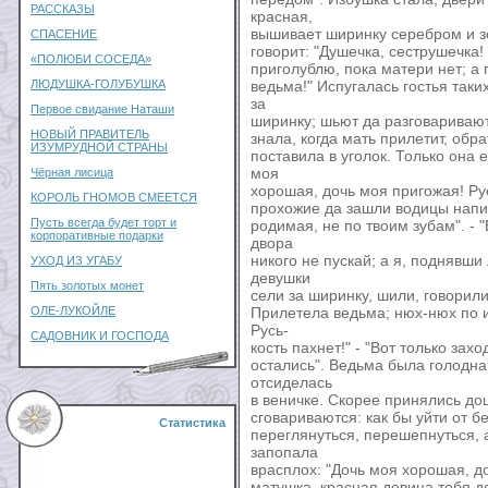
РАССКАЗЫ
красная,
вышивает ширинку серебром и зо
СПАСЕНИЕ
говорит: "Душечка, сеструшечка!
«ПОЛЮБИ СОСЕДА»
приголублю, пока матери нет; а 
ЛЮДУШКА-ГОЛУБУШКА
ведьма!" Испугалась гостья таких
за
Первое свидание Наташи
ширинку; шьют да разговаривают.
НОВЫЙ ПРАВИТЕЛЬ
знала, когда мать прилетит, обра
ИЗУМРУДНОЙ СТРАНЫ
поставила в уголок. Только она 
моя
Чёрная лисица
хорошая, дочь моя пригожая! Ру
КОРОЛЬ ГНОМОВ СМЕЕТСЯ
прохожие да зашли водицы напить
Пусть всегда будет торт и
родимая, не по твоим зубам". - "
корпоративные подарки
двора
никого не пускай; а я, поднявши
УХОД ИЗ УГАБУ
девушки
Пять золотых монет
сели за ширинку, шили, говорил
ОЛЕ-ЛУКОЙЛЕ
Прилетела ведьма; нюх-нюх по и
Русь-
САДОВНИК И ГОСПОДА
кость пахнет!" - "Вот только зах
остались". Ведьма была голодна,
отсиделась
в веничке. Скорее принялись до
сговариваются: как бы уйти от 
Статистика
переглянуться, перешепнуться, а
запопала
врасплох: "Дочь моя хорошая, доч
матушка, красная девица тебя д