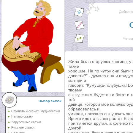
Добро п
Четвер
Жила-была старушка-княгиня; у 
такие
хорошие. Не по нутру они были з
довести?" - думала она и придум
матери и
говорит: "Кумушка-голубушка! Во
твоему
сынку, с ним будет он и богат и 
той
Выбор сказок
девице, которой мое колечко буд
обрадовалась и,
Слушать и скачать аудиосказки
умирая, наказала сыну взять за 
Начало сказки
Время идет, а сынок растет. Выр
Зарубежные сказки
приглянется другая, а колечко п
другой
Русские сказки
не годится. Ездил-ездил и по се
События