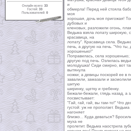
и
Онлайн всего:
33
обмерла! Перед ней стояла баба-
Гостей:
33
Пользователей:
0
моя
хорошая, дочь моя пригожая! То
дубовых и
кленовых, разложили огонь, плам
Ведьма взяла лопату широкую, ст
красавица, на
лопату". Красавица села. Ведьма
печь, а другую на печь. "Что ты,
хорошенько!"
Поправилась, села хорошенько; в
другую под печь. Озлилась ведь
молодушка! Сиди смирно, вот так
вытянула
ножки; а девицы поскорей ее в 
завалили, замазали и засмолили
шитую
ширинку, щетку и гребенку.
Бежали-бежали, глядь назад, а 
посвистывает:
"Гай, гай, гай, вы там-то!" Что 
густой: уж не проползет. Ведьма
нагоняет
близко... Куда деваться? Бросил
муха не
пролетит. Ведьма наострила зубы,
корнем вон! Пошвыривает на все