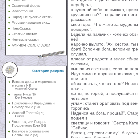
перебрал,
Сказочный форум
а суженой себе не сыскал; приех
Иллюстрации
кручинишься?" - спрашивает его 
Народные русские сказки
рассказал
Русские народные ска...
свое горе. "Что ж это за мудрены
НаноСказка
померяю".
Вздела на пальчик - колечко обв
Сказки о цветах
ней
Немецкие сказки
нарочно вылито. "Ах, сестра, ты
АФРИКАНСКИЕ СКАЗКИ
брат! Вспомни бога, вспомни гре
слушал,
плясал от радости и велел сбира
слезами,
вышла из светлицы, села на поро
Категории раздела
Идут мимо старушки прохожие; 
они: что
Еловые дрова и мороженые
ей за печаль, что за горе? Нечег
маслята
[43]
плачь
Анатолий Онегов
же ты, не горюй, а послушайся н
Тайны Руси
[80]
четырем
Кир Булычев
углам; станет брат звать под вене
Приключения Карандаша и
Самоделкина
[120]
торопись.
Надейся на бога, прощай". Стар
Алексей Толстой
[79]
Сказки
пошел в
Чоки-чок, или Рыцарь
светлицу и говорит: "Сестра Кат
Прозрачного Кота
[36]
"Сейчас,
Весёлое мореплавание
братец, сережки сниму". А куколк
Солнышкина
[54]
Куку, князь Данила!