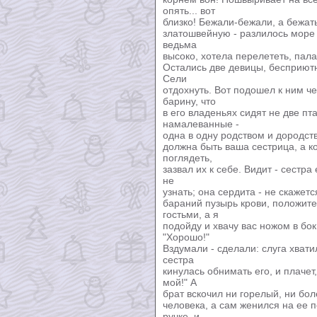
опять... вот
близко! Бежали-бежали, а бежат
златошвейную - разлилось море 
ведьма
высоко, хотела перелететь, пала
Остались две девицы, бесприютны
Сели
отдохнуть. Вот подошел к ним ч
барину, что
в его владеньях сидят не две пт
намалеванные -
одна в одну родством и дородство
должна быть ваша сестрица, а к
поглядеть,
зазвал их к себе. Видит - сестра 
не
узнать; она сердита - не скажетс
бараний пузырь крови, положите
гостьми, а я
подойду и хвачу вас ножом в бок;
"Хорошо!"
Вздумали - сделали: слуга хвати
сестра
кинулась обнимать его, и плаче
мой!" А
брат вскочил ни горелый, ни бол
человека, а сам женился на ее 
ручке, и