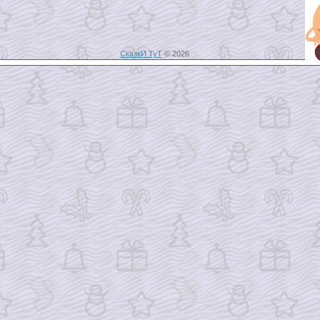
СказкИ ТуТ
© 2026