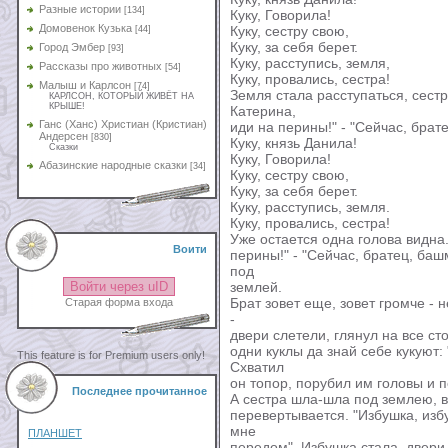
Разные истории
[134]
Куку, Говорила!
Домовенок Кузька
Куку, сестру свою,
[44]
Куку, за себя берет.
Город Эмбер
[93]
Куку, расступись, земля,
Рассказы про животных
[54]
Куку, провались, сестра!
Малыш и Карлсон
[74]
Земля стала расступаться, сестр
КАРЛСОН, КОТОРЫЙ ЖИВЁТ НА
КРЫШЕ!
Катерина,
Ганс (Ханс) Христиан (Кристиан)
иди на перины!" - "Сейчас, брате
Андерсен
[830]
Куку, князь Данила!
Сказки
Куку, Говорила!
Абазинские народные сказки
[34]
Куку, сестру свою,
Куку, за себя берет.
Куку, расступись, земля.
Куку, провались, сестра!
Уже остается одна голова видна.
Воити
перины!" - "Сейчас, братец, баш
под
Войти через uID
землей.
Брат зовет еще, зовет громче - 
Старая форма входа
-
двери слетели, глянул на все сто
одни куклы да знай себе кукуют: 
This feature is for Premium users only!
Схватил
он топор, порубил им головы и п
Последнее прочитанное
А сестра шла-шла под землею, ви
перевертывается. "Избушка, избу
мне
ПЛАНШЕТ
передом". Избушка стала, двери