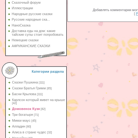
Сказочный форум
Иллюстрации
Добавлять комментарии могу
[
Р
Народные русские сказки
Русские народные ска...
НаноСказка
Доставка еды на дом: какие
тайские супы стоит попробовать
Немецкие сказки
АФРИКАНСКИЕ СКАЗКИ
Категории раздела
Сказки Пушкина
[111]
Сказки Братья Гримм
[65]
Басни Крылова
[111]
Карлсон который живет на крыше
[42]
Домовенок Кузя
[82]
Три богатыря
[71]
Микки маус
[45]
Алладин
[60]
Aлиса в стране чудес
[32]