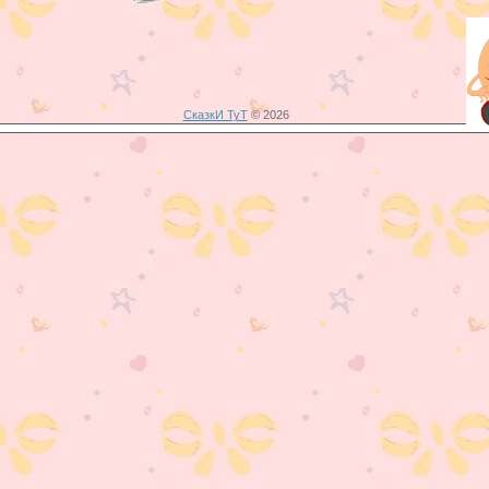
СказкИ ТуТ
© 2026