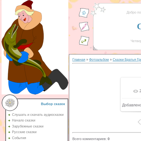
Добро п
Четвер
Главная
»
Фотоальбом
»
Сказки Братья Г
Выбор сказок
Добавлен
Слушать и скачать аудиосказки
Начало сказки
Зарубежные сказки
Русские сказки
События
Всего комментариев
:
0