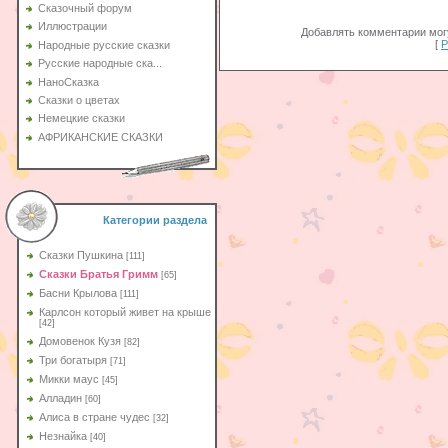
Сказочный форум
Иллюстрации
Добавлять комментарии могу
[
Р
Народные русские сказки
Русские народные ска...
НаноСказка
Сказки о цветах
Немецкие сказки
АФРИКАНСКИЕ СКАЗКИ
Категории раздела
Сказки Пушкина
[111]
Сказки Братья Гримм
[65]
Басни Крылова
[111]
Карлсон который живет на крыше
[42]
Домовенок Кузя
[82]
Три богатыря
[71]
Микки маус
[45]
Алладин
[60]
Aлиса в стране чудес
[32]
Незнайка
[40]