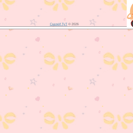
СказкИ ТуТ
© 2026