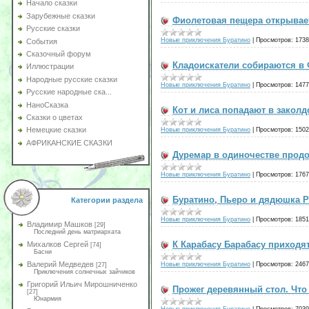
Начало сказки
Зарубежные сказки
Фиолетовая пещера открывае
Русские сказки
Новые приключения Буратино
|
Просмотров:
1738
События
Сказочный форум
Кладоискатели собираются в
Иллюстрации
Народные русские сказки
Новые приключения Буратино
|
Просмотров:
1477
Русские народные ска...
НаноСказка
Кот и лиса попадают в закол
Сказки о цветах
Немецкие сказки
Новые приключения Буратино
|
Просмотров:
1502
АФРИКАНСКИЕ СКАЗКИ
Дуремар в одиночестве продо
Новые приключения Буратино
|
Просмотров:
1767
Буратино, Пьеро и дядюшка Р
Категории раздела
Новые приключения Буратино
|
Просмотров:
1851
Владимир Машков
[29]
Последний день матриархата
К Карабасу Барабасу приходят
Михалков Сергей
[74]
Басни
Валерий Медведев
Новые приключения Буратино
|
Просмотров:
2467
[27]
Приключения солнечных зайчиков
Григорий Ильич Мирошниченко
Прожег деревянный стол. Что
[27]
Юнармия
Новые приключения Буратино
|
Просмотров:
7039