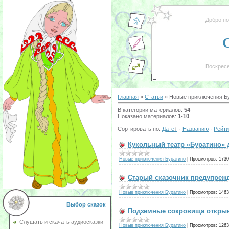
Добро п
Воскресе
Главная
»
Статьи
» Новые приключения Б
В категории материалов
:
54
Показано материалов
:
1-10
Сортировать по
:
Дате
·
Названию
·
Рейти
Кукольный театр «Буратино» 
Новые приключения Буратино
|
Просмотров:
1730
Старый сказочник предупрежд
Новые приключения Буратино
|
Просмотров:
1463
Выбор сказок
Подземные сокровища открыв
Слушать и скачать аудиосказки
Новые приключения Буратино
|
Просмотров:
1263