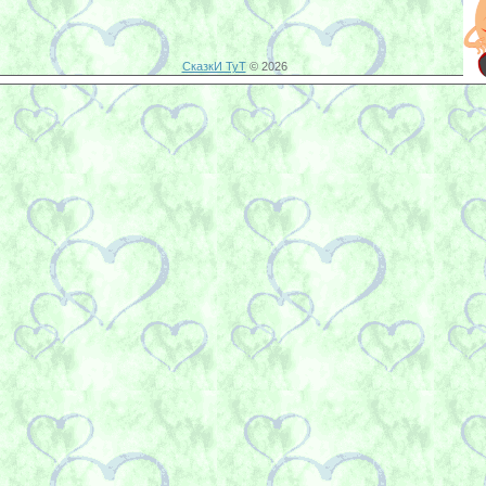
СказкИ ТуТ
© 2026