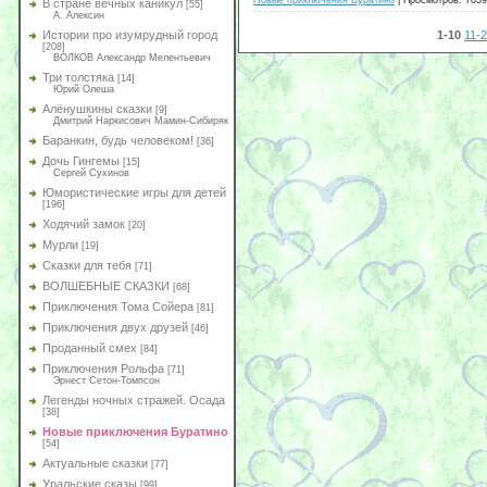
В стране вечных каникул
[55]
А. Алексин
1-10
11-
Истории про изумрудный город
[208]
ВОЛКОВ Александр Мелентьевич
Три толстяка
[14]
Юрий Олеша
Алёнушкины сказки
[9]
Дмитрий Наркисович Мамин-Сибиряк
Баранкин, будь человеком!
[36]
Дочь Гингемы
[15]
Сергей Сухинов
Юмористические игры для детей
[196]
Ходячий замок
[20]
Мурли
[19]
Сказки для тебя
[71]
ВОЛШЕБНЫЕ СКАЗКИ
[68]
Приключения Тома Сойера
[81]
Приключения двух друзей
[46]
Проданный смех
[84]
Приключения Рольфа
[71]
Эрнест Сетон-Томпсон
Легенды ночных стражей. Осада
[38]
Новые приключения Буратино
[54]
Актуальные сказки
[77]
Уральские сказы
[99]