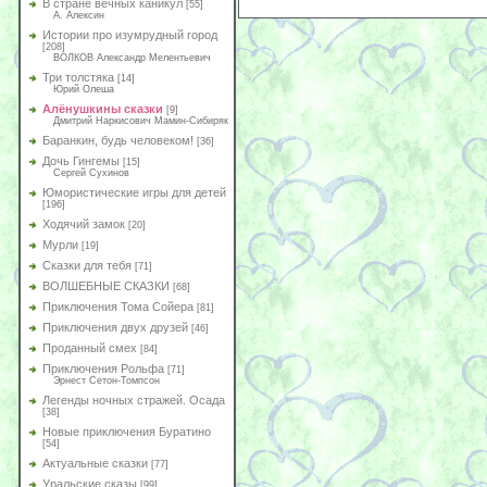
В стране вечных каникул
[55]
А. Алексин
Истории про изумрудный город
[208]
ВОЛКОВ Александр Мелентьевич
Три толстяка
[14]
Юрий Олеша
Алёнушкины сказки
[9]
Дмитрий Наркисович Мамин-Сибиряк
Баранкин, будь человеком!
[36]
Дочь Гингемы
[15]
Сергей Сухинов
Юмористические игры для детей
[196]
Ходячий замок
[20]
Мурли
[19]
Сказки для тебя
[71]
ВОЛШЕБНЫЕ СКАЗКИ
[68]
Приключения Тома Сойера
[81]
Приключения двух друзей
[46]
Проданный смех
[84]
Приключения Рольфа
[71]
Эрнест Сетон-Томпсон
Легенды ночных стражей. Осада
[38]
Новые приключения Буратино
[54]
Актуальные сказки
[77]
Уральские сказы
[99]