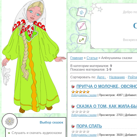
Добро п
Воскресе
Главная
»
Статьи
» Алёнушкины сказки
В категории материалов
:
9
Показано материалов
:
1-9
Сортировать по
:
Дате
·
Названию
·
Рейти
ПРИТЧА О МОЛОЧКЕ, ОВСЯН
Алёнушкины сказки
|
Просмотров:
4087
|
Добавил:
СКАЗКА О ТОМ, КАК ЖИЛА-Б
Алёнушкины сказки
|
Просмотров:
2703
|
Добавил:
Выбор сказок
ПОРА СПАТЬ
Слушать и скачать аудиосказки
Алёнушкины сказки
|
Просмотров:
3929
|
Добавил: