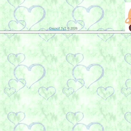
СказкИ ТуТ
© 2026