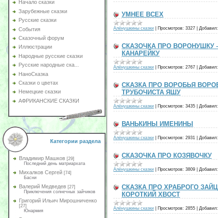
Начало сказки
Зарубежные сказки
УМНЕЕ ВСЕХ
Русские сказки
Алёнушкины сказки
|
Просмотров:
3327
|
Добавил:
События
Сказочный форум
СКАЗОЧКА ПРО ВОРОНУШКУ 
Иллюстрации
КАНАРЕЙКУ
Народные русские сказки
Русские народные ска...
Алёнушкины сказки
|
Просмотров:
2767
|
Добавил:
НаноСказка
Сказки о цветах
СКАЗКА ПРО ВОРОБЬЯ ВОРО
ТРУБОЧИСТА ЯШУ
Немецкие сказки
АФРИКАНСКИЕ СКАЗКИ
Алёнушкины сказки
|
Просмотров:
3435
|
Добавил:
ВАНЬКИНЫ ИМЕНИНЫ
Алёнушкины сказки
|
Просмотров:
2931
|
Добавил:
Категории раздела
СКАЗОЧКА ПРО КОЗЯВОЧКУ
Владимир Машков
[29]
Последний день матриархата
Алёнушкины сказки
|
Просмотров:
3809
|
Добавил:
Михалков Сергей
[74]
Басни
СКАЗКА ПРО ХРАБРОГО ЗАЙЦ
Валерий Медведев
[27]
Приключения солнечных зайчиков
КОРОТКИЙ ХВОСТ
Григорий Ильич Мирошниченко
[27]
Алёнушкины сказки
|
Просмотров:
2855
|
Добавил:
Юнармия