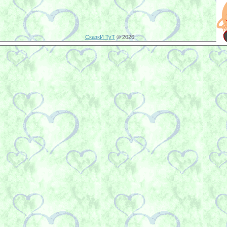
СказкИ ТуТ
© 2026