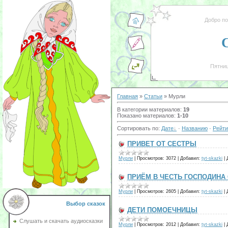
Добро п
Пятниц
Главная
»
Статьи
» Мурли
В категории материалов
:
19
Показано материалов
:
1-10
Сортировать по
:
Дате
·
Названию
·
Рейти
ПРИВЕТ ОТ СЕСТРЫ
Мурли
|
Просмотров:
3072
|
Добавил:
tyt-skazki
|
ПРИЁМ В ЧЕСТЬ ГОСПОДИНА
Мурли
|
Просмотров:
2605
|
Добавил:
tyt-skazki
|
Выбор сказок
ДЕТИ ПОМОЕЧНИЦЫ
Слушать и скачать аудиосказки
Мурли
|
Просмотров:
2012
|
Добавил:
tyt-skazki
|