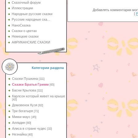
Сказочный форум
Иллюстрации
Добавлять комментарии могу
[
Р
Народные русские сказки
Русские народные ска...
НаноСказка
Сказки о цветах
Немецкие сказки
АФРИКАНСКИЕ СКАЗКИ
Категории раздела
Сказки Пушкина
[111]
Сказки Братья Гримм
[65]
Басни Крылова
[111]
Карлсон который живет на крыше
[42]
Домовенок Кузя
[82]
Три богатыря
[71]
Микки маус
[45]
Алладин
[60]
Aлиса в стране чудес
[32]
Незнайка
[40]