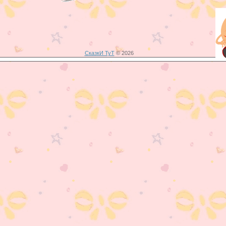
СказкИ ТуТ
© 2026