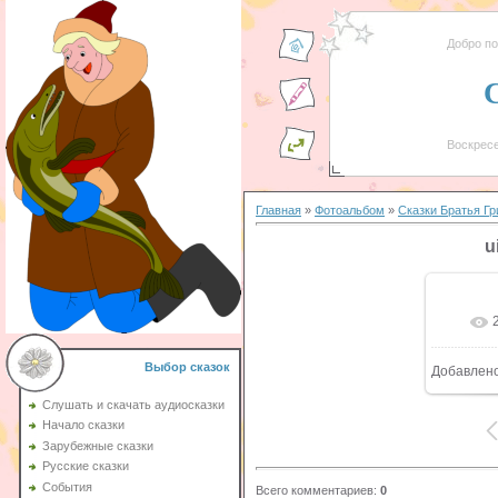
Добро п
Воскресе
Главная
»
Фотоальбом
»
Сказки Братья Г
u
Выбор сказок
Добавлен
Слушать и скачать аудиосказки
Начало сказки
Зарубежные сказки
Русские сказки
События
Всего комментариев
:
0