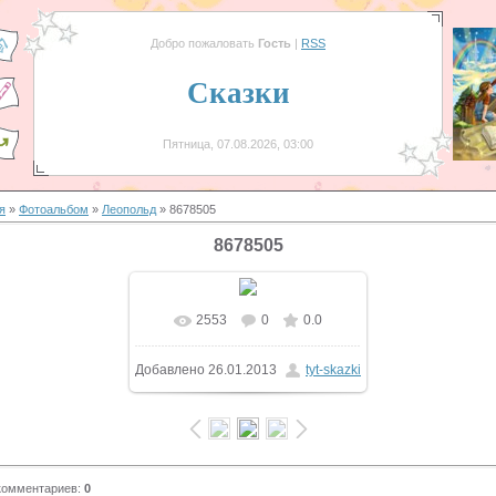
Добро пожаловать
Гость
|
RSS
Сказки
Пятница, 07.08.2026, 03:00
я
»
Фотоальбом
»
Леопольд
» 8678505
8678505
2553
0
0.0
В реальном размере
Добавлено
26.01.2013
tyt-skazki
720x576
/ 64.8Kb
комментариев
:
0