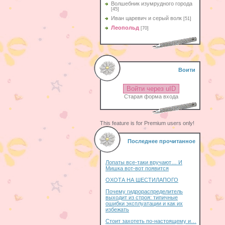
Волшебник изумрудного города
[45]
Иван царевич и серый волк
[51]
Леопольд
[70]
Воити
Войти через uID
Старая форма входа
This feature is for Premium users only!
Последнее прочитанное
Лопаты все-таки вручают… И
Мишка вот-вот появится
ОХОТА НА ШЕСТИЛАПОГО
Почему гидрораспределитель
выходит из строя: типичные
ошибки эксплуатации и как их
избежать
Стоит захотеть по-настоящему и…