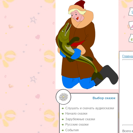
Главна
Выбор сказок
Слушать и скачать аудиосказки
Начало сказки
Зарубежные сказки
Русские сказки
События
Всего 