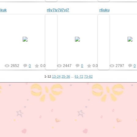
6kuk
r6y7jy7ji7yj7
r6uku
15.12.2010
15.12.2010
15.12.20
tyt-skazki
tyt-skazki
tyt-ska
2652
0
0.0
2447
0
0.0
2797
0
1-12
13-24
25-36
...
61-72
73-82