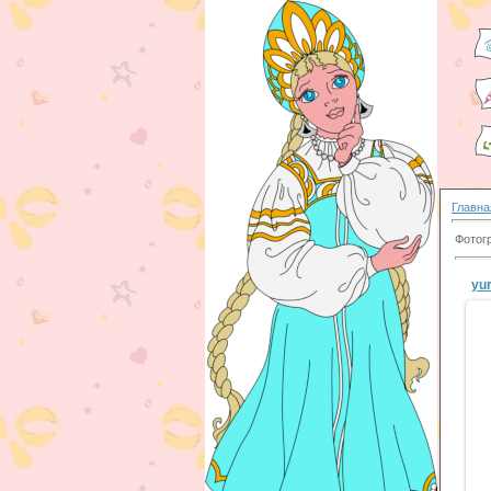
Главна
Фотог
yu