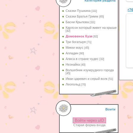
Категории раздела
r7
Сказки Пушкина
[111]
Сказки Братья Гримм
[65]
Басни Крылова
[111]
Карлсон который живет на крыше
[42]
Домовенок Кузя
[82]
Три богатыря
[71]
Микки маус
[45]
Алладин
[60]
Aлиса в стране чудес
[32]
Незнайка
[40]
Волшебник изумрудного города
[45]
Иван царевич и серый волк
[51]
Леопольд
[70]
Воити
Войти через uID
Старая форма входа