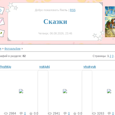
Добро пожаловать
Гость
|
RSS
Сказки
Четверг, 06.08.2026, 23:46
я
»
Фотоальбом
»
рафий в разделе
:
82
Страницы
:
1
2
3
.
rfyuhkju
yukjukj
ykukyuk
15.12.2010
15.12.2010
15.12.20
tyt-skazki
tyt-skazki
tyt-ska
2984
0
0.0
2941
0
0.0
3263
0