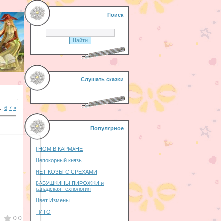
Поиск
Слушать сказки
..
6
7
»
Популярное
ГНОМ В КАРМАНЕ
Непокорный князь
10
НЕТ КОЗЫ С ОРЕХАМИ
zki
БАБУШКИНЫ ПИРОЖКИ и
канадская технология
Цвет Измены
ТИТО
0.0