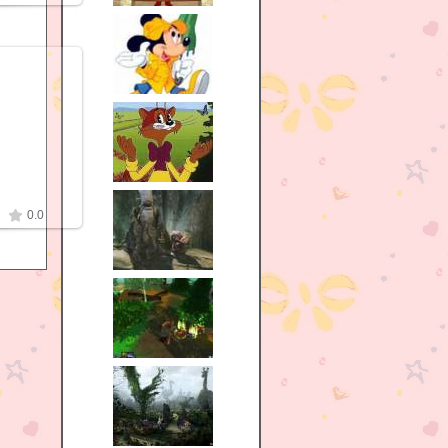
10
zki
0.0