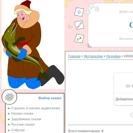
Добро п
Воскресе
Главная
»
Фотоальбом
»
Незнайка
» 68936
Выбор сказок
Добавлен
Слушать и скачать аудиосказки
Начало сказки
Зарубежные сказки
Русские сказки
События
Всего комментариев
:
0