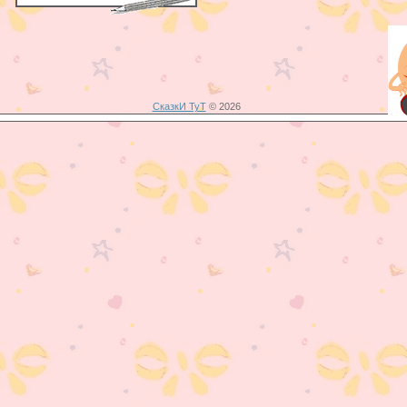
СказкИ ТуТ
© 2026