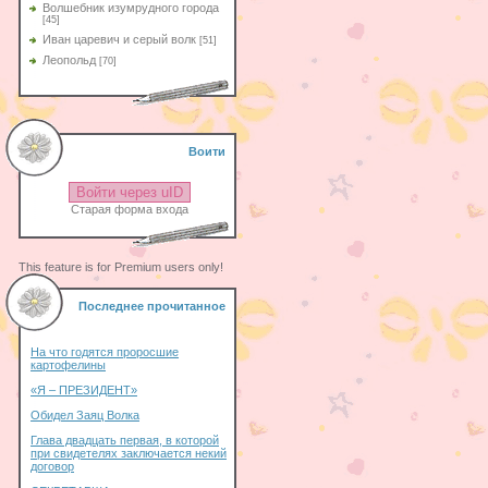
Волшебник изумрудного города
[45]
Иван царевич и серый волк
[51]
Леопольд
[70]
Воити
Войти через uID
Старая форма входа
This feature is for Premium users only!
Последнее прочитанное
На что годятся проросшие
картофелины
«Я – ПРЕЗИДЕНТ»
Обидел Заяц Волка
Глава двадцать первая, в которой
при свидетелях заключается некий
договор