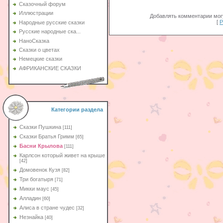
Сказочный форум
Иллюстрации
Добавлять комментарии могу
[
Р
Народные русские сказки
Русские народные ска...
НаноСказка
Сказки о цветах
Немецкие сказки
АФРИКАНСКИЕ СКАЗКИ
Категории раздела
Сказки Пушкина
[111]
Сказки Братья Гримм
[65]
Басни Крылова
[111]
Карлсон который живет на крыше
[42]
Домовенок Кузя
[82]
Три богатыря
[71]
Микки маус
[45]
Алладин
[60]
Aлиса в стране чудес
[32]
Незнайка
[40]