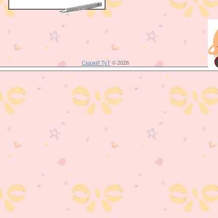
СказкИ ТуТ
© 2026