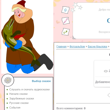
Добро п
Воскресе
Главная
»
Фотоальбом
»
Басни Крылова
» 
Выбор сказок
Добавлен
8
Слушать и скачать аудиосказки
Начало сказки
Зарубежные сказки
Русские сказки
События
Всего комментариев
:
0