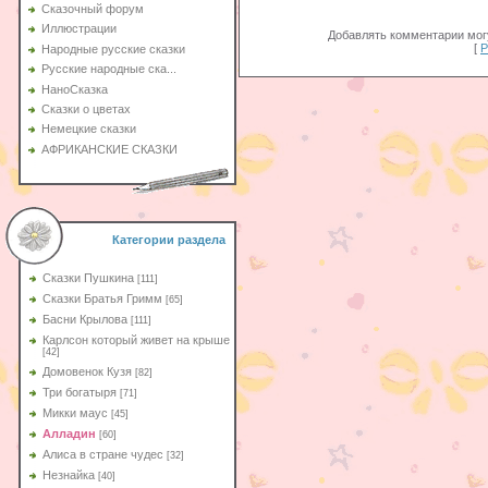
Сказочный форум
Иллюстрации
Добавлять комментарии могу
[
Р
Народные русские сказки
Русские народные ска...
НаноСказка
Сказки о цветах
Немецкие сказки
АФРИКАНСКИЕ СКАЗКИ
Категории раздела
Сказки Пушкина
[111]
Сказки Братья Гримм
[65]
Басни Крылова
[111]
Карлсон который живет на крыше
[42]
Домовенок Кузя
[82]
Три богатыря
[71]
Микки маус
[45]
Алладин
[60]
Aлиса в стране чудес
[32]
Незнайка
[40]