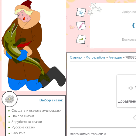
Добро п
Воскресе
Главная
»
Фотоальбом
»
Алладин
» 78087
Выбор сказок
Добавлен
Слушать и скачать аудиосказки
Начало сказки
Зарубежные сказки
Русские сказки
События
Всего комментариев
:
0