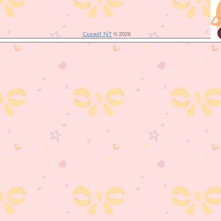
СказкИ ТуТ
© 2026