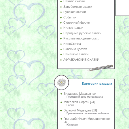
Начало сказки
Зарубежные сказки
Русские сказки
События
Сказочный форум
Иллюстрации
Народные русские сказки
Русские народные ска...
НаноСказка
Сказки о цветах
Немецкие сказки
АФРИКАНСКИЕ СКАЗКИ
Категории раздела
Владимир Машков
[29]
Последний день матриархата
Михалков Сергей
[74]
Басни
Валерий Медведев
[27]
Приключения солнечных зайчиков
Григорий Ильич Мирошниченко
[27]
Юнармия