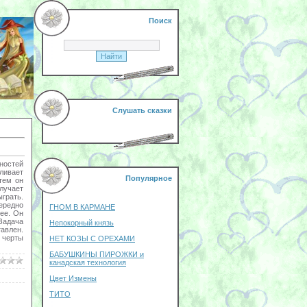
Поиск
Слушать сказки
ностей
ливает
Популярное
тем он
олучает
грать.
чередно
ГНОМ В КАРМАНЕ
вее. Он
Задача
Непокорный князь
авлен.
 черты
НЕТ КОЗЫ С ОРЕХАМИ
БАБУШКИНЫ ПИРОЖКИ и
канадская технология
Цвет Измены
ТИТО