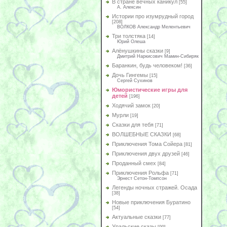
В стране вечных каникул
[55]
А. Алексин
Истории про изумрудный город
[208]
ВОЛКОВ Александр Мелентьевич
Три толстяка
[14]
Юрий Олеша
Алёнушкины сказки
[9]
Дмитрий Наркисович Мамин-Сибиряк
Баранкин, будь человеком!
[36]
Дочь Гингемы
[15]
Сергей Сухинов
Юмористические игры для
детей
[196]
Ходячий замок
[20]
Мурли
[19]
Сказки для тебя
[71]
ВОЛШЕБНЫЕ СКАЗКИ
[68]
Приключения Тома Сойера
[81]
Приключения двух друзей
[46]
Проданный смех
[84]
Приключения Рольфа
[71]
Эрнест Сетон-Томпсон
Легенды ночных стражей. Осада
[38]
Новые приключения Буратино
[54]
Актуальные сказки
[77]
Уральские сказы