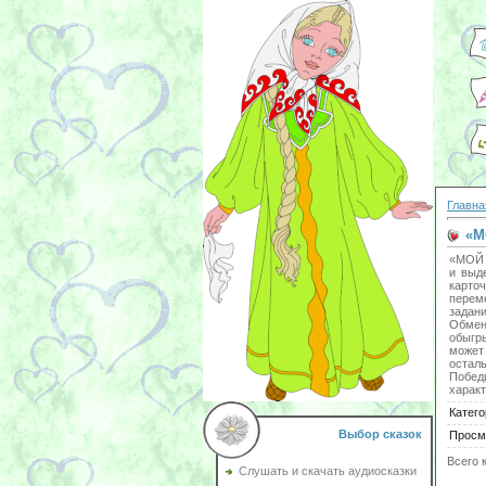
Главна
«М
«МОЙ 
и выд
карто
переме
задан
Обмени
обыгры
может
остал
Побед
характ
Катего
Выбор сказок
Просм
Всего 
Слушать и скачать аудиосказки