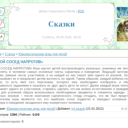
Добро пожаловать
Гость
|
RSS
Сказки
Суббота, 08.08.2026, 09:02
я
»
Статьи
»
Юмористические игры для детей
ОЙ СОСЕД НАПРОТИВ»
СОСЕД НАПРОТИВ» Игра научит детей воспроизводить реальных, знакомых им лич
елять в человеке самые основные черты характера и поведения. Ведущий заготав
чки, равные числу участников, и на каждой из них пишет имя одного из игроков. За
шивает их и предлагает детям вытянуть по одной. Таким образом, каждый ребенок п
ие, то есть имя того персонажа, которого ему необходимо изобразить и обы
ваться заданиями и называть их друг другу дети не могут. Далее каждый игрок поо
вает одного из участников, стараясь сделать это как можно естественнее и правди
 для усиления образа использовать необходимые предметы и элементы одежды. 
ьных игроков – после окончания сценического этюда отгадать, кто же был предст
ителем игры является тот, кто наиболее точно подметит и передаст основные
ера и поведения загаданного ему конкретного человека.
рия
:
Юмористические игры для детей
|
Добавил
:
tyt-skazki
(21.01.2012)
отров
:
1394
|
Рейтинг
:
0.0
/
0
комментариев
:
0