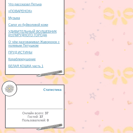
Что рассказал Петька
«ПОВАРЕНОК»
Музыка
Сапог из буйволовой кожи
УДИВИТЕЛЬНЫЙ ВОЛШЕБНИК
ИЗУМРУДНОГО ГОРОДА
О чём разговаривал Жаворонок с
полевым Петушком
ПРУД ИСТИНЫ
Кораблекрушение
БЕЛАЯ КОШКА часть 1
Статистика
Онлайн всего:
37
Гостей:
37
Пользователей:
0