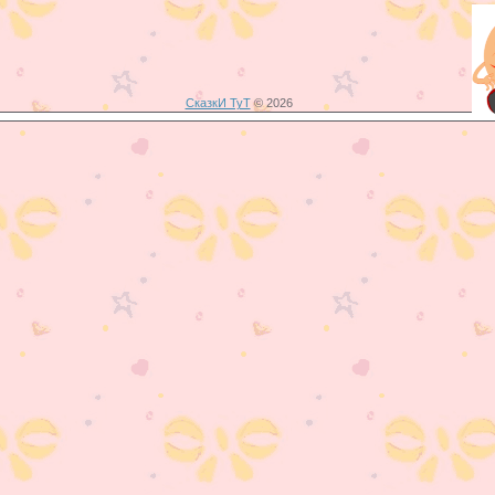
СказкИ ТуТ
© 2026