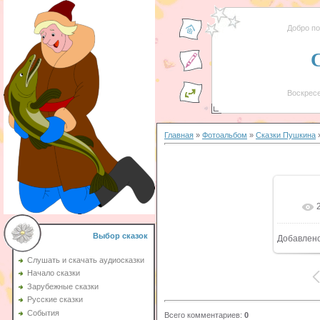
Добро п
Воскресе
Главная
»
Фотоальбом
»
Сказки Пушкина
»
Выбор сказок
Добавлен
Слушать и скачать аудиосказки
Начало сказки
Зарубежные сказки
Русские сказки
События
Всего комментариев
:
0