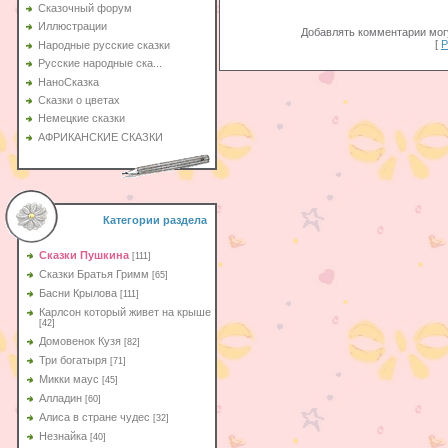
Сказочный форум
Иллюстрации
Добавлять комментарии могу
[
Р
Народные русские сказки
Русские народные ска...
НаноСказка
Сказки о цветах
Немецкие сказки
АФРИКАНСКИЕ СКАЗКИ
Категории раздела
Сказки Пушкина
[111]
Сказки Братья Гримм
[65]
Басни Крылова
[111]
Карлсон который живет на крыше
[42]
Домовенок Кузя
[82]
Три богатыря
[71]
Микки маус
[45]
Алладин
[60]
Aлиса в стране чудес
[32]
Незнайка
[40]