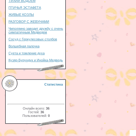
ТИХИЙ ВОДОЕМ
ПТИЧЬЯ ЭСТАФЕТА
ЖИВЫЕ КОЗЛЫ
РАЗГОВОР С ЖЕВУНАМИ
Чиполлино заводит дружбу с очень
симпатичным Медведем
Сосуд с Геркулесовых столбов
Волшебная палочка
Суета и томление духа
Кузяр-Бурундук и Инойка-Медведь
Статистика
Онлайн всего:
36
Гостей:
36
Пользователей:
0