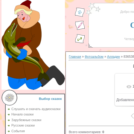
Добро п
Четвер
Главная
»
Фотоальбом
»
Алладин
» 83653
Выбор сказок
Добавлен
Слушать и скачать аудиосказки
Начало сказки
Зарубежные сказки
Русские сказки
События
Всего комментариев
:
0