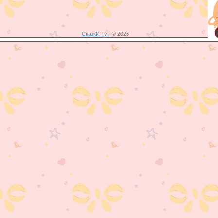
СказкИ ТуТ
© 2026