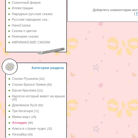
Сказочный форум
Иллюстрации
Добавлять комментарии могу
[
Р
Народные русские сказки
Русские народные ска...
НаноСказка
Сказки о цветах
Немецкие сказки
АФРИКАНСКИЕ СКАЗКИ
Категории раздела
Сказки Пушкина
[111]
Сказки Братья Гримм
[65]
Басни Крылова
[111]
Карлсон который живет на крыше
[42]
Домовенок Кузя
[82]
Три богатыря
[71]
Микки маус
[45]
Алладин
[60]
Aлиса в стране чудес
[32]
Незнайка
[40]