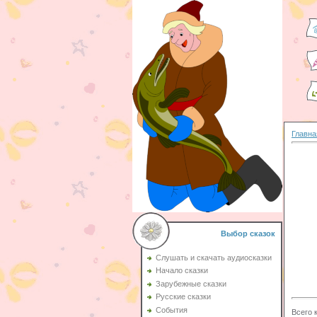
Главна
Выбор сказок
Слушать и скачать аудиосказки
Начало сказки
Зарубежные сказки
Русские сказки
События
Всего 