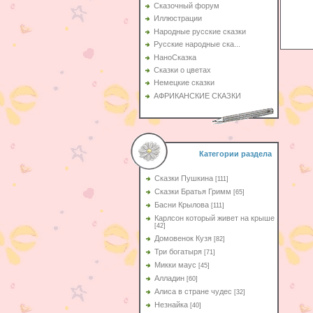
Сказочный форум
Иллюстрации
Народные русские сказки
Русские народные ска...
НаноСказка
Сказки о цветах
Немецкие сказки
АФРИКАНСКИЕ СКАЗКИ
Категории раздела
Сказки Пушкина
[111]
Сказки Братья Гримм
[65]
Басни Крылова
[111]
Карлсон который живет на крыше
[42]
Домовенок Кузя
[82]
Три богатыря
[71]
Микки маус
[45]
Алладин
[60]
Aлиса в стране чудес
[32]
Незнайка
[40]