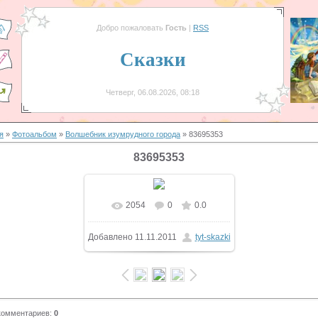
Добро пожаловать
Гость
|
RSS
Сказки
Четверг, 06.08.2026, 08:18
я
»
Фотоальбом
»
Волшебник изумрудного города
» 83695353
83695353
2054
0
0.0
В реальном размере
Добавлено
11.11.2011
tyt-skazki
567x384
/ 32.5Kb
комментариев
:
0