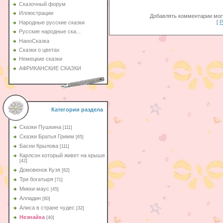
Сказочный форум
Иллюстрации
Добавлять комментарии могу
[
Р
Народные русские сказки
Русские народные ска...
НаноСказка
Сказки о цветах
Немецкие сказки
АФРИКАНСКИЕ СКАЗКИ
Категории раздела
Сказки Пушкина
[111]
Сказки Братья Гримм
[65]
Басни Крылова
[111]
Карлсон который живет на крыше
[42]
Домовенок Кузя
[82]
Три богатыря
[71]
Микки маус
[45]
Алладин
[60]
Aлиса в стране чудес
[32]
Незнайка
[40]