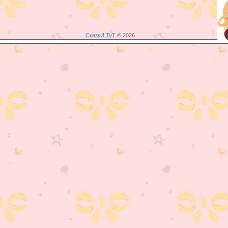
СказкИ ТуТ
© 2026