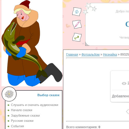
Добро п
Четвер
Главная
»
Фотоальбом
»
Незнайка
» 89325
Выбор сказок
Добавлен
Слушать и скачать аудиосказки
Начало сказки
Зарубежные сказки
Русские сказки
События
Всего комментариев
:
0