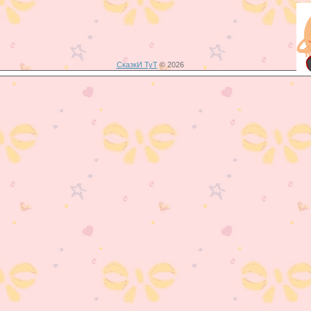
СказкИ ТуТ
© 2026