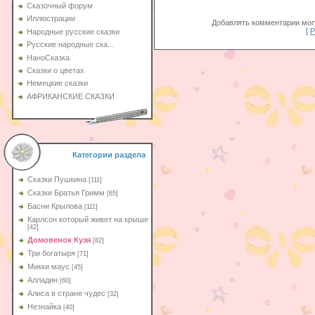
Сказочный форум
Иллюстрации
Добавлять комментарии могу
[
Р
Народные русские сказки
Русские народные ска...
НаноСказка
Сказки о цветах
Немецкие сказки
АФРИКАНСКИЕ СКАЗКИ
Категории раздела
Сказки Пушкина
[111]
Сказки Братья Гримм
[65]
Басни Крылова
[111]
Карлсон который живет на крыше
[42]
Домовенок Кузя
[82]
Три богатыря
[71]
Микки маус
[45]
Алладин
[60]
Aлиса в стране чудес
[32]
Незнайка
[40]