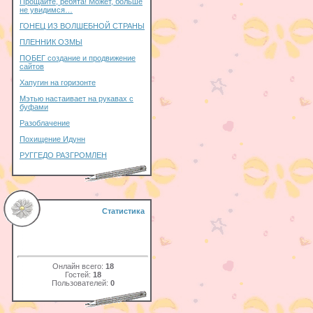
Прощайте, ребята! Может, больше
не увидимся…
ГОНЕЦ ИЗ ВОЛШЕБНОЙ СТРАНЫ
ПЛЕННИК ОЗМЫ
ПОБЕГ создание и продвижение
сайтов
Хапугин на горизонте
Мэтью настаивает на рукавах с
буфами
Разоблачение
Похищение Идунн
РУГГЕДО РАЗГРОМЛЕН
Статистика
Онлайн всего:
18
Гостей:
18
Пользователей:
0