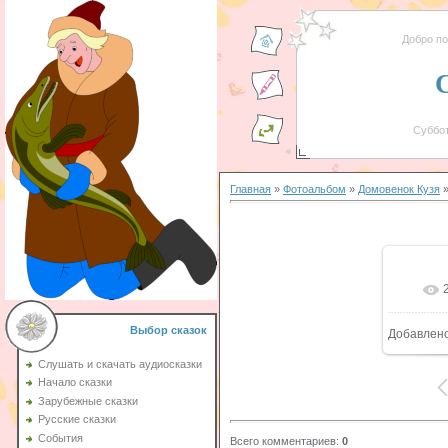
Добро п
Суббот
Главная
»
Фотоальбом
»
Домовенок Кузя
»
Выбор сказок
Добавлен
Слушать и скачать аудиосказки
Начало сказки
Зарубежные сказки
Русские сказки
События
Всего комментариев
:
0