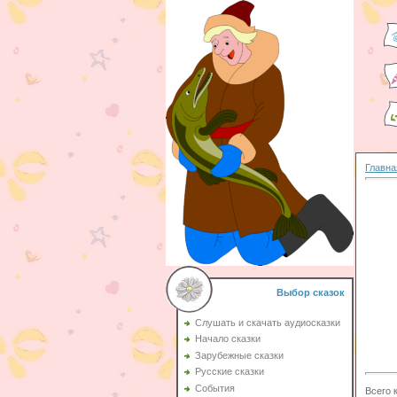
Главна
Выбор сказок
Слушать и скачать аудиосказки
Начало сказки
Зарубежные сказки
Русские сказки
События
Всего 