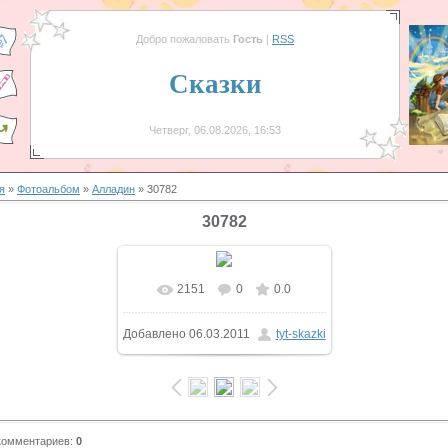
Добро пожаловать
Гость
|
RSS
Сказки
Четверг, 06.08.2026, 16:53
я
»
Фотоальбом
»
Алладин
» 30782
30782
2151
0
0.0
В реальном размере
Добавлено
06.03.2011
tyt-skazki
629x471
/ 252.2Kb
комментариев
:
0