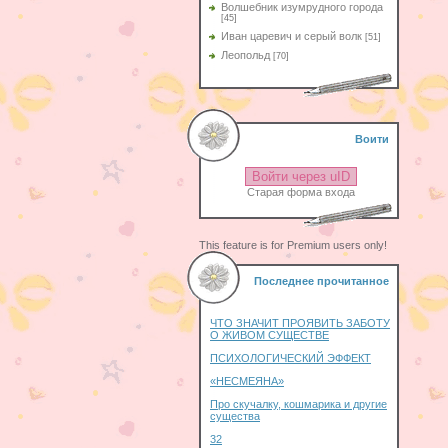
Волшебник изумрудного города
[45]
Иван царевич и серый волк
[51]
Леопольд
[70]
Воити
Войти через uID
Старая форма входа
This feature is for Premium users only!
Последнее прочитанное
ЧТО ЗНАЧИТ ПРОЯВИТЬ ЗАБОТУ
О ЖИВОМ СУЩЕСТВЕ
ПСИХОЛОГИЧЕСКИЙ ЭФФЕКТ
«НЕСМЕЯНА»
Про скучалку, кошмарика и другие
существа
32