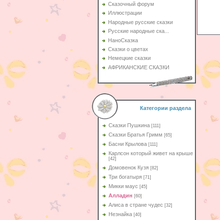
Сказочный форум
Иллюстрации
Народные русские сказки
Русские народные ска...
НаноСказка
Сказки о цветах
Немецкие сказки
АФРИКАНСКИЕ СКАЗКИ
Категории раздела
Сказки Пушкина
[111]
Сказки Братья Гримм
[65]
Басни Крылова
[111]
Карлсон который живет на крыше
[42]
Домовенок Кузя
[82]
Три богатыря
[71]
Микки маус
[45]
Алладин
[60]
Aлиса в стране чудес
[32]
Незнайка
[40]