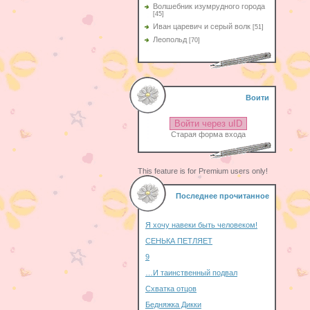
Волшебник изумрудного города
[45]
Иван царевич и серый волк
[51]
Леопольд
[70]
Воити
Войти через uID
Старая форма входа
This feature is for Premium users only!
Последнее прочитанное
Я хочу навеки быть человеком!
СЕНЬКА ПЕТЛЯЕТ
9
…И таинственный подвал
Схватка отцов
Бедняжка Дикки