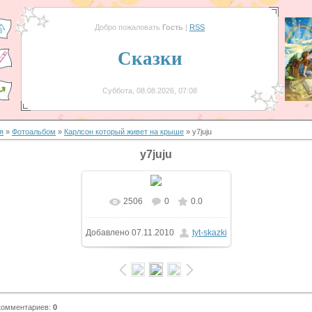
Добро пожаловать
Гость
|
RSS
Сказки
Суббота, 08.08.2026, 07:08
я
»
Фотоальбом
»
Карлсон который живет на крыше
» y7juju
y7juju
2506
0
0.0
Добавлено
07.11.2010
tyt-skazki
комментариев
:
0