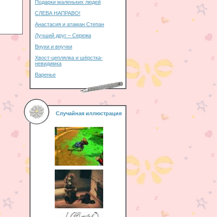
Подарки маленьких людей
СЛЕВА НАПРАВО!
Анастасия и атаман Степан
Лучший друг – Сережа
Внуки и внучки
Хвост-цеплялка и шёрстка-
невидимка
Варенье
Случайная иллюстрация