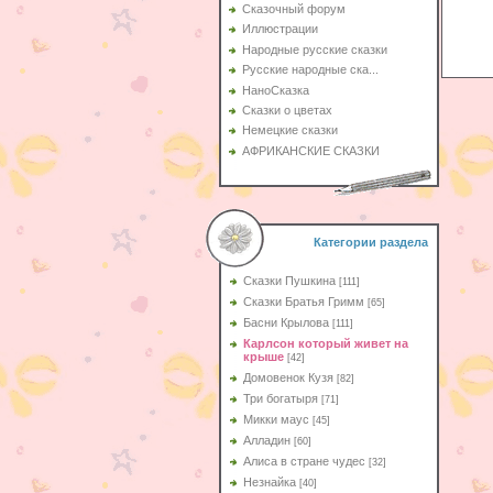
Сказочный форум
Иллюстрации
Народные русские сказки
Русские народные ска...
НаноСказка
Сказки о цветах
Немецкие сказки
АФРИКАНСКИЕ СКАЗКИ
Категории раздела
Сказки Пушкина
[111]
Сказки Братья Гримм
[65]
Басни Крылова
[111]
Карлсон который живет на
крыше
[42]
Домовенок Кузя
[82]
Три богатыря
[71]
Микки маус
[45]
Алладин
[60]
Aлиса в стране чудес
[32]
Незнайка
[40]