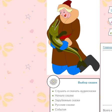
Главна
Выбор сказок
Слушать и скачать аудиосказки
Начало сказки
Зарубежные сказки
Русские сказки
События
Всего 