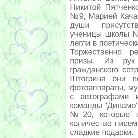
Никитой Пятченк
№9, Марией Кача
души присутст
ученицы школы №
легли в поэтическ
Торжественно р
призы. Из рук 
гражданского сот
Штогрина они 
фотоаппараты, му
с автографами 
команды "Динамо"
№20, которые в
количество писем
сладкие подарки.