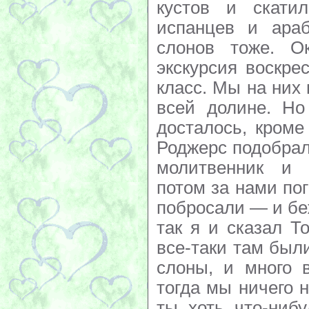
кустов и скати
испанцев и ара
слонов тоже. Ок
экскурсия воскре
класс. Мы на них
всей долине. Но
досталось, кроме
Роджерс подобрал
молитвенник и 
потом за нами по
побросали — и бе
так я и сказал Т
все-таки там был
слоны, и много 
тогда мы ничего 
ты хоть что-нибу