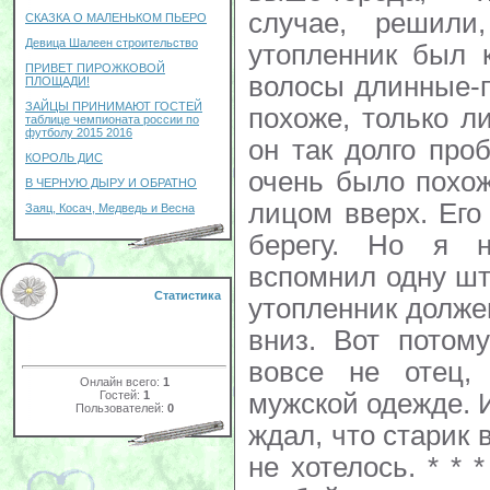
случае, решили
СКАЗКА О МАЛЕНЬКОМ ПЬЕРО
Девица Шалеен строительство
утопленник был к
ПРИВЕТ ПИРОЖКОВОЙ
волосы длинные-п
ПЛОЩАДИ!
ЗАЙЦЫ ПРИНИМАЮТ ГОСТЕЙ
похоже, только л
таблице чемпионата россии по
футболу 2015 2016
он так долго про
КОРОЛЬ ДИС
очень было похож
В ЧЕРНУЮ ДЫРУ И ОБРАТНО
лицом вверх. Его
Заяц, Косач, Медведь и Весна
берегу. Но я н
вспомнил одну шт
Статистика
утопленник долже
вниз. Вот потом
вовсе не отец,
Онлайн всего:
1
Гостей:
1
мужской одежде. И
Пользователей:
0
ждал, что старик в
не хотелось. * *