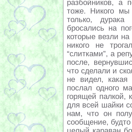
разбойников, а 
тоже. Никого мы
только, дурака
бросались на по
которые везли на
никого не трог
“слитками”, а реп
после, вернувши
что сделали и ско
не видел, какая
послал одного ма
горящей палкой, 
для всей шайки с
нам, что он пол
сообщение, будто
целый караван бо