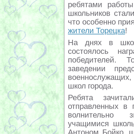
ребятами работы
школьников стали
что особенно прия
жители Торецка
!
На днях в шко
состоялось наг
победителей. 
заведении предс
военнослужащих,
школ города.
Ребята зачита
отправленных в г
волнительно з
учащимися школ
Антоном Бойко, 