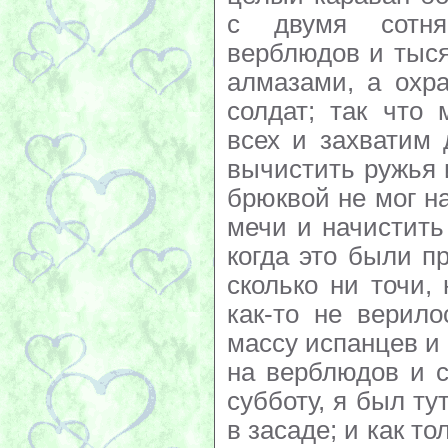
с двумя сотня
верблюдов и тыс
алмазами, а охра
солдат; так что
всех и захватим 
вычистить ружья 
брюквой не мог на
мечи и начистить 
когда это были п
сколько ни точи,
как-то не верил
массу испанцев и 
на верблюдов и с
субботу, я был ту
в засаде; и как т