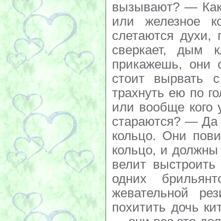
вызывают? — Как
или железное к
слетаются духи, 
сверкает, дым 
прикажешь, они 
стоит вырвать 
трахнуть ею по г
или вообще кого 
стараются? — Да 
кольцо. Они пови
кольцо, и должны 
велит выстроить
одних брильян
жевательной ре
похитить дочь ки