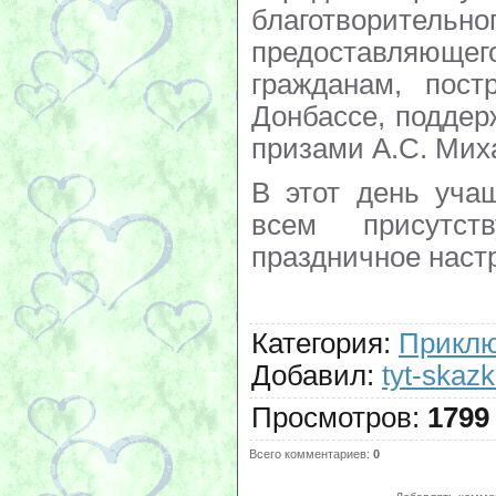
благотворите
предоставляющег
гражданам, пос
Донбассе, подде
призами А.С. Мих
В этот день уча
всем присутс
праздничное наст
Категория
:
Приклю
Добавил
:
tyt-skazk
Просмотров
:
1799
Всего комментариев
:
0