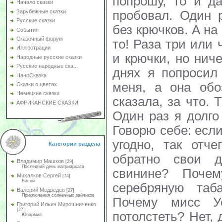
попрошу, то и д
Начало сказки
пробовал. Один 
Зарубежные сказки
Русские сказки
без крючков. А на
События
Сказочный форум
то! Раза три или
Иллюстрации
и крючки, но нич
Народные русские сказки
Русские народные ска...
днях я попросил
НаноСказка
меня, а она об
Сказки о цветах
Немецкие сказки
сказала, за что. 
АФРИКАНСКИЕ СКАЗКИ
Один раз я долго
Говорю себе: есл
угодно, так отч
Категории раздела
обратно свои д
Владимир Машков
[29]
Последний день матриархата
свинине? Поче
Михалков Сергей
[74]
Басни
серебряную таб
Валерий Медведев
[27]
Приключения солнечных зайчиков
Почему мисс У
Григорий Ильич Мирошниченко
[27]
потолстеть? Нет, 
Юнармия