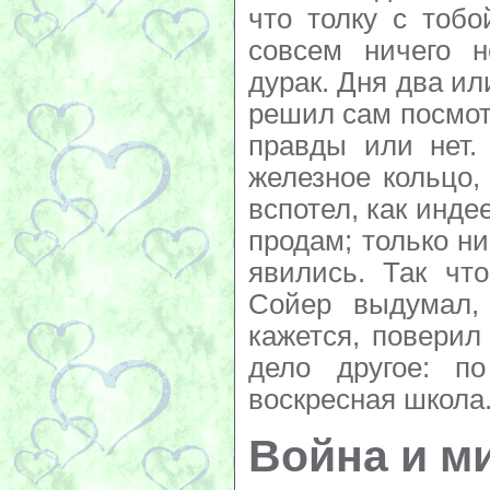
что толку с тобо
совсем ничего 
дурак. Дня два ил
решил сам посмотр
правды или нет.
железное кольцо,
вспотел, как инд
продам; только н
явились. Так чт
Сойер выдумал, 
кажется, поверил
дело другое: п
воскресная школа
Война и м