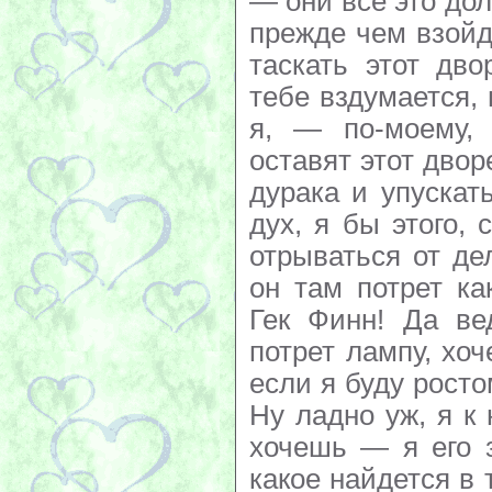
— они все это дол
прежде чем взойд
таскать этот дво
тебе вздумается,
я, — по-моему,
оставят этот двор
дурака и упускат
дух, я бы этого, 
отрываться от дел
он там потрет к
Гек Финн! Да ве
потрет лампу, хо
если я буду рост
Ну ладно уж, я к
хочешь — я его 
какое найдется в 