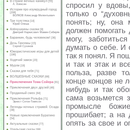
В стране вечных каникул
[55]
спросил у вдовы
А. Алексин
Истории про изумрудный город
только о “духовн
[208]
ВОЛКОВ Александр Мелентьевич
понять; ну, она 
Три толстяка
[14]
Юрий Олеша
должен помогать 
Алёнушкины сказки
[9]
Дмитрий Наркисович Мамин-Сибиряк
могу, заботитьс
Баранкин, будь человеком!
[36]
Дочь Гингемы
[15]
думать о себе. И
Сергей Сухинов
Юмористические игры для детей
так я понял. Я по
[196]
Ходячий замок
[20]
и так и этак и вс
Мурли
[19]
польза, разве т
Сказки для тебя
[71]
ВОЛШЕБНЫЕ СКАЗКИ
[68]
конце концов не л
Приключения Тома Сойера
[81]
нибудь и так обо
Приключения двух друзей
[46]
Проданный смех
[84]
сама возьмется 
Приключения Рольфа
[71]
Эрнест Сетон-Томпсон
промысле божи
Легенды ночных стражей. Осада
[38]
прошибает; а на 
Новые приключения Буратино
[54]
опять за свое и о
Актуальные сказки
[77]
Уральские сказы
[99]