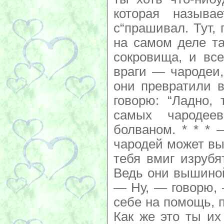
которая называ
с“прашивал. Тут, 
на самом деле та
сокровища, и все
враги — чародеи,
они превратили 
говорю: “Ладно,
самых чародее
болваном. * * *
чародей может вы
тебя вмиг изрубя
Ведь они вышиной
— Ну, — говорю,
себе на помощь, 
Как же это ты и