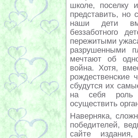
школе, поселку и
представить, но 
наши дети вм
беззаботного де
пережитыми ужаса
разрушенными п
мечтают об одн
война. Хотя, вм
рождественские 
сбудутся их самы
на себя роль 
осуществить орга
Наверняка, слож
победителей, ве
сайте издания,