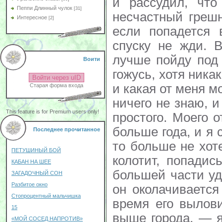
и рассудил, что
Пеппи Длинный чулок
[31]
несчастный грешн
Интересное
[2]
если попадется 
спуску не жди. 
лучше пойду под 
Воити
гожусь, хотя никак
Войти через uID
и какая от меня м
Старая форма входа
ничего не знаю, и
This feature is for Premium users only!
простого. Моего 
больше года, и я 
Последнее прочитанное
то больше не хот
ПЕТУШИНЫЙ БОЙ
колотит, попадис
КАБАН НА ШЕЕ
большей части уди
ЗАГАДОЧНЫЙ СОН
Разбитое окно
он околачивается
Стопроцентный мальчишка
время его вылов
15
выше города, — я
«МОЙ СОСЕД НАПРОТИВ»