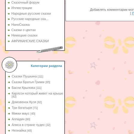
Сказочный форум
Иллюстрации
Добавлять комментарии могу
[
Р
Народные русские сказки
Русские народные ска...
НаноСказка
Сказки о цветах
Немецкие сказки
АФРИКАНСКИЕ СКАЗКИ
Категории раздела
Сказки Пушкина
[111]
Сказки Братья Гримм
[65]
Басни Крылова
[111]
Карлсон который живет на крыше
[42]
Домовенок Кузя
[82]
Три богатыря
[71]
Микки маус
[45]
Алладин
[60]
Aлиса в стране чудес
[32]
Незнайка
[40]