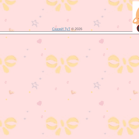
СказкИ ТуТ
© 2026