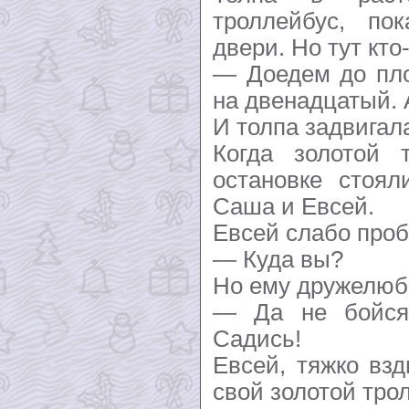
троллейбус, по
двери. Но тут кто
— Доедем до пло
на двенадцатый. 
И толпа задвигала
Когда золотой 
остановке стоял
Саша и Евсей.
Евсей слабо проб
— Куда вы?
Но ему дружелюбн
— Да не бойся
Садись!
Евсей, тяжко вз
свой золотой тро