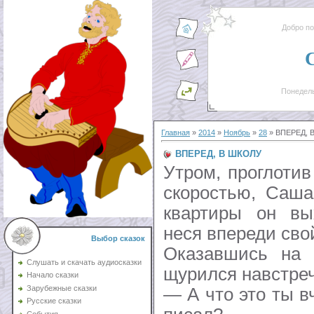
Добро п
Понедель
Главная
»
2014
»
Ноябрь
»
28
» ВПЕРЕД, 
ВПЕРЕД, В ШКОЛУ
Утром, проглотив
скоростью, Саша
квартиры он вы
неся впереди сво
Выбор сказок
Оказавшись на 
Слушать и скачать аудиосказки
щурился навстреч
Начало сказки
Зарубежные сказки
— А что это ты в
Русские сказки
События