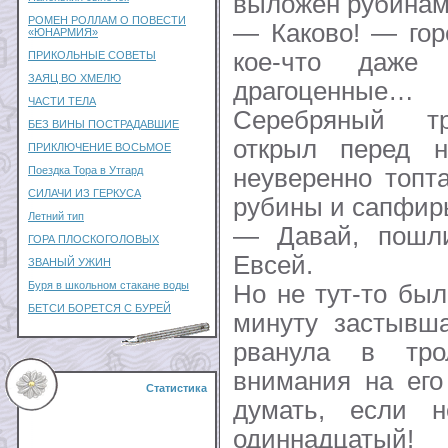
выложен рубинам
РОМЕН РОЛЛАМ О ПОВЕСТИ
— Каково! — гор
«ЮНАРМИЯ»
кое-что даже 
ПРИКОЛЬНЫЕ СОВЕТЫ
ЗАЯЦ ВО ХМЕЛЮ
драгоценные…
ЧАСТИ ТЕЛА
Серебряный тр
БЕЗ ВИНЫ ПОСТРАДАВШИЕ
открыл перед 
ПРИКЛЮЧЕНИЕ ВОСЬМОЕ
неуверенно топт
Поездка Тора в Утгард
СИЛАЧИ ИЗ ГЕРКУСА
рубины и сапфир
Летний тип
— Давай, пошл
ГОРА ПЛОСКОГОЛОВЫХ
Евсей.
ЗВАНЫЙ УЖИН
Буря в школьном стакане воды
Но не тут-то был
БЕТСИ БОРЕТСЯ С БУРЕЙ
минуту застывша
рванула в тро
внимания на его
Статистика
думать, если 
одиннадцатый!