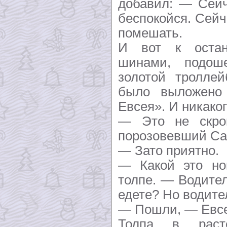
добавил: — Сейч
беспокойся. Сейч
помешать.
И вот к остан
шинами, подош
золотой тролле
было выложено
Евсея». И никако
— Это не скро
порозовевший Са
— Зато приятно.
— Какой это н
толпе. — Водител
едете? Но водите
— Пошли, — Евсей
Толпа в расте