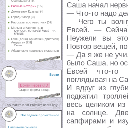
Солнышкина
[54]
Саша начал нерв
Разные истории
[134]
— Что-то надо де
Домовенок Кузька
[44]
Город Эмбер
[93]
— Чего ты волн
Рассказы про животных
[54]
Евсей. — Сейчас
Малыш и Карлсон
[74]
КАРЛСОН, КОТОРЫЙ ЖИВЁТ НА
КРЫШЕ!
Неужели вы это
Ганс (Ханс) Христиан (Кристиан)
Андерсен
[831]
Повтор вещей, по
Сказки
Абазинские народные сказки
[34]
— Да я же не уч
было Саша, но ос
Евсей что-то 
Воити
поглядывая на Са
Войти через uID
И вдруг из глуб
Старая форма входа
подкатил тролле
весь целиком из
This feature is for Premium users only!
на солнце. Дв
Последнее прочитанное
сапфирами и изу
Папенькин сыночек