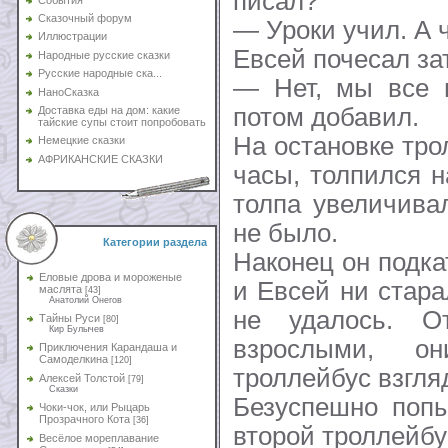
писал?
Сказочный форум
— Уроки учил. А ч
Иллюстрации
Евсей почесал за
Народные русские сказки
Русские народные ска...
— Нет, мы все 
НаноСказка
потом добавил.
Доставка еды на дом: какие
тайские супы стоит попробовать
На остановке тро
Немецкие сказки
АФРИКАНСКИЕ СКАЗКИ
часы, толпился 
толпа увеличива
не было.
Категории раздела
Наконец он подка
Еловые дрова и мороженые
и Евсей ни стара
маслята
[43]
Анатолий Онегов
не удалось. О
Тайны Руси
[80]
Кир Булычев
взрослыми, о
Приключения Карандаша и
Самоделкина
[120]
троллейбус взгля
Алексей Толстой
[79]
Сказки
Безуспешно попы
Чоки-чок, или Рыцарь
Прозрачного Кота
[36]
второй троллейбу
Весёлое мореплавание