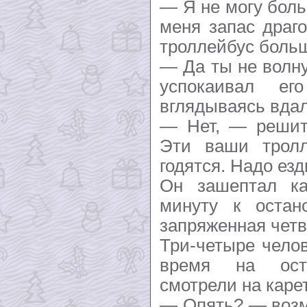
— Я не могу бол
меня запас драг
троллейбус больш
— Да ты не волну
успокаивал ег
вглядываясь вдал
— Нет, — решит
Эти ваши трол
годятся. Надо ез
Он зашептал ка
минуту к остано
запряженная чет
Три-четыре чело
время на ост
смотрели на карет
— Опять? — возм