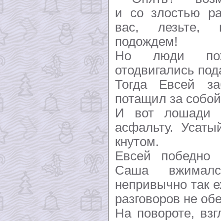
и со злостью ра
вас, лезьте,
подождем!
Но люди по
отодвигались под
Тогда Евсей за
потащил за собой
И вот лошади 
асфальту. Усаты
кнутом.
Евсей победно 
Саша вжимал
непривычно так е
разговоров не об
На повороте, вз