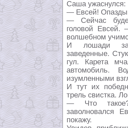
Саша ужаснулся:
— Евсей! Опазды
— Сейчас буде
головой Евсей. 
волшебном учимс
И лошади зад
заведенные. Сту
гул. Карета мча
автомобиль. В
изумленными взг
И тут их побед
трель свистка. Л
— Что такое
заволновался Е
покажу.
Увидев приближ