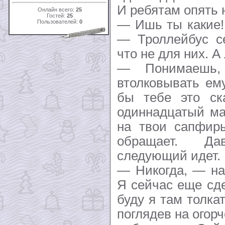
И ребятам опять 
Онлайн всего:
25
Гостей:
25
— Ишь ты какие!
Пользователей:
0
— Троллейбус се
что не для них. А 
— Понимаешь,
втолковывать ем
бы тебе это ск
одиннадцатый ма
на твои сапфир
обращает. Да
следующий идет.
— Никогда, — на
Я сейчас еще сд
буду я там толка
поглядев на огор