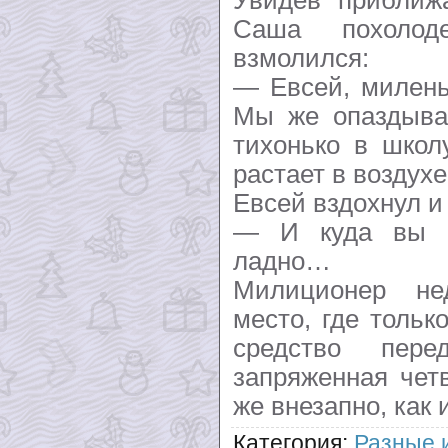
Саша похолод
взмолился:
— Евсей, милень
Мы же опаздыва
тихонько в школ
растает в воздухе
Евсей вздохнул и
— И куда вы 
ладно…
Милиционер не
место, где тольк
средство пер
запряженная чет
же внезапно, как 
Категория
:
Разные 