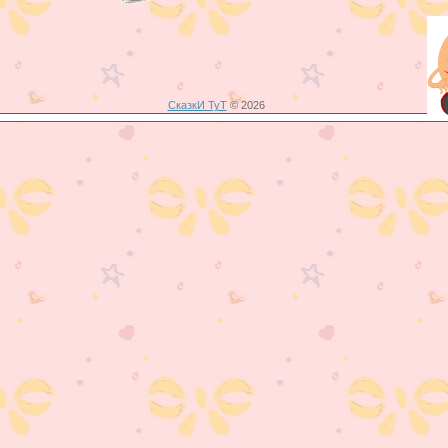
СказкИ ТуТ
© 2026