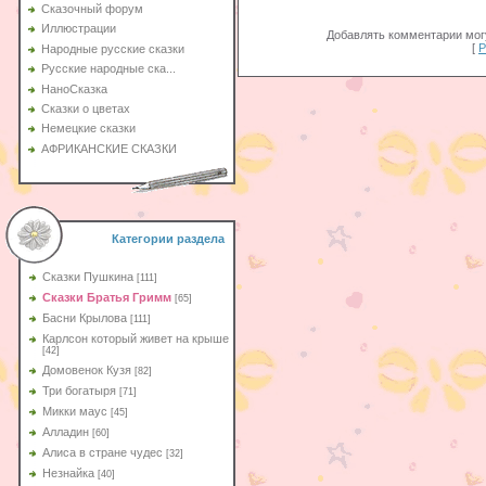
Сказочный форум
Иллюстрации
Добавлять комментарии могу
[
Р
Народные русские сказки
Русские народные ска...
НаноСказка
Сказки о цветах
Немецкие сказки
АФРИКАНСКИЕ СКАЗКИ
Категории раздела
Сказки Пушкина
[111]
Сказки Братья Гримм
[65]
Басни Крылова
[111]
Карлсон который живет на крыше
[42]
Домовенок Кузя
[82]
Три богатыря
[71]
Микки маус
[45]
Алладин
[60]
Aлиса в стране чудес
[32]
Незнайка
[40]