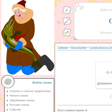
Добро п
Воскресе
Главная
»
Фотоальбом
»
Сказки Братья Г
Выбор сказок
Добавлен
Слушать и скачать аудиосказки
Начало сказки
Зарубежные сказки
Русские сказки
События
Всего комментариев
:
0