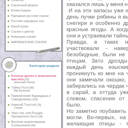
оказался лишь у меня н
Сказочный форум
И на эти запасы уже н
Иллюстрации
день пучки рябины я в
Народные русские сказки
Русские народные ска...
снегири и особенно д
НаноСказка
красные ягоды. А когд
Сказки о цветах
они и устраивали тайн
Немецкие сказки
Правда, в таких н
АФРИКАНСКИЕ СКАЗКИ
участвовали - наве
безобидные, были не 
птицам. Зато дрозды
каждый день изыски
Категории раздела
проникнуть ко мне на 
Еловые дрова и мороженые
они замечали окошко,
маслята
[43]
Анатолий Онегов
забирались на чердак 
Тайны Руси
[80]
в сарай, а оттуда уж
Кир Булычев
Приключения Карандаша и
словом, спасения от
Самоделкина
[120]
было.
Алексей Толстой
[79]
Сказки
Но заметно поубавить
Чоки-чок, или Рыцарь
могли. Во-первых, на
Прозрачного Кота
[36]
Весёлое мореплавание
желающие птицы - т
Солнышкина
[54]