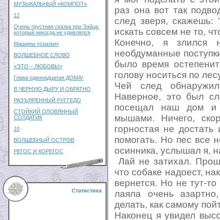
МУЗЫКАЛЬНЫЙ «КОМПОТ»
раз она вот так подв
12
след зверя, скажешь: 
Очень грустная сказка про Зайца,
искать совсем не то, чт
который никогда не удивлялся
Конечно, я злился 
Машины «сказки»
необдуманные поступки
ВОЛШЕБНОЕ СЛОВО
было время остепенит
«ЭТО – ЛЮБОВЬ!»
голову носиться по лесу
Глава одиннадцатая ДОМА!
Чей след обнаружил
В ЧЕРНУЮ ДЫРУ И ОБРАТНО
Наверное, это был сл
РАЗЪЯРЕННЫЙ РУГГЕДО
посещал наш дом и 
СТОЙКИЙ ОЛОВЯННЫЙ
мышами. Ничего, ско
СОЛДАТИК
горностая не достать
10
помогать. Но пес все 
ВОЛШЕБНЫЙ ОСТРОВ
осинника, услышал я, н
РЕГОС И КОРЕГОС
Лай не затихал. Прошл
что собаке надоест, нак
вернется. Но не тут-то
Статистика
лаяла очень азартно
делать, как самому пой
Наконец я увидел выс