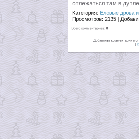
отлежаться там в дупле
Категория
:
Еловые дрова 
Просмотров
:
2135
|
Добави
Всего комментариев
:
0
Добавлять комментарии могу
[
Р