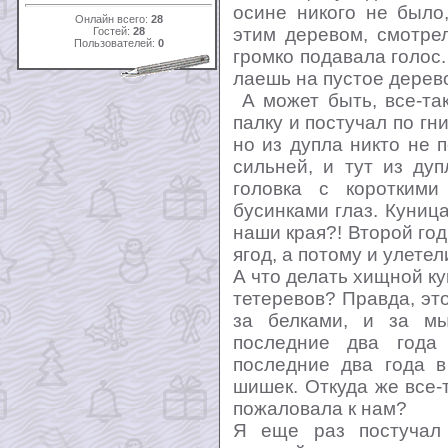
осине никого не было
Онлайн всего:
28
этим деревом, смотре
Гостей:
28
Пользователей:
0
громко подавала голос.
лаешь на пустое дерев
А может быть, все-так
палку и постучал по гн
но из дупла никто не 
сильней, и тут из ду
головка с коротким
бусинками глаз. Куница
наши края?! Второй го
ягод, а потому и улетел
А что делать хищной кун
тетеревов? Правда, это
за белками, и за м
последние два года
последние два года 
шишек. Откуда же все-
пожаловала к нам?
Я еще раз постучал 