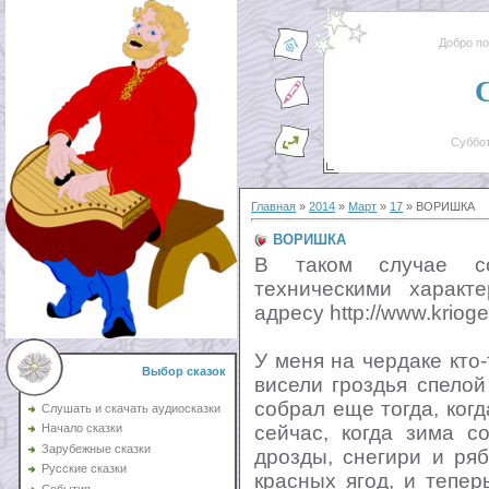
Добро п
Суббот
Главная
»
2014
»
Март
»
17
» ВОРИШКА
ВОРИШКА
В таком случае со
техническими характ
адресу http://www.krioge
У меня на чердаке кто-
Выбор сказок
висели гроздья спелой
собрал еще тогда, ког
Слушать и скачать аудиосказки
сейчас, когда зима с
Начало сказки
Зарубежные сказки
дрозды, снегири и ря
Русские сказки
красных ягод, и тепе
События