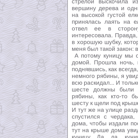
стрелой выскочила и
вершину дерева и одн
на высокой густой елк
принялась лаять на е
отвел ее в сторон
интересовала. Правда,
в хорошую шубку, кото
меня был такой закон: в
А потому куницу мы о
домой. Прошла ночь, 
поднявшись, как всегда,
немного рябины, я увид
всю раскидал... И тольк
шесте должны были 
рябины, как кто-то 
шесту к щели под крыше
И тут же на улице разд
спустился с чердака,
дома, чтобы издали пос
тут на крыше дома ув
куницу. Да, да, куни