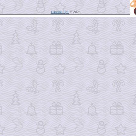
СказкИ ТуТ
© 2026