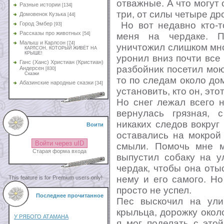
отважные. А что могут 
Разные истории
[134]
три, от силы четыре дро
Домовенок Кузька
[44]
Но вот недавно кто-т
Город Эмбер
[93]
Рассказы про животных
меня на чердаке. П
[54]
Малыш и Карлсон
[74]
уничтожил слишком мно
КАРЛСОН, КОТОРЫЙ ЖИВЁТ НА
КРЫШЕ!
уронил вниз почти все 
Ганс (Ханс) Христиан (Кристиан)
разбойник посетил мою
Андерсен
[830]
Сказки
то по следам около до
Абазинские народные сказки
[34]
установить, кто он, это
Но снег лежал всего н
вернулась грязная,
никаких следов вокруг
Воити
оставались на мокрой
Войти через uID
смыли. Помочь мне м
Старая форма входа
выпустил собаку на у
чердак, чтобы она оты
нему и его самого. Но
This feature is for Premium users only!
просто не успел.
Последнее прочитанное
Пес выскочил на ули
крыльца, дорожку около
У РЯБОГО АТАМАНА
я мог поделать с это