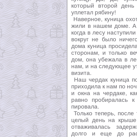
который второй день
уплетал рябину!
Наверное, куница охо
жили в нашем доме. А
когда в лесу наступили
вокруг не было ничег
дома куница просидела
сторонам, и только ве
дом, она убежала в ле
нам, и на следующее у
визита.
Наш чердак куница по
приходила к нам по ноч
и окна на чердаке, к
равно пробиралась к
пировала.
Только теперь, после 
целый день на крыше
отваживалась задер
долго и еще до рас