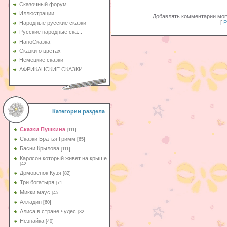
Сказочный форум
Иллюстрации
Добавлять комментарии могу
[
Р
Народные русские сказки
Русские народные ска...
НаноСказка
Сказки о цветах
Немецкие сказки
АФРИКАНСКИЕ СКАЗКИ
Категории раздела
Сказки Пушкина
[111]
Сказки Братья Гримм
[65]
Басни Крылова
[111]
Карлсон который живет на крыше
[42]
Домовенок Кузя
[82]
Три богатыря
[71]
Микки маус
[45]
Алладин
[60]
Aлиса в стране чудес
[32]
Незнайка
[40]