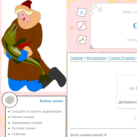
Добро п
Четвер
Главная
»
Фотоальбом
»
Сказки Пушкина
»
Выбор сказок
Добавлен
5
Слушать и скачать аудиосказки
Начало сказки
Зарубежные сказки
Русские сказки
События
Всего комментариев
:
0