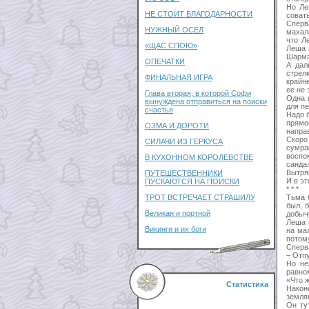
Но Ле
НЕ СТОИТ БЛАГОДАРНОСТИ
совать
Сперв
НУЖНЫЙ ОСЕЛ
махал
что Л
«ЩАС СПОЮ»
Леша 
Шарма
ОПЕЧАТКИ
А дал
стрел
ФИНАЛЬНАЯ ИГРА
крайн
ее не
Глава вторая, в которой Софи
Одна 
вынуждена отправиться на поиски
для п
счастья
Надо б
прямо
ОЗМА И ДОРОТИ
напра
Скоро
СИЛАЧИ ИЗ ГЕРКУСА
сумра
воспо
В КУХОННОМ КОРОЛЕВСТВЕ
санда
Вытря
ПУТЕШЕСТВЕННИКИ
И в эт
ПУСКАЮТСЯ НА ПОИСКИ
* * *
Тьма 
ТРОТ ВСТРЕЧАЕТ СТРАШИЛУ
был, 
Великан и портной
добыч
Леша 
Викинги и их боги
на ма
потом
Сперва
– Отпу
Но не
равно
«Что ж
Статистика
Након
земля
Он ту