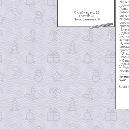
Невыс
Дядьк
Леша 
ангар
Онлайн всего:
25
оружи
Гостей:
25
тянул
Пользователей:
0
соору
присп
Но все
Дядьк
костю
курча
Пузат
симпа
прого
– Я, 
Чтобы 
– Отпу
Дядьк
– Моя
скуш
Категор
0.0
/
0
Всего 