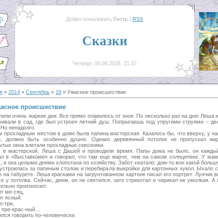
Добро пожаловать
Гость
|
RSS
Сказки
Четверг, 06.08.2026, 21:37
я
»
2014
»
Сентябрь
»
18
» Ужасное происшествие
асное происшествие
пили очень жаркие дни. Все прямо плавилось от зноя. По несколько раз на дню Леша 
кивали в сад, где был устроен летний душ. Попрыгаешь под упругими струями – де
 Но ненадолго.
 прохладным местом в доме была папина мастерская. Казалось бы, что вверху, у на
, должно быть особенно душно. Однако деревянный потолок не пропускал жа
ытые окна влетали прохладные сквозняки.
, в мастерской, Леша с Дашей и проводили время. Папы дома не было, он кажды
ал в «Выставкоме» и говорил, что там еще жарче, чем на самом солнцепеке. У ма
, и она целыми днями хлопотала по хозяйству. Забот хватало: дом-то вон какой боль
устроилась за папиным столом и перебирала выкройки для картонных кукол. Ыхало 
о на табурете. Леша красками на загрунтованном картоне писал его портрет. Лунчик в
е у потолка. Сейчас, днем, он не светился, зато стрекотал и чирикал не умолкая. А 
тельно произносил:
т ме-сяц,
ит ясный.
о-три,
й пре-крас-ный…
ился говорить по-человечески.