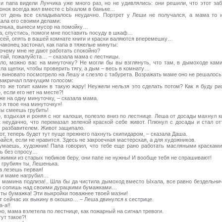
и папа видели Лунчика уже много раз, но не удивлялись: они решили, что этот за
онок всегда жил вместе с Ыхалом в баньке…
от день все складывалось неудачно. Портрет у Леши не получался, а мама то 
кала его своими делами:
енька, вынеси мусор на помойку…
а, спустись, помоги мне поставить посуду в шкаф…
ксей, опять в вашей комнате книги и краски валяются вперемешку…
наконец застонал, как папа в тяжелые минуты:
почему мне не дают работать спокойно?
отай, пожалуйста… – сказала мама с лестницы.
ло, можно вас на минуточку? Не могли бы вы взглянуть, что там, в дымоходе кам
ла щепки, чтобы проверить тягу, а дым – весь в комнату…
 виновато посмотрело на Лешу и слезло с табурета. Возражать маме оно не решалось
закричал плачущим голосом:
кто же топит камин в такую жару! Неужели нельзя это сделать потом? Как я буду ри
 если его нет на месте?!
же на одну минуточку, – сказала мама.
 я твое «на минуточку»!
ты смеешь грубить!
, вздыхая и роняя с ног калоши, полезло вниз по лестнице. Леша от досады махнул к
к неудачно, что перемазал зеленой краской себе живот. Плюнул с досады и стал от
у разбавителем. Живот защипало.
от, теперь будет тут пуще прежнего пахнуть скипидаром, – сказала Даша.
айся, если не нравится. Здесь не закроечная мастерская, а для художников.
умаешь, художник! Папа говорил, что тебе еще рано работать масляными красками
ь без спросу…
ыжимки из старых тюбиков беру, они папе не нужны! И вообще тебя не спрашивают!
 грубиян ты, Лешенька.
а лезешь первая!
 и маме нагрубил…
ы мамина подлиза!.. Шла бы да чистила дымоход вместо Ыхала, все равно бездельни
о сопишь над своими дурацкими бумажками…
 ты бумажка! Эти выкройки поважнее твоей мазни!
от сейчас их выкину в окошко… – Леша двинулся к сестрице.
-а!!
о, мама взлетела по лестнице, как пожарный на сигнал тревоги.
тут такое?!