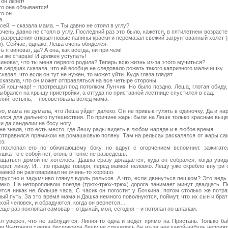
 он лезет!
го она обзывается!
его он…
на…
сей, – сказала мама. – Ты давно не стоял в углу?
чень давно не стоял в углу. Последний раз это было, кажется, в пятилетнем возрасте,
з разрешения открыл новые папины краски и перемазал свежий загрунтованный холст (
). Сейчас, однако, Леша очень обиделся.
ь я виноват, да? А она, как всегда, ни при чем!
ы же старше! И должен уступать!
виноват, что ты меня первого родила? Теперь всю жизнь из-за этого мучиться?
 сердцах сказала, что ей вообще не следовало рожать такого капризного мальчишку.
казал, что если он тут не нужен, то может уйти. Куда глаза глядят.
сказала, что он может отправляться на все четыре стороны.
кой кош-мар! – протрещал под потолком Лунчик. Но было поздно. Леша, глотая обиду,
ыбрался на крышу пристройки, а оттуда по приставной лестнице спустился в сад.
ляй, остынь, – посоветовала вслед мама.
о, мама не думала, что Леша уйдет далеко. Он не привык гулять в одиночку. Да и нар
дился для дальнего путешествия. По причине жары были на Леше только красные выц
и да сандалии на босу ногу.
е знала, что есть место, где Лешу рады видеть в любом наряде и в любое время.
отправился прямиком на ромашковую поляну. Там на рельсах раскалялся от жары са
з.
похлопал его по обжигающему боку, но вдруг с огорчением вспомнил: зажигате
шка-то с собой нет, огонь в топке не разведешь.
ащаться домой не хотелось. Дашка сразу догадается, куда он собрался, когда увиди
берет линзу. И… по правде говоря, перед мамой неловко. Лешу уже скребло внутри о
мамой он разговаривал не очень-то хорошо.
грустно и задумчиво глянул вдоль рельсов. А что, если двинуться пешком? Это ведь 
леко. На неторопливом поезде (трюх-трюх-трюх) дорога занимает минут двадцать. 
ится никак не больше часа. С часик он погостит у Бочкина, потом столько же потра
ный путь. За это время мама и Дашка немного поволнуются, поймут, что их сын и брат
хой человек, и обрадуются, когда он вернется…
еще раз похлопал самовар – отдыхай, мол, сегодня – и потопал по шпалам.
л уверен, что не заблудится. Линия-то одна и ведет прямо на Пристань. Только ба
ии Чьитоноги слегка беспокоила Лешу не случилось бы из-за нее какой-нибудь неприят