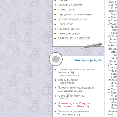
Мама 
месяч
Сказочный форум
…В эт
Иллюстрации
отвле
– Леш
Народные русские сказки
– Леш
Русские народные ска...
– Але
Леша 
НаноСказка
– Ну 
Сказки о цветах
– Раб
– Ыха
Немецкие сказки
разожг
АФРИКАНСКИЕ СКАЗКИ
Ыхало
Леша 
– Ну 
Ыхало,
– Это 
– Знаю
– Как 
Категории раздела
Ыхало
Да та
краск
Еловые дрова и мороженые
– Ну в
маслята
[43]
– Убир
Анатолий Онегов
– Под
береш
Тайны Руси
[80]
– Я в
Кир Булычев
– Ох и
Приключения Карандаша и
– Сам
Самоделкина
[120]
– Еще
– А т
Алексей Толстой
[79]
Тольк
Сказки
– Сам
Чоки-чок, или Рыцарь
– Я в
Прозрачного Кота
[36]
– Мама
Конечн
Весёлое мореплавание
– Что 
Солнышкина
[54]