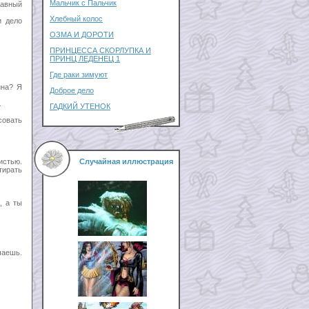
Мальчик с Пальчик
бавный
Хлебный колос
и дело
ОЗМА И ДОРОТИ
ПРИНЦЕССА СКОРЛУПКА И
ПРИНЦ ЛЕДЕНЕЦ 1
Где раки зимуют
ина? Я
Доброе дело
.
ГАДКИЙ УТЕНОК
совать
истью.
Случайная иллюстрация
тирать
, а ты
чаешь.