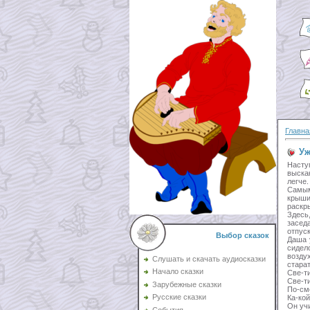
Главна
Уж
Насту
выска
легче.
Самым
крыши
раскр
Здесь
засед
отпуск
Выбор сказок
Даша 
сидел
воздух
Слушать и скачать аудиосказки
стара
Начало сказки
Све-ти
Све-т
Зарубежные сказки
По-см
Русские сказки
Ка-ко
Он уч
События