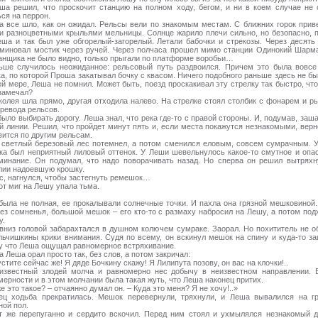
ша решил, что проскочит станцию на полном ходу, бегом, и ни в коем случае не 
ся на перрон.
а все шло, как он ожидал. Рельсы вели по знакомым местам. С ближних горок прив
и разноцветными крыльями мельницы. Солнце жарило плечи сильно, но безопасно, 
еша и так был уже обгорелый-загорелый. Летали бабочки и стрекозы. Через десять
миновал мостик через ручей. Через полчаса прошел мимо станции Одинокий Шарм
нщика не было видно, только прыгали по платформе воробьи…
ьше случилось неожиданное: рельсовый путь раздвоился. Причем это была вовсе
ка, по которой Проша закатывал бочку с квасом. Ничего подобного раньше здесь не бы
ей мере, Леша не помнил. Может быть, поезд проскакивал эту стрелку так быстро, чт
 замечал?
колея шла прямо, другая отходила налево. На стрелке стоял столбик с фонарем и р
еревода рельсов.
ыло выбирать дорогу. Леша знал, что река где-то с правой стороны. И, подумав, заша
й линии. Решил, что пройдет минут пять и, если места покажутся незнакомыми, верн
вится по другим рельсам.
 светлый березовый лес потемнел, а потом сменился еловым, совсем сумрачным. У
ка был неприятный лиловый оттенок. У Леши шевельнулось какое-то смутное и опа
минание. Он подумал, что надо поворачивать назад. Но сперва он решил вытряхн
лии надоевшую крошку.
с, нагнулся, чтобы застегнуть ремешок…
от миг на Лешу упала тьма.
была не полная, ее прокалывали солнечные точки. И пахла она грязной мешковиной.
без сомненья, большой мешок – его кто-то с размаху набросил на Лешу, а потом под
у.
вниз головой забарахтался в душном колючем сумраке. Заорал. Но похититель не о
льчишкины крики внимания. Судя по всему, он вскинул мешок на спину и куда-то за
у что Леша ощущал равномерное встряхивание.
 Леша орал просто так, без слов, а потом закричал:
стите сейчас же! Я дяде Бочкину скажу! Я Лилипута позову, он вас на клочки!..
известный злодей молча и равномерно нес добычу в неизвестном направлении. 
мерности и в этом молчании была такая жуть, что Леша наконец притих.
е это такое? – отчаянно думал он. – Куда это меня? Я не хочу!..»
ец ходьба прекратилась. Мешок перевернули, тряхнули, и Леша вывалился на г
ной пол.
т же перепуганно и сердито вскочил. Перед ним стоял и ухмылялся незнакомый д