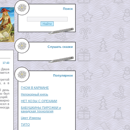
Поиск
Слушать сказки
17:43
и Даша
лается
Популярное
гретой
р, а в
ГНОМ В КАРМАНЕ
й день
мы был
Непокорный князь
шущий.
смирно
НЕТ КОЗЫ С ОРЕХАМИ
исел в
иногда
БАБУШКИНЫ ПИРОЖКИ и
канадская технология
Цвет Измены
ТИТО