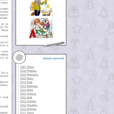
станет
етливо
потому
 минут
анщик.
 не та
ло. По
о Леша
ычагом
гал по
ется и
 этого
сливое
уть из
Архив записей
2007 Июнь
2010 Январь
 Это и
2010 Февраль
хватил
2010 Март
братил
2010 Май
шагал,
2011 Февраль
2011 Март
2011 Апрель
В этой
2011 Май
2011 Ноябрь
2011 Декабрь
рязный
2012 Апрель
ядька.
2012 Июнь