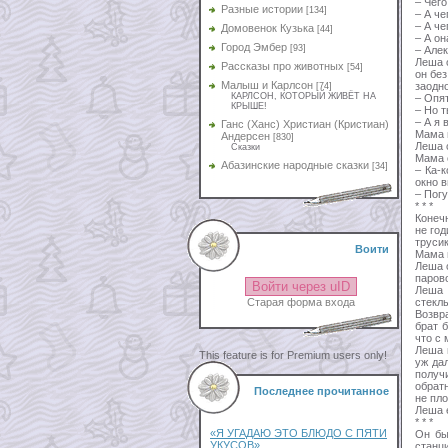
– Чего
Разные истории
[134]
– А че
– А ч
Домовенок Кузька
[44]
– А о
Город Эмбер
[93]
– Алек
Леша о
Рассказы про животных
[54]
он бе
Малыш и Карлсон
заодно
[74]
КАРЛСОН, КОТОРЫЙ ЖИВЁТ НА
– Опят
КРЫШЕ!
– Но т
– А я 
Ганс (Ханс) Христиан (Кристиан)
Мама в
Андерсен
[830]
Леша с
Сказки
Мама 
Абазинские народные сказки
[34]
– Ка-
окно в
– Погу
* * *
Конечн
не го
трусик
Воити
Мама н
Леша 
парово
Войти через uID
Леша 
стеклы
Старая форма входа
Возвр
брат 
что с 
Леша 
This feature is for Premium users only!
уж да
получ
обрат
Последнее прочитанное
не пло
Леша 
* * *
«Я УГАДАЮ ЭТО БЛЮДО С ПЯТИ
Он бы
УКУСОВ»
станц