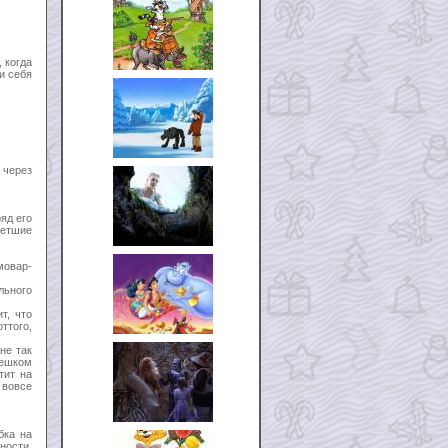
 когда
и себя
 через
яд его
ветшие
мовар-
льного
т, что
ттого,
не так
Пешком
тит на
 вовсе
бка на
ности.