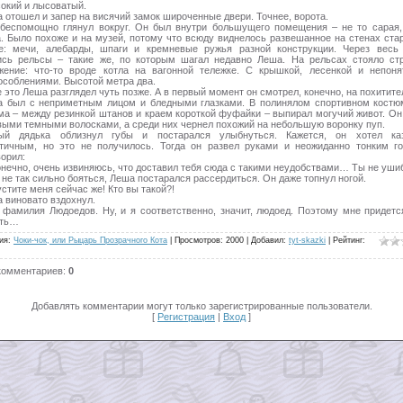
окий и лысоватый.
а отошел и запер на висячий замок широченные двери. Точнее, ворота.
беспомощно глянул вокруг. Он был внутри большущего помещения – не то сарая,
а. Было похоже и на музей, потому что всюду виднелось развешанное на стенах ста
е: мечи, алебарды, шпаги и кремневые ружья разной конструкции. Через весь
ись рельсы – такие же, по которым шагал недавно Леша. На рельсах стояло ст
жение: что-то вроде котла на вагонной тележке. С крышкой, лесенкой и непон
особлениями. Высотой метра два.
 это Леша разглядел чуть позже. А в первый момент он смотрел, конечно, на похитите
а был с неприметным лицом и бледными глазками. В полинялом спортивном костю
ма – между резинкой штанов и краем короткой фуфайки – выпирал могучий живот. Он
выми темными волосками, а среди них чернел похожий на небольшую воронку пуп.
ый дядька облизнул губы и постарался улыбнуться. Кажется, он хотел каз
тичным, но это не получилось. Тогда он развел руками и неожиданно тонким г
ворил:
конечно, очень извиняюсь, что доставил тебя сюда с такими неудобствами… Ты не уши
не так сильно бояться, Леша постарался рассердиться. Он даже топнул ногой.
стите меня сейчас же! Кто вы такой?!
а виновато вздохнул.
 фамилия Людоедов. Ну, и я соответственно, значит, людоед. Поэтому мне придетс
ать…
ия
:
Чоки-чок, или Рыцарь Прозрачного Кота
|
Просмотров
:
2000
|
Добавил
:
tyt-skazki
|
Рейтинг
:
комментариев
:
0
Добавлять комментарии могут только зарегистрированные пользователи.
[
Регистрация
|
Вход
]