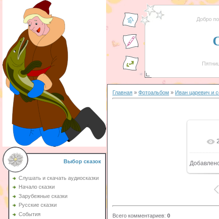
Добро п
Пятниц
Главная
»
Фотоальбом
»
Иван царевич и 
Выбор сказок
Добавлен
Слушать и скачать аудиосказки
Начало сказки
Зарубежные сказки
Русские сказки
События
Всего комментариев
:
0