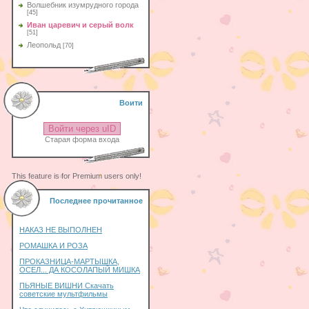
Волшебник изумрудного города
[45]
Иван царевич и серый волк
[51]
Леопольд
[70]
Воити
Войти через uID
Старая форма входа
This feature is for Premium users only!
Последнее прочитанное
НАКАЗ НЕ ВЫПОЛНЕН
РОМАШКА И РОЗА
ПРОКАЗНИЦА-МАРТЫШКА,
ОСЕЛ... ДА КОСОЛАПЫЙ МИШКА
ПЬЯНЫЕ ВИШНИ Скачать
советские мультфильмы