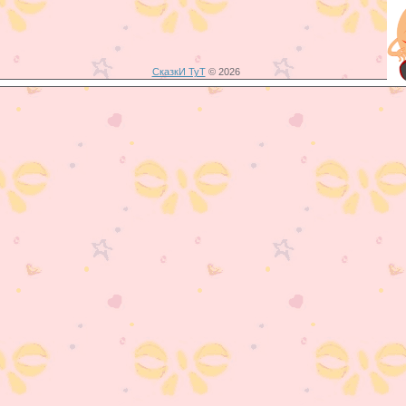
СказкИ ТуТ
© 2026