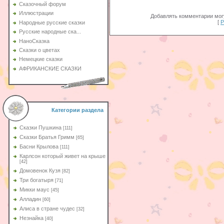
Сказочный форум
Иллюстрации
Добавлять комментарии могу
[
Р
Народные русские сказки
Русские народные ска...
НаноСказка
Сказки о цветах
Немецкие сказки
АФРИКАНСКИЕ СКАЗКИ
Категории раздела
Сказки Пушкина
[111]
Сказки Братья Гримм
[65]
Басни Крылова
[111]
Карлсон который живет на крыше
[42]
Домовенок Кузя
[82]
Три богатыря
[71]
Микки маус
[45]
Алладин
[60]
Aлиса в стране чудес
[32]
Незнайка
[40]