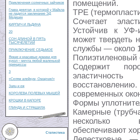
помещений.
Приключения солнечных зайчиков
TPE (термопласт
Глава девятая, в которой у Майкла
не ладится заклинание ЭД
Медицин
Сочетает эласт
КИРПИЧ И ЛЬДИНА
Устойчив к УФ-
20
может твердеть 
СОН ДЛИНОЙ В ПЯТЬ
ТЫСЯЧЕЛЕТИЙ
службы — около 1
ПРИКЛЮЧЕНИЕ СЕДЬМОЕ
Полиэтиленовый 
Яркие и красивые домики для
кукол – мечта любой маленькой
Содержит пор
принцессы
3
эластичност
«Селям алейкум, Омарчик!»
восстановлению.
Заяц и еж
современных окон
КОРОЛЕВА ПОЛЕВЫХ МЫШЕЙ
Формы уплотните
КРОШКИ В КАПОРЕ
ГЛИНДА И СТРАШИЛА
Камерные (трубч
несколько 
обеспечивают хо
Статистика
Лепестковые 