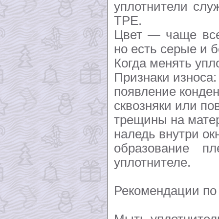
уплотнители слу
TPE.
Цвет — чаще все
но есть серые и 
Когда менять упл
Признаки износа:
появление конден
сквозняки или п
трещины на мате
наледь внутри ок
образование п
уплотнителе.
Рекомендации по
Мыть уплотнитель