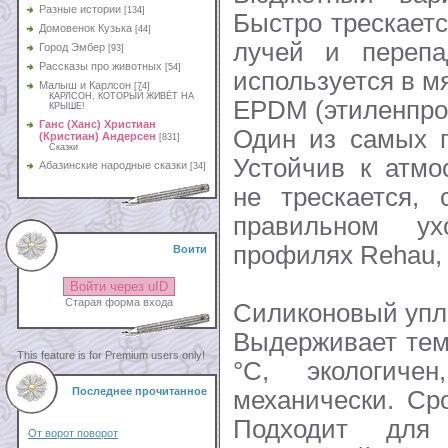
Разные истории
[134]
Быстро трескает
Домовенок Кузька
[44]
лучей и перепа
Город Эмбер
[93]
Рассказы про животных
[54]
используется в м
Малыш и Карлсон
[74]
КАРЛСОН, КОТОРЫЙ ЖИВЁТ НА
EPDM (этиленпро
КРЫШЕ!
Ганс (Ханс) Христиан
Один из самых п
(Кристиан) Андерсен
[831]
Сказки
Устойчив к атмо
Абазинские народные сказки
[34]
не трескается,
правильном ух
профилях Rehau, 
Воити
Войти через uID
Старая форма входа
Силиконовый упл
Выдерживает тем
This feature is for Premium users only!
°C, экологич
Последнее прочитанное
механически. Ср
Подходит дл
От ворот поворот