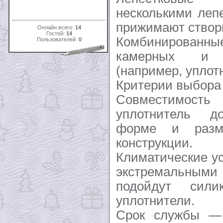
несколькими леп
прижимают створк
Онлайн всего:
14
Гостей:
14
Комбинированны
Пользователей:
0
камерных и 
(например, уплот
Критерии выбора
Совместимо
уплотнитель до
форме и разм
конструкции.
Климатические у
экстремальн
подойдут сил
уплотнители.
Срок службы —