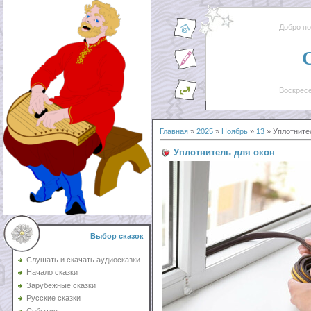
Добро п
Воскресе
Главная
»
2025
»
Ноябрь
»
13
» Уплотните
Уплотнитель для окон
Выбор сказок
Слушать и скачать аудиосказки
Начало сказки
Зарубежные сказки
Русские сказки
События