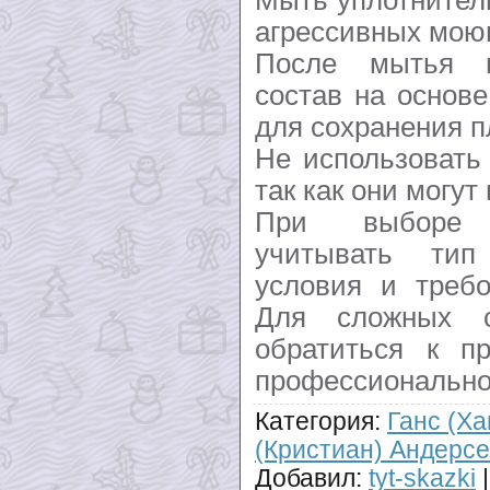
агрессивных мою
После мытья н
состав на основ
для сохранения п
Не использовать
так как они могут
При выборе 
учитывать тип
условия и требо
Для сложных с
обратиться к п
профессионально
Категория
:
Ганс (Ха
(Кристиан) Андерс
Добавил
:
tyt-skazki