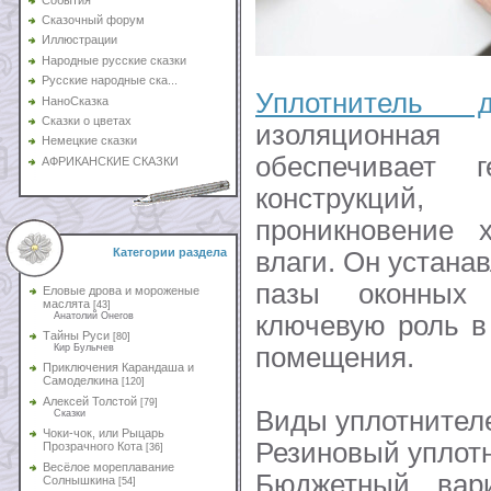
Сказочный форум
Иллюстрации
Народные русские сказки
Русские народные ска...
Уплотнитель 
НаноСказка
Сказки о цветах
изоляционная
Немецкие сказки
обеспечивает г
АФРИКАНСКИЕ СКАЗКИ
конструкци
проникновение 
Категории раздела
влаги. Он устана
пазы оконных
Еловые дрова и мороженые
маслята
[43]
ключевую роль в
Анатолий Онегов
Тайны Руси
[80]
помещения.
Кир Булычев
Приключения Карандаша и
Самоделкина
[120]
Алексей Толстой
[79]
Виды уплотнител
Сказки
Чоки-чок, или Рыцарь
Резиновый уплот
Прозрачного Кота
[36]
Весёлое мореплавание
Бюджетный вари
Солнышкина
[54]