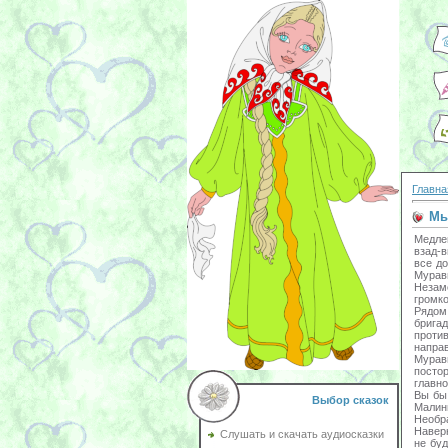
Главна
Мы
Медле
взад-
все до
Муравь
Незам
громк
Рядом 
брига
проти
направ
Муравь
посто
главно
Вы бы
Выбор сказок
Малин
Необр
Наверн
Слушать и скачать аудиосказки
не буд