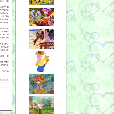
ать до
йеру и
оторое
йнику.
Ничего
енька,
прочь.
чилось!
 и к-а-
 такое
ости на
ри всем
н и еще
анкин!
его, но
 минуту
корее!
 легко