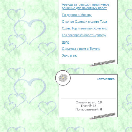
Аренда автовышки: практичное
решение для высотных работ
По дороге в Москву
О копье Одина и молоте Тора
Один, Тор и великан Хрунгнир
Как откорректировать фигуру
Вода
Однажды утром в Трулло
Заяц и еж
Статистика
Онлайн всего:
18
Гостей:
18
Пользователей:
0