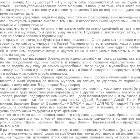
няются, значит, ОН существует! – Ну и пусть себе подчиняются! А мы не будем 
няться! – сказал упрямым голосом Костя Малинин. Я вообще-то тоже, как и Костя Ма
солютно уверен, что инстинкту и в самом деле можно было не подчиняться, даже ес
твует на самом деле…
 же было мое удивление, когда мне вдруг ни с того ни с сего совершенно неожиданно
елось приступить к работе вместе с темными и необразованными муравьями. Это ж
сильным и непреодолимым.
азалось, что если я сию же минуту не взвалю себе на плечо какой-нибудь груз и не
ься, как все муравьи, то я просто умру на месте. Подобрав с земли сухую ветку, 
л ее на плечо и поволок к муравейнику.
мне сразу стало легче, как будто гора с плеч свалилась! Стало даже как-то весело и п
 время то же самое случилось и с Костей Малининым, то есть сначала, когда я взва
 сучок, он посмотрел на меня, как на ненормального, а потом тоже вдруг с необы
ией и желанием подхватил ветку с другого конца и стал молча помогать мне, п
аясь на каждом шагу.
был тяжелый, как настоящее бревно, он то и дело цеплялся за траву, за камни, скаты
 но мы продолжали над ним пыхтеть и тащить его с большим удовольствием, п
или по подземному ходу до самого муравейника. Возле входа в муравейник два м
ватили у нас бревно и утащили в темноту, а мы с Костей послушно повернулись в об
ну и побежали за новым стройматериалом.
ак! Таким, как говорится, образом присоединились мы с Костей к «гуляющим» мура
 вместе с ними «гулять» со всяким мусором на плечах, то удаляясь от муравейни
щаясь к нему обратно. Взад-вперед! Взад-вперед!
ками, с хвойными иголками на плечах, с сухими листиками, с комочками земли бег
аведенные и даже перестали разговаривать друг с другом – так занялись мы этой ра
 говоря, работать под управлением инстинкта – дело малоинтересное и, я бы сказал, 
у твою все время как бы сверлит одна фраза: «Давай, Баранкин! Давай! Тащи! В
аскивай, Баранкин! Ворочай, Баранкин!..» А ЗАЧЕМ «тащи»? ДЛЯ ЧЕГО «тащи»? Ты нич
ажаешь, а соображать тебе все время что-то не дает и мешает, и от этого т
вуешь просто каким-то дураком и даже кретином…
аз только на меня нашло просветление, это когда мне надоело таскать бревна на пле
енько соорудил для нас с Костей носилки, но дурацкие ощущения в голове все ра
или, и фраза: «Давай, Баранкин! Давай! Тащи! Волочи! Перетаскивай!..» – продолжа
ть мой мозг.
й раз на меня нашло просветление, когда я хотел спросить у Малинина (раз уж он в
 эту муравьиную историю), долго ли еще будет нас гонять этот проклятый инстинкт, н
ольшим трудом сам вспомнил, что я совсем недавно прочитал книгу «Пароль скре