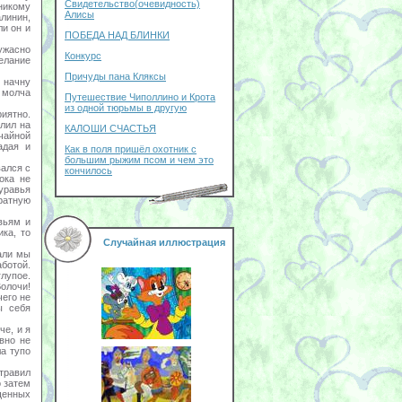
Свидетельство(очевидность)
никому
Алисы
линин,
ли он и
ПОБЕДА НАД БЛИНКИ
 ужасно
Конкурс
елание
Причуды пана Кляксы
 начну
я молча
Путешествие Чиполлино и Крота
из одной тюрьмы в другую
риятно.
лил на
КАЛОШИ СЧАСТЬЯ
чайной
адая и
Как в поля пришёл охотник с
большим рыжим псом и чем это
вался с
кончилось
ока не
уравья
ратную
вьям и
ка, то
Случайная иллюстрация
али мы
ботой.
глупое.
олочи!
его не
ы себя
че, и я
вно не
ла тупо
травил
о затем
щенных