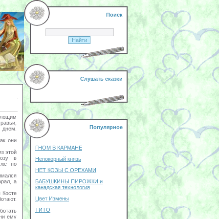
Поиск
Слушать сказки
нующим
равьи,
Популярное
м днем.
ак они
ГНОМ В КАРМАНЕ
из этой
козу в
Непокорный князь
 же по
НЕТ КОЗЫ С ОРЕХАМИ
нимался
рал, а
БАБУШКИНЫ ПИРОЖКИ и
канадская технология
 Косте
Цвет Измены
отают.
ТИТО
аботать
они ему