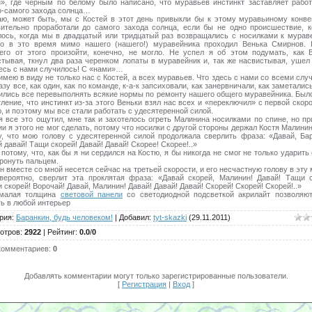
н», где черным по белому было написано, что муравьев инстинкт заставляет работ
о-самого захода солнца…
аю, может быть, мы с Костей в этот день привыкли бы к этому муравьиному конве
вительно проработали до самого захода солнца, если бы не одно происшествие, к
лось, когда мы в двадцатый или тридцатый раз возвращались с носилками к мураве
о в это время мимо нашего (нашего!) муравейника проходил Венька Смирнов. 
его от этого произойти, конечно, не могло. Не успел я об этом подумать, как В
стывая, ткнул два раза черенком лопаты в муравейник и, так же насвистывая, ушел 
десь с нами случилось! С «нами»…
имею в виду не только нас с Костей, а всех муравьев. Что здесь с нами со всеми слу
зу все, как один, как по команде, к-а-к запсиховали, как занервничали, как заметались
сились все перевыполнять всякие нормы по ремонту нашего общего муравейника. Было
ление, что инстинкт из-за этого Веньки взял нас всех и «переключил» с первой скор
, и поэтому мы все стали работать с удесятеренной силой.
я все это ощутил, мне так и захотелось огреть Малинина носилками по спине, но п
и я этого не мог сделать, потому что носилки с другой стороны держал Костя Малини
у, что мою голову с удесятеренной силой продолжала сверлить фраза: «Давай, Бар
 давай! Тащи скорей! Давай! Давай! Скорее! Скорее!..»
потому, что, как бы я ни сердился на Костю, я бы никогда не смог не только ударить 
ронуть пальцем.
н вместе со мной несется сейчас на третьей скорости, и его несчастную голову в эту
 вероятно, сверлит эта проклятая фраза: «Давай скорей, Малинин! Давай! Тащи с
 скорей! Ворочай! Давай, Малинин! Давай! Давай! Давай! Скорей! Скорей! Скорей!..»
малая толщина
световой панели
со светодиодной подсветкой акрилайт позволяют
ь в любой интерьер
рия
:
Баранкин, будь человеком!
|
Добавил
:
tyt-skazki
(29.11.2011)
отров
:
2922
|
Рейтинг
:
0.0
/
0
комментариев
:
0
Добавлять комментарии могут только зарегистрированные пользователи.
[
Регистрация
|
Вход
]