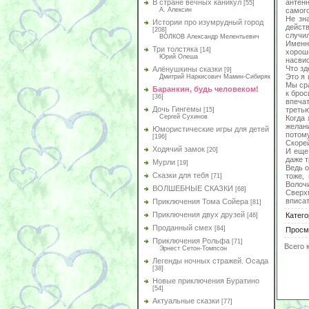
антен
В стране вечных каникул
[55]
самог
А. Алексин
Не зн
Истории про изумрудный город
дейст
[208]
случи
ВОЛКОВ Александр Мелентьевич
Именн
Три толстяка
[14]
хорош
Юрий Олеша
насви
Что з
Алёнушкины сказки
[9]
Это я 
Дмитрий Наркисович Мамин-Сибиряк
Мы сра
Баранкин, будь человеком!
к бро
[36]
впечат
Дочь Гингемы
третью
[15]
Сергей Сухинов
Когда 
желани
Юмористические игры для детей
потом
[196]
Скорей
Ходячий замок
[20]
И еще 
даже т
Мурли
[19]
Ведь о
Сказки для тебя
тоже,
[71]
Волочи
ВОЛШЕБНЫЕ СКАЗКИ
[68]
Сверх
вписат
Приключения Тома Сойера
[81]
Приключения двух друзей
Катего
[46]
Проданный смех
[84]
Просм
Приключения Рольфа
[71]
Всего 
Эрнест Сетон-Томпсон
Легенды ночных стражей. Осада
[38]
Новые приключения Буратино
[54]
Актуальные сказки
[77]