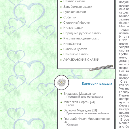
Начало сказки
подчи
подчи
Зарубежные сказки
был аб
Русские сказки
сущес
Каково
События
захот
Сказочный форум
было 
Мне к
Иллюстрации
трудит
взвали
Народные русские сказки
И тут 
Русские народные ска...
В это
плечо
НаноСказка
энерг
Сказки о цветах
спотык
Сучок 
Немецкие сказки
плеч,
АФРИКАНСКИЕ СКАЗКИ
дотащ
перех
сторо
Вот т
стали
возвра
С вет
Категории раздела
как з
Честно
Голов
Владимир Машков
[29]
Перет
Последний день матриархата
сообр
Михалков Сергей
чувст
[74]
Басни
Один р
быстр
Валерий Медведев
[27]
проход
Приключения солнечных зайчиков
сверли
Григорий Ильич Мирошниченко
Второ
[27]
меня в
Юнармия
я с б