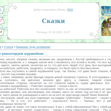
Добро пожаловать
Гость
|
RSS
Сказки
Пятница, 07.08.2026, 20:07
я
»
Статьи
»
Баранкин, будь человеком!
 ремонтируем муравейник
нно, нехотя, вопреки своему желанию мы продолжали с Костей приближаться к с
вперед муравьям, и с каждым шагом мне становилось все ясней и ясней, что все му
 одного, заняты делом, несмотря на то, что для всех людей этот день был выходны
и работали, работали, трудились, и отрицать это было просто бессмысленно.
етно мы очутились в самой муравьиной гуще, так близко, что даже было слышно, к
о пыхтят под своими ношами.
с нами, например, целая бригада тащила домой огромную стрекозу. И хотя муравьи 
ды суетились, как девчонки, мешали друг другу, а главное, тащили стре
воположные стороны, несмотря на это стрекоза каким-то чудом двигалась все
лению к муравейнику. – Работают муравьи! – сказал я Косте.
и работали! Работали все без исключения. Никто из них не отлынивал, никто не за
ронними делами, или разговорами, или играми, никто не лежал под кустом и не заго
е, никто никем не командовал и никто ни на кого не орал вроде нашей Зинки Фокиной.
 послушали, какой она шум поднимает на каждом субботнике! – Работают! – сказал я
ину. – Ну и что, что работают! – огрызнулся Костя. – Темные, вот и раб
азованные личности!
ое, даже не знают, что такое воскресенье. А мы с тобой образованные! Мы с тобой р
ем! – И инстинкт, значит, существует, – сказал я очень серьезным голосом. – Раз 