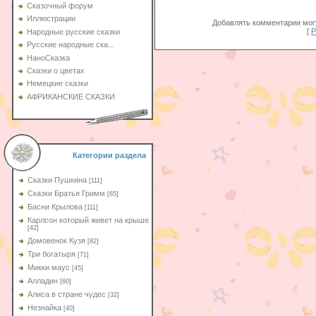
Сказочный форум
Иллюстрации
Добавлять комментарии могу
[
Р
Народные русские сказки
Русские народные ска...
НаноСказка
Сказки о цветах
Немецкие сказки
АФРИКАНСКИЕ СКАЗКИ
Категории раздела
Сказки Пушкина
[111]
Сказки Братья Гримм
[65]
Басни Крылова
[111]
Карлсон который живет на крыше
[42]
Домовенок Кузя
[82]
Три богатыря
[71]
Микки маус
[45]
Алладин
[60]
Aлиса в стране чудес
[32]
Незнайка
[40]