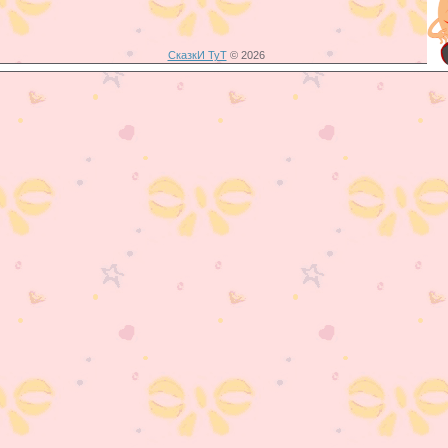
СказкИ ТуТ
© 2026