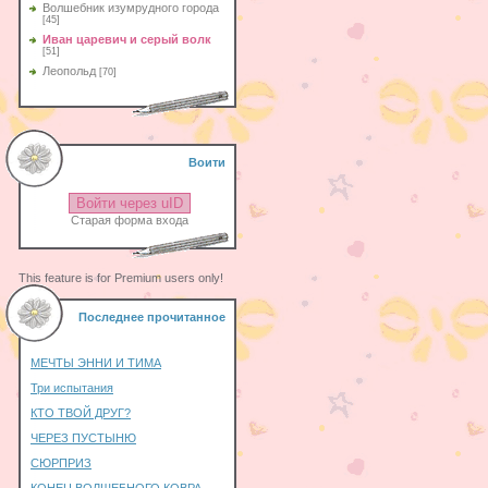
Волшебник изумрудного города
[45]
Иван царевич и серый волк
[51]
Леопольд
[70]
Воити
Войти через uID
Старая форма входа
This feature is for Premium users only!
Последнее прочитанное
МЕЧТЫ ЭННИ И ТИМА
Три испытания
КТО ТВОЙ ДРУГ?
ЧЕРЕЗ ПУСТЫНЮ
СЮРПРИЗ