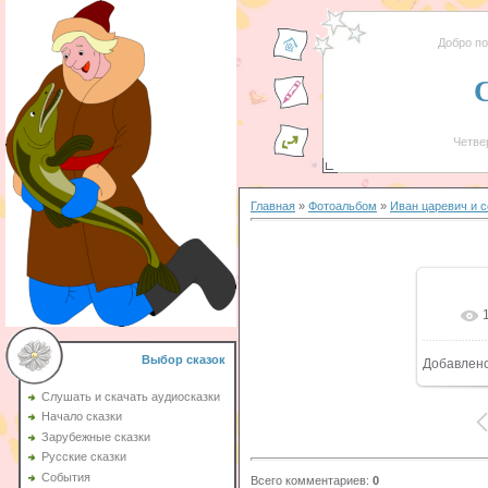
Добро п
Четвер
Главная
»
Фотоальбом
»
Иван царевич и 
Выбор сказок
Добавлен
1
Слушать и скачать аудиосказки
Начало сказки
Зарубежные сказки
Русские сказки
События
Всего комментариев
:
0