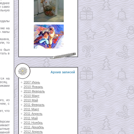
леднее
и само
альную
еодалы
уже на
в лапы
ншаха,
ли, то
то был
тать в
Архив записей
тся на
есяц.
2007 Июнь
никами
2010 Январь
2010 Февраль
2010 Март
го, из
2010 Май
чем, с
2011 Февраль
2011 Март
т, что
2011 Апрель
2011 Май
Персии
2011 Ноябрь
нимает
2011 Декабрь
пытные
2012 Апрель
лавной