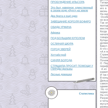
ПРОБУЖДЕНИЕ ИЛЬСОРА
Татар
против
Это был, наверное, единственный
иго в
в своем роде «бунт» на земле
жизнь
На ок
Два брата и ещё один
Особе
не вс
ЗАВЕЩАНИЕ КОРОЛЯ БОФАРО
Так и
выход
ОБИДА УРФИНА
местн
Когда
Африка
начал
товар
ПОД БОЛЬШИМ КУПОЛОМ
Купцы
должен
ОСЛИНАЯ ШКУРА
Баку».
А что
ГОРОД ЗВЕРЕЙ
«А я п
Стран
Хоттабстрой
Полно
Почему
СИНЯЯ БОРОДА
О Пер
СТРАШИЛА ПРОСИТ ПОМОЩИ У
периф
ГЛИНДЫ фильмы
А из 
кормят
Лесные домишки
И так 
В кон
Дальш
самог
одним
Но чт
перее
Статистика
На это
Разум
и чет
мусул
размы