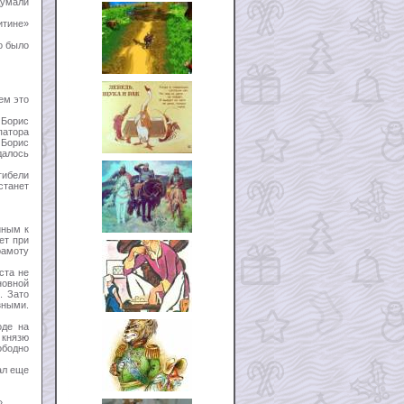
думали
итине»
о было
ем это
 Борис
патора
 Борис
далось
гибели
станет
иным к
ет при
рамоту
ста не
новной
. Зато
зными.
оде на
 князю
ободно
ал еще
».