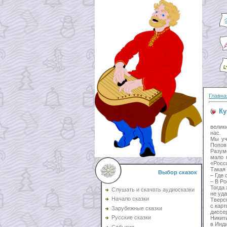
Главна
Ку
велик
нас.
Мы уч
Попов
Разум
мало 
«Росс
Такая
Выбор сказок
– Где
– В Ро
Тогда
Слушать и скачать аудиосказки
не уд
Начало сказки
Тверс
с карт
Зарубежные сказки
диссе
Русские сказки
Никит
в Инд
События