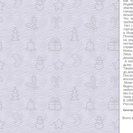
Как п
Индий
землю
говор
белый
Что ж
требо
Нет с
торго
в Инд
Почем
на ро
несп
справ
Конец
Лишь 
дошед
А пис
дьяку 
Твери
до дом
После
моско
Может
Видно
любоп
бестс
Умер (
В 1485
Росси
Категор
Всего 