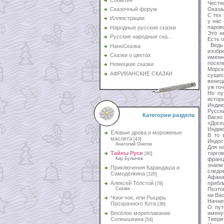
Честно
Оказал
Сказочный форум
С тех
Иллюстрации
у нас
парово
Народные русские сказки
Это н
Русские народные ска...
Есть 
Ведь 
НаноСказка
изобр
Сказки о цветах
именн
поселе
Немецкие сказки
Морск
АФРИКАНСКИЕ СКАЗКИ
сущес
венец
уж то
Но пу
истор
Индию
Русск
Категории раздела
Васко
«Досе
Индию
Еловые дрова и мороженые
В то 
маслята
[43]
Индос
Анатолий Онегов
Для н
торго
Тайны Руси
[80]
франц
Кир Булычев
знаем
Приключения Карандаша и
следо
Самоделкина
[120]
Афана
прибл
Алексей Толстой
[79]
Поэто
Сказки
ни Ва
Чоки-чок, или Рыцарь
Начне
Прозрачного Кота
[36]
О пут
имену
Весёлое мореплавание
Твери
Солнышкина
[54]