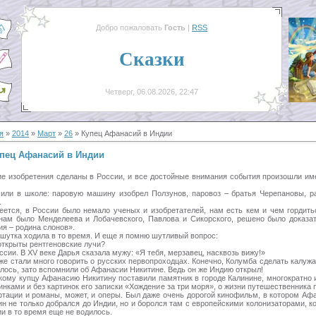
Добро пожаловать
Гость
|
RSS
Сказки
Четверг, 06.08.2026, 22:47
я
»
2014
»
Март
»
26
» Купец Афанасий в Индии
пец Афанасий в Индии
ие изобретения сделаны в России, и все достойные внимания события произошли им
или в школе: паровую машину изобрел Ползунов, паровоз – братья Черепановы, р
.
еется, в России было немало ученых и изобретателей, нам есть кем и чем гордить
нам было Менделеева и Лобачевского, Павлова и Сикорского, решено было доказат
ия – родина слонов».
 шутка ходила в то время. И еще я помню шутливый вопрос:
 открыты рентгеновские лучи?
ссии. В XV веке Дарья сказала мужу: «Я тебя, мерзавец, насквозь вижу!»
 же стали много говорить о русских первопроходцах. Конечно, Колумба сделать калуж
алось, зато вспомнили об Афанасии Никитине. Ведь он же Индию открыл!
кому купцу Афанасию Никитину поставили памятник в городе Калинине, многократно 
инками и без картинок его записки «Хождение за три моря», о жизни путешественника 
ртации и романы, может, и оперы. Был даже очень дорогой кинофильм, в котором Аф
ин не только добрался до Индии, но и боролся там с европейскими колонизаторами, к
ии в то время еще не водилось.