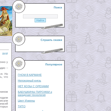
Поиск
Слушать сказки
15:57
енно у
Популярное
адио –
ся. Но
ГНОМ В КАРМАНЕ
ь, что
Непокорный князь
НЕТ КОЗЫ С ОРЕХАМИ
анином
БАБУШКИНЫ ПИРОЖКИ и
канадская технология
издали
писали
Цвет Измены
анасий
ТИТО
оторых