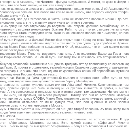
 говоря, мне казалось, что Никитин – фигура выдуманная. И может, он даже в Индии н
ось, что все было иначе, не так, как я подозревал.
 пор, когда снимали фильм и ставили памятники, прошло много лет. И об Афанасии Ни
 благополучно забыли. Тем более что как-то выяснилось, что паровоз изобрел Стефен
й двигатель – Уатт.
е означает, что до Стефенсона и Уатта никто не изобретал паровых машин. Да сотн
основания полагать, что машину знали уже в античные времена.
и Америку не раз открывали до Колумба. Мы отдаем должное Можайскому, но с
етателями самолета американцев братьев Райт, потому что их самолет летал много
о его «дети» стали господами неба. Викинги основывали поселения в Америке, но пот
ния сгинули без следа.
ой путь в Индию и на Дальний Восток был открыт еще в Средние века. Тогда в столице
твовал даже целый арабский квартал – так часто приходили туда корабли из Аравии.
ианец Марко Поло добрался с караваном в Китай, оказалось, что он там далеко не пе
чно не последний европеец.
тешествие Марко Поло не изменило наш мир. А путешествие Васко да Гамы пов
ию Индийского океана на новый путь. Поэтому мы и называем его «открывателем» 
.
ий купец Афанасий Никитин жил в Индии за тридцать лет до появления у ее берегов ка
 да Гамы. И, прочтя его дневники, великий историк Карамзин совершенно справедливо 
ле географы не знали, что честь одного из древнейших описаний европейских путешес
 принадлежит России Иоаннова века...
время как Васко да Гама единственный мыслил о возможности найти путь от Аф
тану, наш тверитянин уже купечествовал на берегу Малабара».
ас совсем не важно, купечествовал или нет Афанасий Никитин. Купечествовали там
вцев, причем среди них были и выходцы из русских княжеств, и арабы, и англич
узы. А уж венецианцы и генуэзцы жили и интриговали там дюжинами. Ничего мы о 
 – ни имен, ни прозвищ, ни места рождения. Потому что они не оставляли матери
в – от них не осталось СЛОВА. Марко Поло славен не самим путешествием, а книгой о
сий Никитин отличался от иных купцов тем, что вел дневник и свои записк
ижение смерти, успел переслать в Москву.
му мы можем вместе с ним отправиться в Индию второй половины XV века, когда ни К
ско да Гама еще и не планировали своих великих путешествий.
м сначала.
ешествии Никитина известно из нескольких источников, то есть «списков». В од
ется «Афонасием Микитина сыном». Есть другой вариант: «Офонасей Микити
тин». То есть везде он выступает без фамилии – зовут его Афанасием Никитичем из 