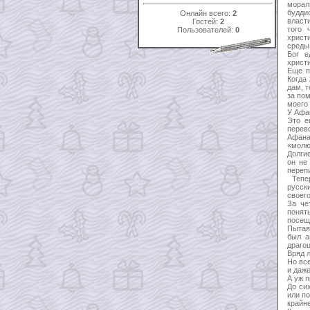
морал
будди
Онлайн всего:
2
власт
Гостей:
2
того 
Пользователей:
0
христ
среды,
Бог е
христи
Еще п
Когда
дам, 
за пом
моего 
У Афа
Это е
перев
Афанас
«молю 
Долги
он не
переп
Тепер
русск
своег
За че
понят
посеща
Пытая
был а
драго
Вряд 
Но вс
и даж
А уж 
До си
или п
крайн