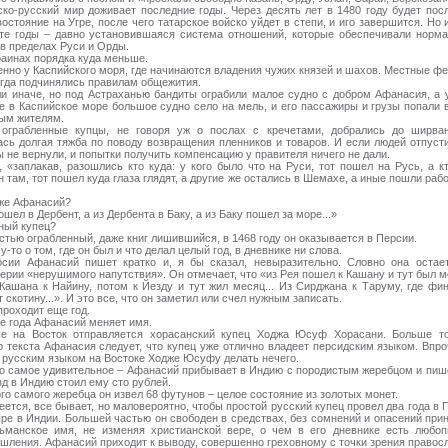
ско-русский мир доживает последние годы. Через десять лет в 1480 году будет пос
остояние на Угре, после чего татарское войско уйдет в степи, и иго завершится. Но 
 те годы – давно установившаяся система отношений, которые обеспечивали норм
 в пределах Руси и Орды.
раинах порядка куда меньше.
нно у Каспийского моря, где начинаются владения чужих князей и шахов. Местные ф
егда подчинялись правилам общежития.
ли иначе, но под Астраханью бандиты ограбили малое судно с добром Афанасия, а 
е в Каспийское море большое судно село на мель, и его пассажиры и грузы попали 
ым жителям.
 ограбленные купцы, не говоря уж о послах с кречетами, добрались до ширва
ась долгая тяжба по поводу возвращения пленников и товаров. И если людей отпусти
ы не вернули, и попытки получить компенсацию у правителя ничего не дали.
, «заплакав, разошлись кто куда: у кого было что на Руси, тот пошел на Русь, а к
 там, тот пошел куда глаза глядят, а другие же остались в Шемахе, а иные пошли рабо
 же Афанасий?
ошел в Дербент, а из Дербента в Баку, а из Баку пошел за море...»
ный купец?
стью ограбленный, даже книг лишившийся, в 1468 году он оказывается в Персии.
-то о том, где он был и что делал целый год, в дневнике ни слова.
сии Афанасий пишет кратко и, я бы сказал, невыразительно. Словно она остае
ерии «нерушимого напутствия». Он отмечает, что «из Рея пошел к Кашану и тут был м
Кашана к Найину, потом к Йезду и тут жил месяц... Из Сирджана к Таруму, где фи
 скотину...». И это все, что он заметил или счел нужным записать.
проходит еще год.
це года Афанасий меняет имя.
е на Восток отправляется хорасанский купец Ходжа Юсуф Хорасани. Больше то
о текста Афанасия следует, что купец уже отлично владеет персидским языком. Впро
 русским языком на Востоке Ходже Юсуфу делать нечего.
о самое удивительное – Афанасий прибывает в Индию с породистым жеребцом и пише
зд в Индию стоил ему сто рублей.
го самого жеребца он извел 68 футунов – целое состояние из золотых монет.
еется, все бывает, но маловероятно, чтобы простой русский купец провел два года в 
ыре в Индии. Большей частью он свободен в средствах, без сомнений и опасений при
ьманское имя, не изменяя христианской вере, о чем в его дневнике есть любо
шления. Афанасий приходит к выводу, совершенно греховному с точки зрения правос