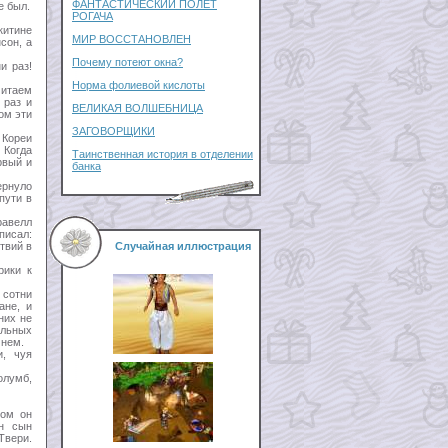
ФАНТАСТИЧЕСКИЙ ПОЛЕТ
е был.
РОГАЧА
китине
МИР ВОССТАНОВЛЕН
сон, а
Почему потеют окна?
и раз!
Норма фолиевой кислоты
читаем
 раз и
ВЕЛИКАЯ ВОЛШЕБНИЦА
ом эти
ЗАГОВОРЩИКИ
 Кореи
 Когда
Таинственная история в отделении
рвый и
банка
ернуло
пути в
равелл
писал:
твий в
Случайная иллюстрация
рики к
 сотни
ане, и
них не
альных
 нем.
и, чуя
олумб,
ном он
н сын
Твери.