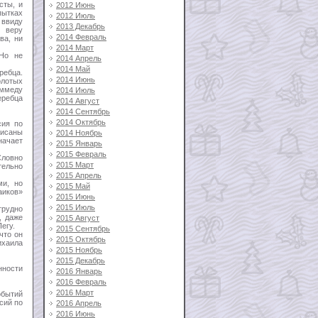
сты, и
2012 Июнь
пытках
2012 Июль
 ввиду
2013 Декабрь
ю веру
2014 Февраль
ва, ни
2014 Март
 Но не
2014 Апрель
2014 Май
ребца.
2014 Июнь
олотых
аммеду
2014 Июль
еребца
2014 Август
2014 Сентябрь
2014 Октябрь
сия по
писаны
2014 Ноябрь
начает
2015 Январь
2015 Февраль
Словно
2015 Март
тельно
2015 Апрель
ми, но
2015 Май
аиков»
2015 Июнь
2015 Июль
трудно
, даже
2015 Август
егу.
2015 Сентябрь
что он
2015 Октябрь
ихаила
2015 Ноябрь
2015 Декабрь
нности
2016 Январь
2016 Февраль
2016 Март
обытий
сий по
2016 Апрель
2016 Июнь