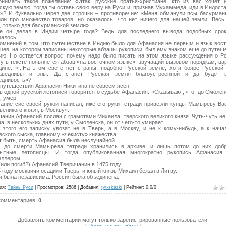
онимать такое пожелание: «Итак, русские братья-христиане, кто из вас хочет 
скую землю, тогда ты оставь свою веру на Руси и, признав Мухаммеда, иди в Индост
»? И буквально через две строчки – противоречие: «Меня обманули псы басурман
или про множество товаров, но оказалось, что нет ничего для нашей земли. Весь
, только для басурманской земли».
е он делал в Индии четыре года? Ведь для последнего вывода подобных сро
валось.
омнений в том, что путешествие в Индию было для Афанасия не первым и язык вос
вцев, на котором записаны некоторые абзацы рукописи, был ему знаком еще до путеш
ию. Но остается вопрос: почему надо было писать на этом языке рассуждения о Р
у в тексте появляется абзац «на восточном языке», звучащий вызовом порядкам, ц
дине: «...На этом свете нет страны, подобно Русской земле, хотя бояре Русской
раведливы и злы. Да станет Русская земля благоустроенной и да будет 
едливость»?
 путешествия Афанасия Никитина не совсем ясен.
в одной русской летописи говорится о судьбе Афанасия: «Сказывают, что, до Смолен
, умер.
ание сие своей рукой написал, иже его руки тетради привезли купцы Мамыреву Ва
великого князя, в Москву».
чанин Афанасий послан с грамотами Михаила, тверского великого князя. Чуть-чуть не
а, в нескольких днях пути, у Смоленска, он от чего-то умирает.
 этого его записку увозят не в Тверь, а в Москву, и не к кому-нибудь, а к нача
вского сыска, главному «чекисту» княжества.
 быть, смерть Афанасия была неслучайной...
, до смерти Мамырева тетради хранились в архиве, и лишь потом до них доб
ытные летописцы. И тогда опубликованная многократно рукопись Афанасия 
еллером.
или погиб?) Афанасий Тверичанин в 1475 году.
 году москвичи осадили Тверь, и юный князь Михаил бежал в Литву.
я была независима. Россия была объединена.
ия
:
Тайны Руси
|
Просмотров
:
2586
|
Добавил
:
tyt-skazki
|
Рейтинг
:
0.0
/
0
комментариев
:
0
Добавлять комментарии могут только зарегистрированные пользователи.
[
Регистрация
|
Вход
]