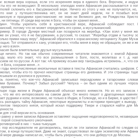
и: всякая вера хороша, если это искренняя вера в единого бога. Впрочем, и индуи
сты его не возмущают. В нескольких эпизодах книги Афанасия рассказывается о по
ителей склонить его к басурманской вере. Ничего из этого у них не получается, но,
что книг у путешественника нет, он не знает дней недели, «и я позабыл вс
ианскую и праздники христианские: не знаю ни Великого дня, ни Рождества Христо
 ни пятницы. И среди вер молю я Бога, чтобы он хранил меня...
дин». Чтобы укрепить себя в христианской вере, Афанасий соблюдает пост.
анский, потому что не может определить его сроки, а мусульманский.
ример. В городе Дунире местный хан позарился на жеребца. «Хан взял у меня же
 же он узнал, что я не басурманин, а русский, то сказал: "Жеребца отдам и тысячу з
только прими нашу веру”. Афанасий обратился к хорасанскому негоцианту Ходже Мух
ощью. Тот отправился к хану, уговорил его, чтобы меня в веру не обращали, он же и ж
у него взял».
насия были влиятельные друзья-мусульмане.
ще ничего. Но так как обычно современные читатели знакомятся с книгой Афана
оду, мало кто знает, что все размышления о Боге, посте, молитвах и т. д. на
ием не по-русски. А вот так: «А промежу есьми вер тангрыдань истремень...», что оз
я Бога, сохрани меня...».
е годы многочисленные иноязычные вставки в тексты Афанасия считались шифром. 
 желал, чтобы кто-то прочел некоторые страницы его дневника. И эти страницы тща
исывали из рукописи в рукопись.
ь понятно, что кое-что Афанасий записывал персидскими и татарскими слова
ими буквами. Почему? Забыл русский? Чепуха – он был одним из лучших «проз
о времени.
тыре года жизни в Индии Афанасий объехал много княжеств. Но из его записок 
ь, что же его интересовало на самом деле. Он много пишет о драгоценных камнях
ет рудники и копи, возможно, не только в Индии, в Голконде, но и в Бирме, в царстве П
сь разгадать тайну Афанасия, некоторые журналисты и историки приходят к выводу, 
гентом тверского князя, который искал поддержку Твери и старался найти для М
ценности.
ли для этой версии есть основания.
е равно у меня записки Афанасия оставляют ощущение недоговоренности, незаверше
е порой сознательного умолчания.
противоречий в них – тьма-тьмущая.
х пор исследователи не договорились, писал ли эти записки Афанасий по следам с
отом, в конце путешествия. Даже не знают, существовал ли один экземпляр или Афана
ей мере дважды написал их, чтобы быть уверенным, что они доберутся до Москвы.