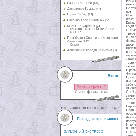
Никит
Разные истории
[134]
уже в 
Но та
Домовенок Кузька
[44]
нет.
Город Эмбер
[93]
Может
иметь
Рассказы про животных
[54]
Вряд 
Малыш и Карлсон
Судя 
[74]
КАРЛСОН, КОТОРЫЙ ЖИВЁТ НА
Он нач
КРЫШЕ!
Тверь
было 
Ганс (Ханс) Христиан (Кристиан)
Форма
Андерсен
[830]
даже 
Сказки
Шемяк
Абазинские народные сказки
[34]
рано 
окруж
Даже 
тверс
столи
В раз
Фигура
Воити
Предс
ширва
себе 
Войти через uID
от са
Он бе
Старая форма входа
заним
багаж
точно
Впроче
This feature is for Premium users only!
Первы
совре
Алекс
Последнее прочитанное
пропу
Итак, 
в Нов
БУЛЫЖНЫЙ ЭКСПРЕСС
Он еха
Дальш