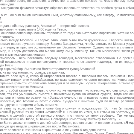
ич, вернее всего, не фамилия, а отчество, а фамилия неизвестна. Фамилию ему при
наши дни.
к как русские фамилии зачастую образовывались от отчества, то особого греха в «Ник
 быть, он был лицом незначительным, и потому фамилии ему, как смерду, не положен
?
ли.
по дальнейшему рассказу, Афанасий – непростой человек.
ал свое путешествие в 1466 году из Твери.
, основная соперница Москвы, терпела в те годы окончательное поражение, хотя не вс
очевидно.
льно между Москвой и Тверью отношения были почти дружескими. Тверской князь
послал своего лучшего воеводу Бориса Захарьевича, чтобы изгнать из Москвы узур
у и вернуть престол ослепленному им Василию Темному. Однако умный и сильный
умер, и Тверь досталась его маленькому сыну Михаилу, так что московской знати у
ить мальчика своими людьми.
епископом Твери поставили владыку Геннадия, московского ставленника. Но время 
кой независимости еще не наступило, и тверяки не оставляли надежды, что их город 
цей Руси.
гар скрытой борьбы вниз по Волге отправился купец Афанасий.
, на взгляд многих историков, загадочная.
тавьте себе купца, который отправляется вместе с тверским послом Василием Пап
ншаху (правителю Азербайджана), но даже фамилия которого неизвестна. Купец име
охранные грамоты от епископа Геннадия и от воеводы Бориса Захарьевича, а также г
мого великого князя Михаила.
рет с собой какие-то товары, о сути их не упоминает, но известно, что они много ме
али, так как умещались вместе с пожитками купца на «малом судне», тогда как ос
 купцов и посла погрузили на «большое судно», где и разместились все пассажиры
 известно, что Афанасий везет с собой сундучок с книгами, судя по всему, религио
м, других в то время и быть не могло.
й этап путешествия был вполне благополучен и предсказуем. Вот что (в перев
менный русский язык) пишет Афанасий: «...Пошел на Углич, а с Углича на Кострому, к
андру, с другой грамотой великого князя, и отпустил он меня свободно. Так же св
стили меня и на Плесо, в Нижний Новгород к наместнику Михаилу Киселеву...»
по Волге движется вполне достойный господин, все его знают, и он всем знаком. «Я жд
городе две недели ширваншахова посла Хасан-бека.
л от великого князя Ивана с кречетами, а их у него было девяносто».
е отправились с послом и «проехали свободно Казань, Орду, Услан, Сарай, Берекезан