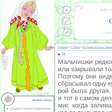
Добро п
Суббот
Главная
»
Статьи
»
В стране вечных кани
12
Мальчишки редко
или закрывали то
Поэтому они виде
сбрасывал одну ку
рой была другая.
и тот в самом де
Выбор сказок
миг, когда залив
Слушать и скачать аудиосказки