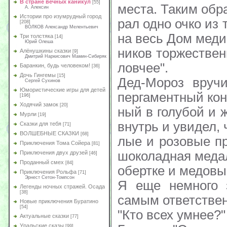
В стране вечных каникул
[55]
места. Таким обра
А. Алексин
Истории про изумрудный город
рал одно очко из 
[208]
ВОЛКОВ Александр Мелентьевич
на весь Дом меди
Три толстяка
[14]
Юрий Олеша
ников торжествен
Алёнушкины сказки
[9]
Дмитрий Наркисович Мамин-Сибиряк
ловчее".
Баранкин, будь человеком!
[36]
Дочь Гингемы
[15]
Дед-Мороз вруч
Сергей Сухинов
Юмористические игры для детей
пергаментный кон
[196]
Ходячий замок
[20]
ный в голубой и 
Мурли
[19]
внутрь и увидел, 
Сказки для тебя
[71]
ВОЛШЕБНЫЕ СКАЗКИ
[68]
лые и розовые п
Приключения Тома Сойера
[81]
шоколадная меда
Приключения двух друзей
[46]
Проданный смех
[84]
обертке и медовы
Приключения Рольфа
[71]
Эрнест Сетон-Томпсон
Я еще немного з
Легенды ночных стражей. Осада
[38]
самым ответстве
Новые приключения Буратино
[54]
"Кто всех умнее?"
Актуальные сказки
[77]
Уральские сказы
[99]