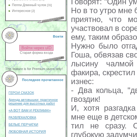
Говорят: "Один ум
Пеппи Длинный чулок
[31]
Но в то утро мне
Интересное
[2]
приятно, что м
участвовал в сор
ему, таким образ
Воити
Нужно было отгад
Войти через uID
Гоша, обвязав с
Старая форма входа
лысину чалмой
This feature is for Premium users only!
факира, скрестил 
изнес:
Последнее прочитанное
- Два кольца, "д
ГЕРОИ СКАЗОК
гвоздик!
Аренда автовышки: практичное
решение для высотных работ
И, хотя разгадк
«А ВОТ ВАМ И РЕКЛАМА!»
мне еще в детском
РАЗВЛЕКАЛОВКА
тил не сразу. 
БЕЛЫЕ ПЕРЧАТКИ
ЛЮБОВНАЯ ИСТОРИЯ
глубокую задумчи