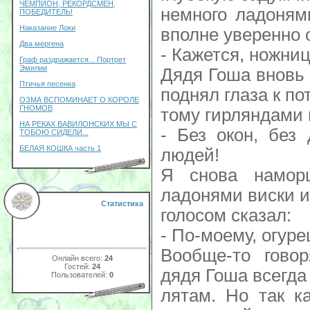
ЧЕМПИОН, РЕКОРДСМЕН,
немного ладонями
ПОБЕДИТЕЛЬ!
Наказание Локи
вполне уверенно 
Два мергена
- Кажется, ножниц
Граф раздражается... Портрет
Эмилии
Дядя Гоша вновь 
Птичья песенка
поднял глаза к пот
ОЗМА ВСПОМИНАЕТ О КОРОЛЕ
ГНОМОВ
тому гирляндами 
НА РЕКАХ ВАВИЛОНСКИХ МЫ С
- Без окон, без
ТОБОЮ СИДЕЛИ...
БЕЛАЯ КОШКА часть 1
людей!
Я снова намор
ладонями виски 
Статистика
голосом сказал:
- По-моему, огурец
Вообще-то говор
Онлайн всего:
24
Гостей:
24
дядя Гоша всегда
Пользователей:
0
лятам. Но так к