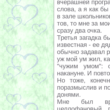
вчерашней програ
слова, а я как бы
в зале школьнико
тов, то мне за м
сразу два очка.
Третья загадка б
известная - ее д
обычно задавал р
уж мой ум жил, ка
"чужим умом": 
накануне. И повтор
Но тоже, конечн
поразмыслив и по
донями.
Мне был вру
целлофановый п