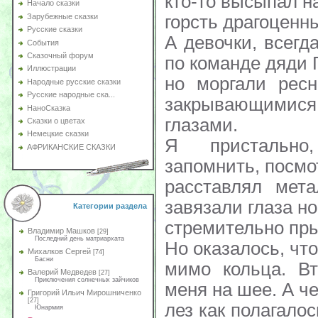
кто-то высыпал н
Начало сказки
горсть драгоценн
Зарубежные сказки
Русские сказки
А девочки, всегд
События
Сказочный форум
по команде дяди 
Иллюстрации
но моргали ресн
Народные русские сказки
Русские народные ска...
закрывающимися
НаноСказка
глазами.
Сказки о цветах
Немецкие сказки
Я пристально
АФРИКАНСКИЕ СКАЗКИ
запомнить, посмо
расставлял мета
завязали глаза но
Категории раздела
стремительно прыг
Владимир Машков
[29]
Последний день матриархата
Но оказалось, что
Михалков Сергей
[74]
Басни
мимо кольца. Вт
Валерий Медведев
[27]
Приключения солнечных зайчиков
меня на шее. А че
Григорий Ильич Мирошниченко
[27]
лез как полагалос
Юнармия