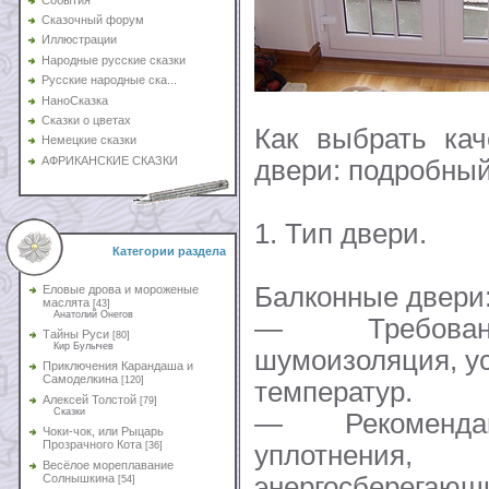
Сказочный форум
Иллюстрации
Народные русские сказки
Русские народные ска...
НаноСказка
Сказки о цветах
Как выбрать кач
Немецкие сказки
АФРИКАНСКИЕ СКАЗКИ
двери: подробный
1. Тип двери.
Категории раздела
Балконные двери
Еловые дрова и мороженые
маслята
[43]
Анатолий Онегов
— Требовани
Тайны Руси
[80]
Кир Булычев
шумоизоляция, у
Приключения Карандаша и
Самоделкина
[120]
температур.
Алексей Толстой
[79]
Сказки
— Рекоменда
Чоки-чок, или Рыцарь
Прозрачного Кота
уплотнения
[36]
Весёлое мореплавание
энергосберегающ
Солнышкина
[54]