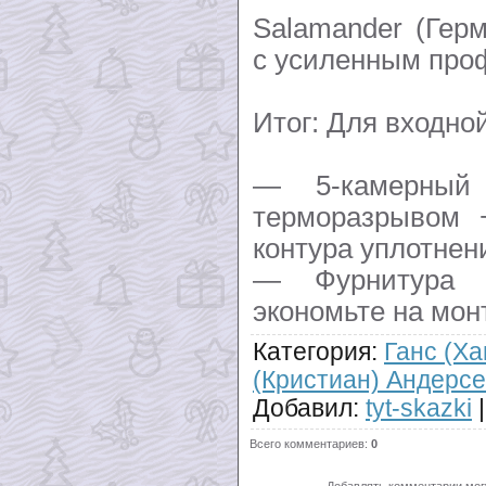
Salamander (Гер
с усиленным про
Итог: Для входно
— 5-камерны
терморазрывом 
контура уплотнен
— Фурнитура 
экономьте на мон
Категория
:
Ганс (Ха
(Кристиан) Андерс
Добавил
:
tyt-skazki
Всего комментариев
:
0
Добавлять комментарии могу