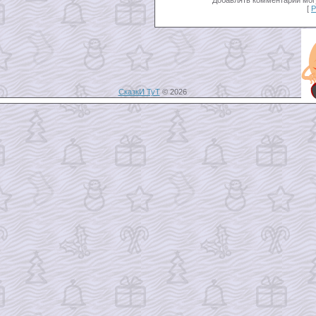
[
Р
СказкИ ТуТ
© 2026