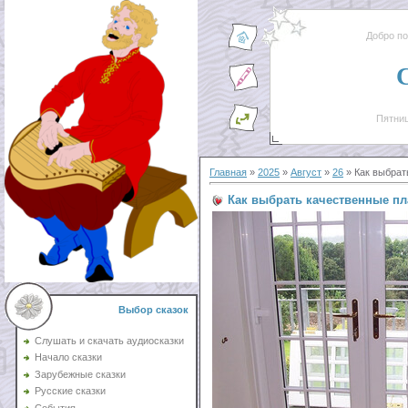
Добро п
Пятниц
Главная
»
2025
»
Август
»
26
» Как выбрат
Как выбрать качественные п
Выбор сказок
Слушать и скачать аудиосказки
Начало сказки
Зарубежные сказки
Русские сказки
События