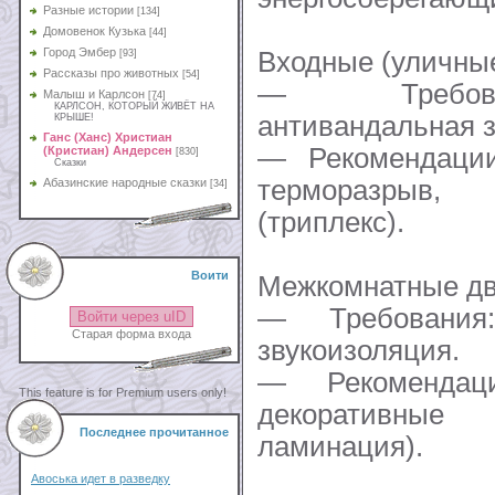
Разные истории
[134]
Домовенок Кузька
[44]
Город Эмбер
Входные (уличные
[93]
Рассказы про животных
[54]
— Требован
Малыш и Карлсон
[74]
КАРЛСОН, КОТОРЫЙ ЖИВЁТ НА
антивандальная 
КРЫШЕ!
Ганс (Ханс) Христиан
— Рекомендации
(Кристиан) Андерсен
[830]
Сказки
терморазрыв, 
Абазинские народные сказки
[34]
(триплекс).
Воити
Межкомнатные дв
— Требования:
Войти через uID
Старая форма входа
звукоизоляция.
— Рекомендац
This feature is for Premium users only!
декоративные
Последнее прочитанное
ламинация).
Авоська идет в разведку