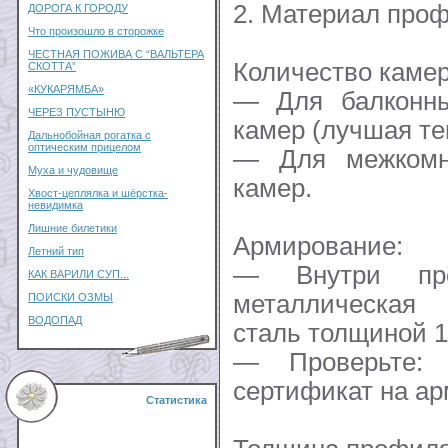
2. Материал проф
ДОРОГА К ГОРОДУ
Что произошло в сторожке
ЧЕСТНАЯ ПОЖИВА С “ВАЛЬТЕРА
Количество камер
СКОТТА”
«КУКАРЯМБА»
— Для балконны
ЧЕРЕЗ ПУСТЫНЮ
камер (лучшая те
Дальнобойная рогатка с
оптическим прицелом
— Для межкомна
Муха и чудовище
камер.
Хвост-цеплялка и шёрстка-
невидимка
Лишние билетики
Армирование:
Летний тип
— Внутри пр
КАК ВАРИЛИ СУП...
металлическая 
ПОИСКИ ОЗМЫ
ВОДОПАД
сталь толщиной 1
— Проверьте: 
сертификат на ар
Статистика