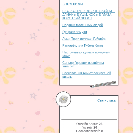
ЛОГОГРИФЫ
СКАЗКА ПРО ХРАБРОГО ЗАЙЦА –
ДЛИННЫЕ УШИ, КОСЫЕ ГЛАЗА,
КОРОТКИЙ ХВОСТ
Подарки маленьких людей
Где раки зимуют
Локи, Тор и великан Гейррёд
Рагнарёк, или Гибель богов
Настойчивая кукла и покорный
Маис
Синьор Горошек взошёл на
эшафот
Впечатления Ани от воскресной
школы
Статистика
Онлайн всего:
26
Гостей:
26
Пользователей:
0