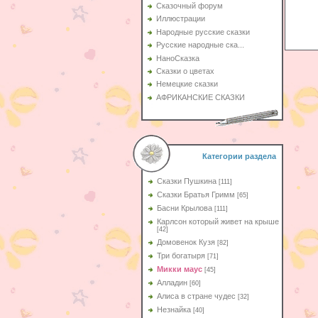
Сказочный форум
Иллюстрации
Народные русские сказки
Русские народные ска...
НаноСказка
Сказки о цветах
Немецкие сказки
АФРИКАНСКИЕ СКАЗКИ
Категории раздела
Сказки Пушкина
[111]
Сказки Братья Гримм
[65]
Басни Крылова
[111]
Карлсон который живет на крыше
[42]
Домовенок Кузя
[82]
Три богатыря
[71]
Микки маус
[45]
Алладин
[60]
Aлиса в стране чудес
[32]
Незнайка
[40]