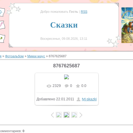
Добро пожаловать
Гость
|
RSS
Сказки
Воскресенье, 09.08.2026, 13:11
я
»
Фотоальбом
»
Микки маус
» 8767625687
8767625687
2329
0
0.0
Добавлено
22.01.2011
tyt-skazki
комментариев
:
0