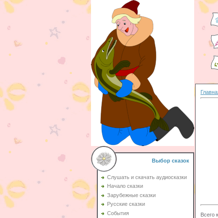
Главна
Выбор сказок
Слушать и скачать аудиосказки
Начало сказки
Зарубежные сказки
Русские сказки
События
Всего 