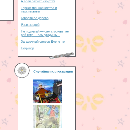
А если пахнет изо рта?
Торжественная клятва и
перспективы
Говорящее дерево
Язык зверей
Не поджигай — сам сгоришь, не
рой яму — сам угодишь…
Загадочный синьор Джепетто
Педикюр
Случайная иллюстрация