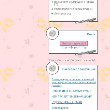
Волшебник изумрудного города
[45]
Иван царевич и серый волк
[51]
Леопольд
[70]
Воити
Войти через uID
Старая форма входа
This feature is for Premium users only!
Последнее прочитанное
Глава двадцать первая, в которой
при свидетелях заключается некий
договор
Путешествие в Розовую страну
ЧЕМ ГРОЗИТ ЗМЕИНАЯ ШКУРА
ЧУДОВИЩНЫЙ ОБМАН
Возвращение