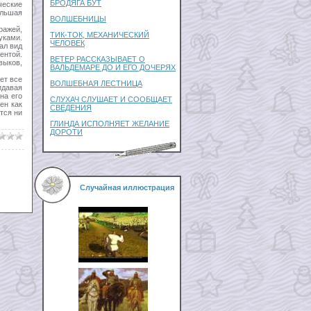
БРОДЯГА БУТ
ческие
ольшая
ВОЛШЕБНИЦЫ
ражей,
ТИК-ТОК, МЕХАНИЧЕСКИЙ
уками.
ЧЕЛОВЕК
ал вид
ентой.
ВЕТЕР РАССКАЗЫВАЕТ О
ыков,
ВАЛЬДЕМАРЕ ДО И ЕГО ДОЧЕРЯХ
ет все
ВОЛШЕБНАЯ ЛЕСТНИЦА
давая
на его
СЛУХАЧ СЛУШАЕТ И СООБЩАЕТ
ен как
СВЕДЕНИЯ
тся ни
ГЛИНДА ИСПОЛНЯЕТ ЖЕЛАНИЕ
ДОРОТИ
Случайная иллюстрация