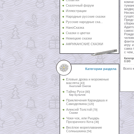
комна
туман
Сказочный форум
медве
Иллюстрации
Несмо
сущес
Народные русские сказки
Предс
Русские народные ска...
сборк
Адапт
НаноСказка
самос
Сказки о цветах
Рожде
чело
Немецкие сказки
фанта
АФРИКАНСКИЕ СКАЗКИ
игру 
сама п
с чем
Категор
0.0
/
0
Всего 
Категории раздела
Еловые дрова и мороженые
маслята
[43]
Анатолий Онегов
Тайны Руси
[80]
Кир Булычев
Приключения Карандаша и
Самоделкина
[120]
Алексей Толстой
[79]
Сказки
Чоки-чок, или Рыцарь
Прозрачного Кота
[36]
Весёлое мореплавание
Солнышкина
[54]