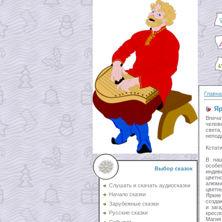
Главна
Яр
Впеча
челов
света
непод
Кстат
В наш
особе
Выбор сказок
индив
цветн
алюми
Слушать и скачать аудиосказки
цветн
Начало сказки
Яркие
созда
Зарубежные сказки
и заг
Русские сказки
кресл
Магия
События