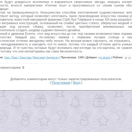
те будут рождаться вселенные и взрываться сверхновые звезды, мерцать косми
ности, мчатся наперегонки «Гончие псы» и прогуливаться со своим сыном «Б
дица».
тря на промышленность большинства способов изготовления художественных вит
твует метод, который позволяет изготовить такое произведение искусства своими р
тавитель известной ювелирной фамилии США Луи Тиффани в конце XIX века разработ
и витражных конструкций, основанный на спайке цветных стекол, обернутых медной л
ация под ручную сборку, позволяет, после приобретения минимальных нав
тоятельно создать шедевр художественного дизайна.
нный в древнем Египте, этот вид искусства до сих пор своими возможностями поража
вечество. Каждый раз, по-новому оживая с первыми лучами солнца и при
стические оттенки звездному небу ночью. На витраж можно смотреть, не отрываясь, 
и неподражаемость и находить что-то новое, потому что каждый оттенок цвета уникал
рирода. И те чувства, которые будут возникать при взгляде на эти картины, не сравня
, потому что они неповторимы как сама бесконечность.
ия
:
Ганс (Ханс) Христиан (Кристиан) Андерсен
|
Просмотров
:
1349
|
Добавил
:
tyt-skazki
|
Рейтинг
:
комментариев
:
0
Добавлять комментарии могут только зарегистрированные пользователи.
[
Регистрация
|
Вход
]