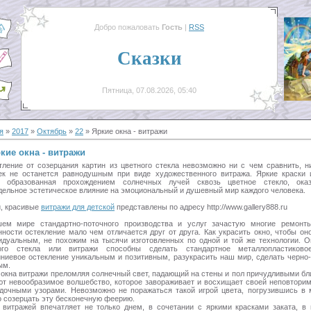
Добро пожаловать
Гость
|
RSS
Сказки
Пятница, 07.08.2026, 05:40
я
»
2017
»
Октябрь
»
22
» Яркие окна - витражи
кие окна - витражи
тление от созерцания картин из цветного стекла невозможно ни с чем сравнить, н
ек не останется равнодушным при виде художественного витража. Яркие краски 
, образованная прохождением солнечных лучей сквозь цветное стекло, ока
дельное эстетическое влияние на эмоциональный и душевный мир каждого человека.
и, красивые
витражи для детской
представлены по адресу http://www.gallery888.ru
ем мире стандартно-поточного производства и услуг зачастую многие ремонт
нности остекление мало чем отличается друг от друга. Как украсить окно, чтобы он
идуальным, не похожим на тысячи изготовленных по одной и той же технологии. О
ого стекла или витражи способны сделать стандартное металлопластиково
ниевое остекление уникальным и позитивным, разукрасить наш мир, сделать черно
ым.
 окна витражи преломляя солнечный свет, падающий на стены и пол причудливыми бл
ют невообразимое волшебство, которое завораживает и восхищает своей неповтори
адочными узорами. Невозможно не поражаться такой игрой цвета, погрузившись в 
о созерцать эту бесконечную феерию.
 витражей впечатляет не только днем, в сочетании с яркими красками заката, в