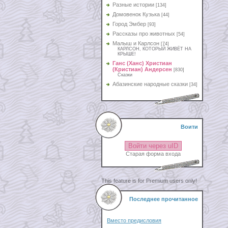
Разные истории
[134]
Домовенок Кузька
[44]
Город Эмбер
[93]
Рассказы про животных
[54]
Малыш и Карлсон
[74]
КАРЛСОН, КОТОРЫЙ ЖИВЁТ НА
КРЫШЕ!
Ганс (Ханс) Христиан
(Кристиан) Андерсен
[830]
Сказки
Абазинские народные сказки
[34]
Воити
Войти через uID
Старая форма входа
This feature is for Premium users only!
Последнее прочитанное
Вместо предисловия