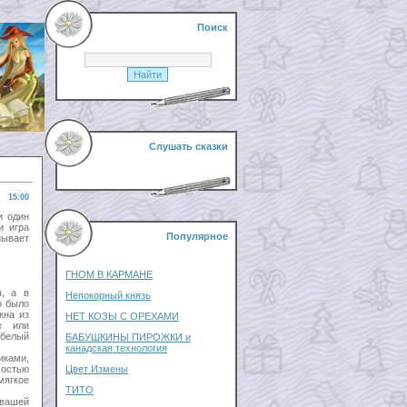
Поиск
Слушать сказки
15:00
и один
и игра
Популярное
зывает
ГНОМ В КАРМАНЕ
ы, а в
Непокорный князь
о было
кна из
НЕТ КОЗЫ С ОРЕХАМИ
е или
-белый
БАБУШКИНЫ ПИРОЖКИ и
канадская технология
иками,
мостью
Цвет Измены
мягкое
ТИТО
 вашей