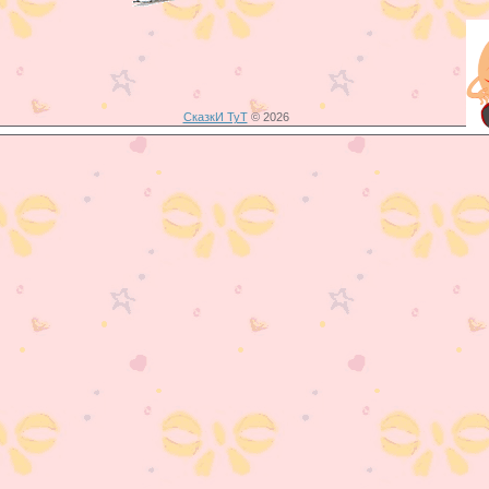
СказкИ ТуТ
© 2026