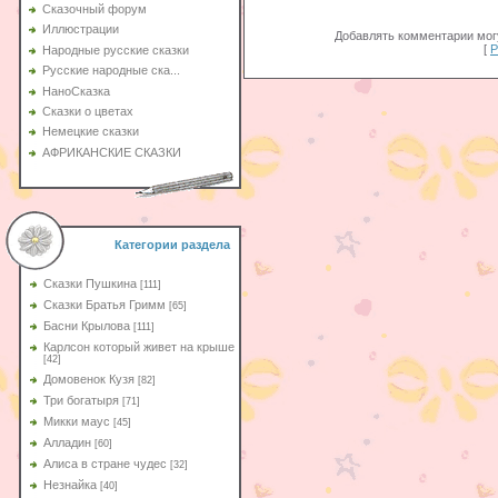
Сказочный форум
Иллюстрации
Добавлять комментарии могу
[
Р
Народные русские сказки
Русские народные ска...
НаноСказка
Сказки о цветах
Немецкие сказки
АФРИКАНСКИЕ СКАЗКИ
Категории раздела
Сказки Пушкина
[111]
Сказки Братья Гримм
[65]
Басни Крылова
[111]
Карлсон который живет на крыше
[42]
Домовенок Кузя
[82]
Три богатыря
[71]
Микки маус
[45]
Алладин
[60]
Aлиса в стране чудес
[32]
Незнайка
[40]