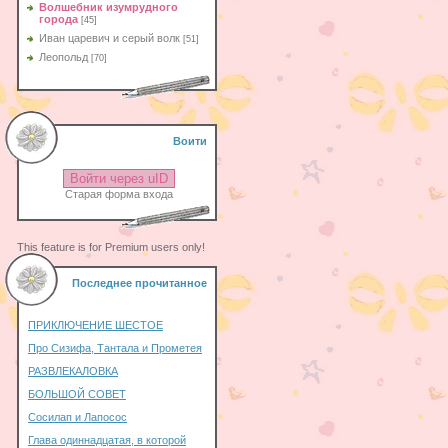
Волшебник изумрудного
города
[45]
Иван царевич и серый волк
[51]
Леопольд
[70]
Воити
Войти через uID
Старая форма входа
This feature is for Premium users only!
Последнее прочитанное
ПРИКЛЮЧЕНИЕ ШЕСТОЕ
Про Сизифа, Тантала и Прометея
РАЗВЛЕКАЛОВКА
БОЛЬШОЙ СОВЕТ
Сосилап и Лапосос
Глава одиннадцатая, в которой