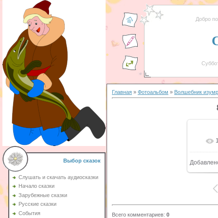
Добро п
Суббот
Главная
»
Фотоальбом
»
Волшебник изумр
Выбор сказок
Добавлен
Слушать и скачать аудиосказки
Начало сказки
Зарубежные сказки
Русские сказки
События
Всего комментариев
:
0