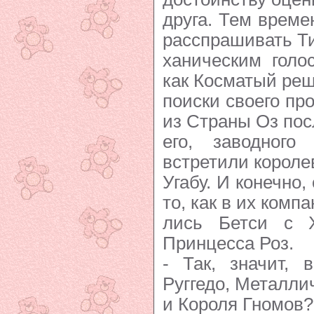
друга. Тем врем
расспрашивать Тик
ханическим голо
как Косматый реш
поиски своего пр
из Страны Оз пос
его, заводного
встретили короле
Угабу. И конечно,
то, как в их комп
лись Бетси с Х
Принцесса Роз.
- Так, значит, 
Руггедо, Металли
и Короля Гномов?