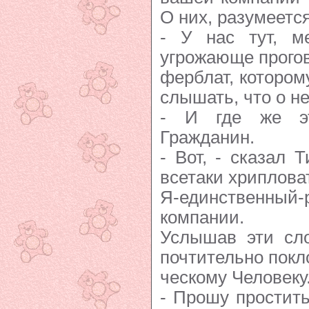
О них, разумеется
- У нас тут, м
угрожающе прогов
ферблат, котором
слышать, что о не
- И где же э
Гражданин.
- Вот, - сказал Т
всетаки хрипловат
Я-единственный-
компании.
Услышав эти сло
почтительно покл
ческому Человеку
- Прошу простить