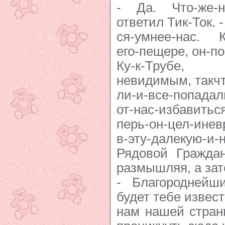
- Да. Что-же-н
ответил Тик-Ток. 
ся-умнее-нас. К
его-пещере, он-п
Ку-к-Трубе, 
невидимым, такчт
ли-и-все-попада
от-нас-избавиться
перь-он-цел-ине
в-эту-далекую-и-
Рядовой Граждан
размышляя, а зат
- Благороднейш
будет тебе извест
нам нашей стран