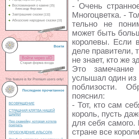
- Очень странно
Воспоминания о камне
[35]
Александр Ферсман
Многоцветка. - То
Завтрашние сказки
[132]
Абхазские народные сказки
[33]
тельно не пони
может быть больш
королевы. Если 
Воити
деле правители, т
не знает, кто же 
Войти через uID
Старая форма входа
Это замечание 
услышал один из 
This feature is for Premium users only!
поблизости. О
Последнее прочитанное
пояснил:
- Тот, кто сам се
ВОЗВРАЩЕНИЕ
СТРАШНАЯ КЛЯТВА НАШЕЙ
король, пусть даж
ШАЙКИ
для себя самого.
Про скамейку, которая хотела
поиграть
стране все корол
ПРОБУЖДЕНИЕ ИЛЬСОРА