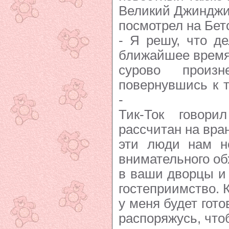
Великий Джинджи
посмотрел на Бет
- Я решу, что де
ближайшее время,
сурово произ
повернувшись к т
-
Тик-Ток говор
рассчитан на вра
эти люди нам н
внимательного об
в ваши дворцы и
гостеприимство. 
у меня будет гото
распоряжусь, что