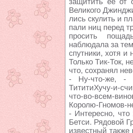
защитить ее от 
Великого Джиндж
лись скулить и пл
пали ниц перед т
просить пощад
наблюдала за тем
спутники, хотя и 
Только Тик-Ток, н
что, сохранял не
- Ну-что-же, - 
ТититиХучу-и-счи
что-во-всем-ви
Королю-Гномов-н
- Интересно, что
Бетси. Рядовой Г
известный также 