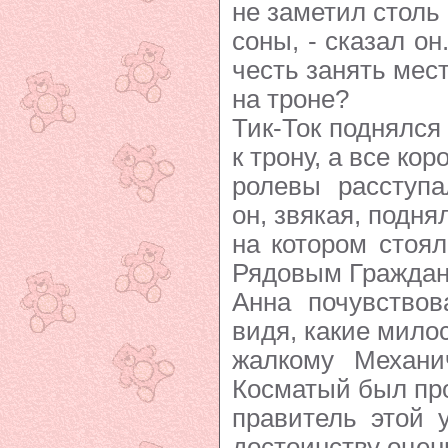
не заметил столь
соны, - сказал он
честь занять мес
на троне?
Тик-Ток поднялся
к трону, а все кор
ролевы расступа
он, звякая, подн
на котором стоял
Рядовым Граждан
Анна почувствов
видя, какие мило
жалкому Механич
Косматый был про
правитель этой 
достоинству оцени