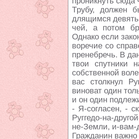
проникнуть сюда 
Трубу, должен б
длящимся девять 
чей, а потом бр
Однако если зако
воречие со спра
пренебречь. В да
твои спутники н
собственной воле,
вас столкнул Ру
виноват один тол
и он один подлеж
- Я-согласен, - с
Руггедо-на-другой
не-Земли, и-вам-
Гражданин важно