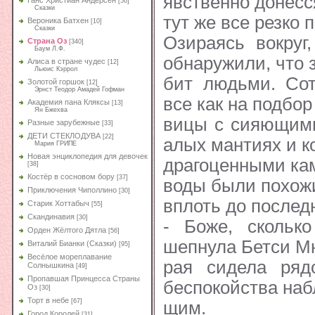
явственно донесс
Ганс Христиан Андерсен
[56]
Сказки
тут же все резко 
Вероника Батхен
[10]
Сказки
Озираясь вокруг
Страна Оз
[340]
Баум Л.Ф.
обнаружили, что 
Алиса в стране чудес
[12]
Льюис Кэррол
бит людьми. Со
Золотой горшок
[12]
Эрнст Теодор Амадей Гофман
все как на подбор
Академия пана Кляксы
[13]
Ян Бжехва
вицы с сияющими
Разные зарубежные
[33]
ДЕТИ СТЕКЛОДУВА
[22]
алых мантиях и к
Мария ГРИПЕ
Новая энциклопедия для девочек
драгоценными кам
[38]
Костёр в сосновом бору
[37]
воды были похож
Приключения Чиполлино
[30]
вплоть до послед
Старик Хоттабыч
[55]
Скандинавия
[30]
- Боже, сколько
Орден Жёлтого Дятла
[56]
шепнула Бетси Мн
Виталий Бианки (Сказки)
[95]
Весёлое мореплавание
рая сидела ряд
Солнышкина
[49]
Пропавшая Принцесса Страны
беспокойства наб
Оз
[30]
Торт в небе
[67]
щим.
Город Королей
[31]