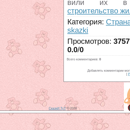
вили их в 
строительство ж
Категория
:
Стран
skazki
Просмотров
:
3757
0.0
/
0
Всего комментариев
:
0
Добавлять комментарии могу
[
Р
СказкИ ТуТ
© 2026