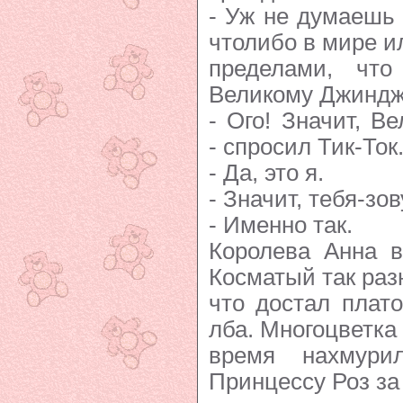
- Уж не думаешь 
чтолибо в мире ил
пределами, чт
Великому Джинд
- Ого! Значит, В
- спросил Тик-Ток
- Да, это я.
- Значит, тебя-зо
- Именно так.
Королева Анна в
Косматый так раз
что достал плато
лба. Многоцветка
время нахмури
Принцессу Роз за