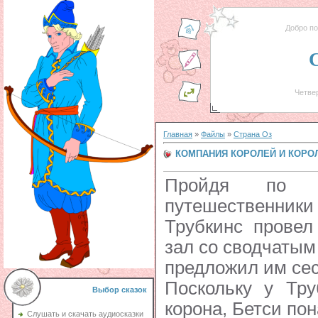
Добро п
Четвер
Главная
»
Файлы
»
Страна Оз
КОМПАНИЯ КОРОЛЕЙ И КОРО
Пройдя по ве
путешественники 
Трубкинс провел
зал со сводчатым
предложил им сес
Поскольку у Тру
Выбор сказок
корона, Бетси по
Слушать и скачать аудиосказки