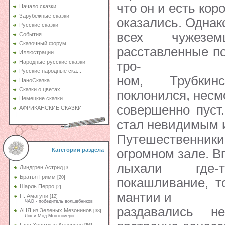
что он и есть кор
Начало сказки
Зарубежные сказки
оказались. Однак
Русские сказки
всех чужезе
События
Сказочный форум
расставленные п
Иллюстрации
Народные русские сказки
тро-
Русские народные ска...
ном, Трубкин
НаноСказка
Сказки о цветах
поклонился, несм
Немецкие сказки
совершенно пуст
АФРИКАНСКИЕ СКАЗКИ
стал невидимым и
Путешественн
огромном зале. Вп
Категории раздела
лыхали где
Линдгрен Астрид
[3]
Братья Гримм
[20]
покашливание, т
Шарль Перро
[2]
мантии и
П. Амагуни
[12]
ЧАО - победитель волшебников
раздавались н
АНЯ из Зеленых Мезонинов
[38]
Люси Мод Монтгомери