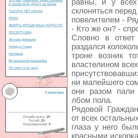
равны, и у всех
Это был, наверное, единственный
в своем роде «бунт» на земле
склоняться пере
ТЫСЯЧУ ЛЕТ НАЗАД
повелителем - Р
ПРИЗ
ДЕВЯТЬ КРОШЕЧНЫХ ПОРОСЯТ
- Кто же он? - сп
ЛОСКУТУШКА
Словно в ответ 
Лесные домишки
раздался колокол
Ньёрд и Скади
троне возник то
Носишка
Музыкальная канарейка
властелином всех
По снегу и по льду
присутствовавших
ни малейшего сом
они разом пали 
Статистика
лбом пола.
Рядовой Граждан
от всех остальных
Онлайн всего:
20
Гостей:
20
Пользователей:
0
глаза у него был
красными искорка