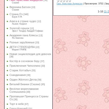
Ганс Христиан Андерсен
[56]
Сказки
Ганс Христиан Андерсен
|
Просмотров:
3752
|
Заг
Вероника Батхен
[10]
Сказки
1-10
11-
Страна Оз
[340]
Баум Л.Ф.
Алиса в стране чудес
[12]
Льюис Кэррол
Золотой горшок
[12]
Эрнст Теодор Амадей Гофман
Академия пана Кляксы
[13]
Ян Бжехва
Разные зарубежные
[33]
ДЕТИ СТЕКЛОДУВА
[22]
Мария ГРИПЕ
Новая энциклопедия для девочек
[38]
Костёр в сосновом бору
[37]
Приключения Чиполлино
[30]
Старик Хоттабыч
[55]
Скандинавия
[30]
Орден Жёлтого Дятла
[56]
Виталий Бианки (Сказки)
[95]
Весёлое мореплавание
Солнышкина
[49]
Пропавшая Принцесса Страны
Оз
[30]
Торт в небе
[67]
Город Королей
[31]