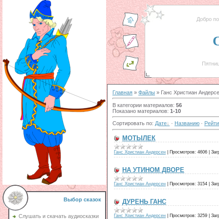
Добро п
Пятниц
Главная
»
Файлы
» Ганс Христиан Андерс
В категории материалов
:
56
Показано материалов
:
1-10
Сортировать по
:
Дате
·
Названию
·
Рейти
МОТЫЛЕК
Ганс Христиан Андерсен
|
Просмотров:
4606
|
Заг
НА УТИНОМ ДВОРЕ
Ганс Христиан Андерсен
|
Просмотров:
3154
|
Заг
Выбор сказок
ДУРЕНЬ ГАНС
Ганс Христиан Андерсен
|
Просмотров:
3259
|
Заг
Слушать и скачать аудиосказки