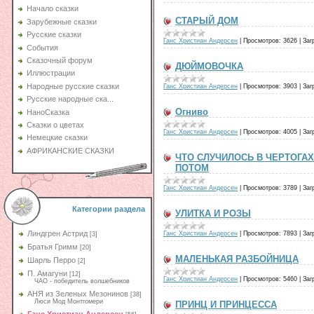
Начало сказки
СТАРЫЙ ДОМ
Зарубежные сказки
Русские сказки
Ганс Христиан Андерсен
|
Просмотров:
3626
|
Заг
События
Сказочный форум
ДЮЙМОВОЧКА
Иллюстрации
Народные русские сказки
Ганс Христиан Андерсен
|
Просмотров:
3903
|
Заг
Русские народные ска...
Огниво
НаноСказка
Сказки о цветах
Ганс Христиан Андерсен
|
Просмотров:
4005
|
Заг
Немецкие сказки
АФРИКАНСКИЕ СКАЗКИ
ЧТО СЛУЧИЛОСЬ В ЧЕРТОГА
ПОТОМ
Ганс Христиан Андерсен
|
Просмотров:
3789
|
Заг
Категории раздела
УЛИТКА И РОЗЫ
Линдгрен Астрид
Ганс Христиан Андерсен
|
Просмотров:
7893
|
Заг
[3]
Братья Гримм
[20]
МАЛЕНЬКАЯ РАЗБОЙНИЦА
Шарль Перро
[2]
П. Амагуни
[12]
Ганс Христиан Андерсен
|
Просмотров:
5460
|
Заг
ЧАО - победитель волшебников
АНЯ из Зеленых Мезонинов
[38]
Люси Мод Монтгомери
ПРИНЦ И ПРИНЦЕССА