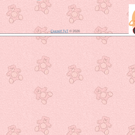
СказкИ ТуТ
© 2026