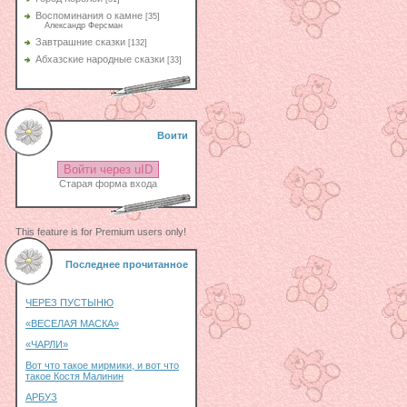
Воспоминания о камне
[35]
Александр Ферсман
Завтрашние сказки
[132]
Абхазские народные сказки
[33]
Воити
Войти через uID
Старая форма входа
This feature is for Premium users only!
Последнее прочитанное
ЧЕРЕЗ ПУСТЫНЮ
«ВЕСЕЛАЯ МАСКА»
«ЧАРЛИ»
Вот что такое мирмики, и вот что
такое Костя Малинин
АРБУЗ