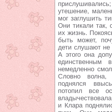
прислушивались;
утешение, мален
мог заглушить ти
Они тикали так, 
их жизнь. Покояс
быть может, поч
дети слушают не е
А этого она доп
единственным в
немедленно смол
Словно волна,
поднялся ввыс
потопил все ос
владычествовала
и Клара поднялис