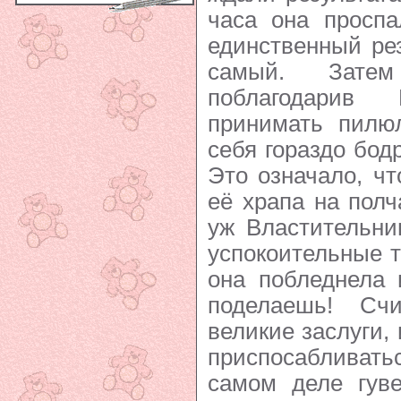
часа она просп
единственный ре
самый. Зате
поблагодарив 
принимать пилюл
себя гораздо бодр
Это означало, ч
её храпа на полч
уж Властительни
успокоительные т
она побледнела 
поделаешь! Сч
великие заслуги,
приспосабливать
самом деле гуве