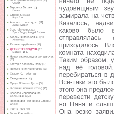
ничего не под
Ганс Христиан Андерсен
[56]
Сказки
чудовищным зв
Вероника Батхен
[10]
Сказки
замирала на четв
Страна Оз
[340]
Баум Л.Ф.
Казалось, надви
Алиса в стране чудес
[12]
Льюис Кэррол
каково было 
Золотой горшок
[12]
Эрнст Теодор Амадей Гофман
отправлялась
Академия пана Кляксы
[13]
Ян Бжехва
приходилось Вл
Разные зарубежные
[33]
ДЕТИ СТЕКЛОДУВА
[22]
комната находила
Мария ГРИПЕ
Новая энциклопедия для девочек
Таким образом, 
[38]
Костёр в сосновом бору
[37]
над её голово
Приключения Чиполлино
[30]
перебираться в д
Старик Хоттабыч
[55]
Скандинавия
[30]
Всё-таки это был
Орден Жёлтого Дятла
[56]
этого она предло
Виталий Бианки (Сказки)
[95]
Весёлое мореплавание
перевести детск
Солнышкина
[49]
Пропавшая Принцесса Страны
но Нана и слыша
Оз
[30]
Торт в небе
[67]
Она резко заяви
Город Королей
[31]