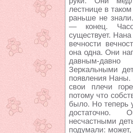
руки. Они мед
лестнице в таком 
раньше не знали
— конец. Час
существует. Нана
вечности вечнос
она одна. Они на
давным-дав
Зеркальными де
появления Наны.
свои плечи горе
потому что собст
было. Но теперь 
достаточно.
несчастными дет
подумали: может,