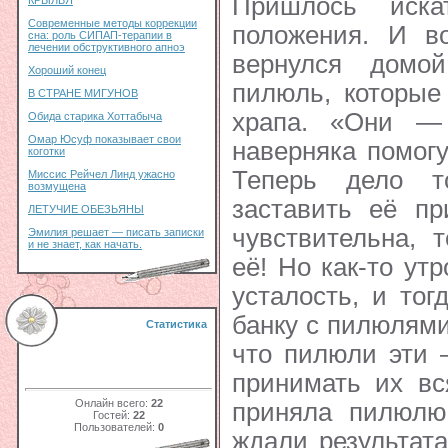
Пришлось иск
КРЫЛЬЯ
Современные методы коррекции
положения. И в
сна: роль СИПАП-терапии в
лечении обструктивного апноэ
вернулся домой
Хороший конец
пилюль, которые
В СТРАНЕ МИГУНОВ
храпа. «Они —
Обида старика Хоттабыча
Омар Юсуф показывает свои
наверняка помог
коготки
Теперь дело т
Миссис Рейчел Линд ужасно
возмущена
заставить её пр
ЛЕТУЧИЕ ОБЕЗЬЯНЫ
чувствительна, 
Эмилия решает — писать записки
и не знает, как начать.
её! Но как-то ут
усталость, и тог
банку с пилюлями
Статистика
что пилюли эти 
принимать их вс
Онлайн всего:
22
приняла пилюлю
Гостей:
22
Пользователей:
0
ждали результата