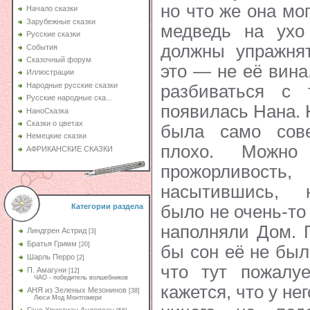
но что же она мо
Начало сказки
Зарубежные сказки
медведь на ухо
Русские сказки
должны упражня
События
Сказочный форум
это — не её вина
Иллюстрации
Народные русские сказки
разбиваться с
Русские народные ска...
появилась Нана. 
НаноСказка
Сказки о цветах
была само сов
Немецкие сказки
плохо. Можно
АФРИКАНСКИЕ СКАЗКИ
прожорливост
насытившись, 
было не очень-то
Категории раздела
наполняли Дом. 
Линдгрен Астрид
[3]
Братья Гримм
[20]
бы сон её не был
Шарль Перро
[2]
что тут пожалу
П. Амагуни
[12]
ЧАО - победитель волшебников
кажется, что у не
АНЯ из Зеленых Мезонинов
[38]
Люси Мод Монтгомери