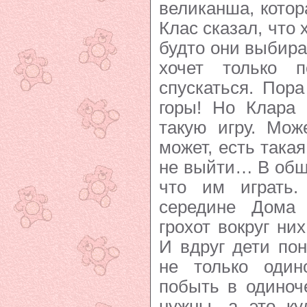
великанша, котор
Клас сказал, что х
будто они выбира
хочет только 
спускаться. Пор
горы! Но Клара 
такую игру. Мож
может, есть такая
не выйти… В обще
что им играть
середине Дома 
грохот вокруг них
И вдруг дети пон
не только один
побыть в одиноч
нужны, а это ку