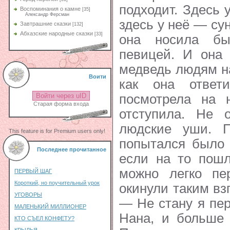
подходит. Здесь 
Воспоминания о камне
[35]
Александр Ферсман
здесь у неё — су
Завтрашние сказки
[132]
Абхазские народные сказки
[33]
она носила бы
певицей. И она
медведь людям на
Воити
как она ответ
посмотрела на н
Войти через uID
Старая форма входа
отступила. Не 
людские уши. П
This feature is for Premium users only!
попытался было 
Последнее прочитанное
если на то пошл
можно легко пе
ПЕРВЫЙ ШАГ
Короткий, но поучительный урок
окинули таким вз
УГОВОРЫ
— Не стану я пе
МАЛЕНЬКИЙ МИЛЛИОНЕР
Нана, и больше 
КТО СЪЕЛ КОНФЕТУ?