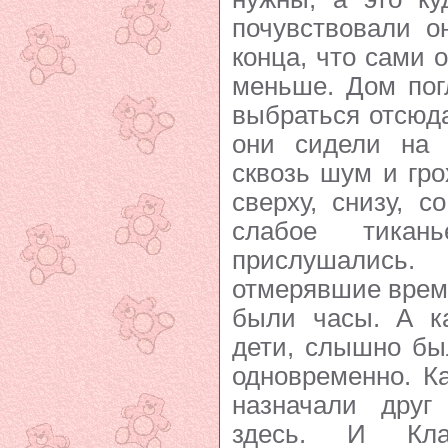
почувствовали о
конца, что сами 
меньше. Дом пог
выбраться отсюда
они сидели на 
сквозь шум и гр
сверху, снизу, 
слабое тикан
прислушались
отмерявшие время
были часы. А ка
дети, слышно бы
одновременно. Ка
назначали друг
здесь. И Кл