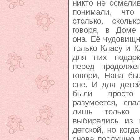
никто не осмели
понимали, что
столько, сколь
говоря, в Доме
она. Её чудовищ
только Класу и 
для них подарк
перед продолже
говори, Нана бы
сне. И для дете
были просто 
разумеется, спа
лишь только 
выбирались из 
детской, но когд
снова послушно 