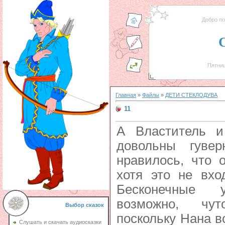
Добро п
Пятниц
Главная
»
Файлы
»
ДЕТИ СТЕКЛОДУВА
11
А Властитель и
довольны гувер
нравилось, что 
хотя это не вхо
Бесконечные 
возможно, чут
Выбор сказок
поскольку Нана в
Слушать и скачать аудиосказки