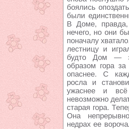
боялись опоздать
были единственн
В Доме, правда,
нечего, но они б
поначалу хватало
лестницу и игра
будто Дом — э
образом гора за
опаснее. С ка
росла и станови
ужаснее и всё
невозможно делат
старая гора. Тепе
Она непрерывно
недрах ее вороч