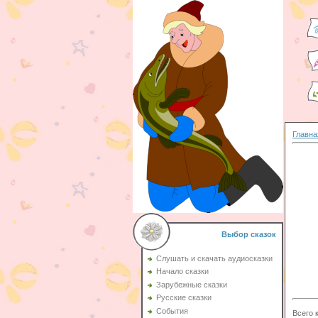
Главна
Выбор сказок
Слушать и скачать аудиосказки
Начало сказки
Зарубежные сказки
Русские сказки
События
Всего 