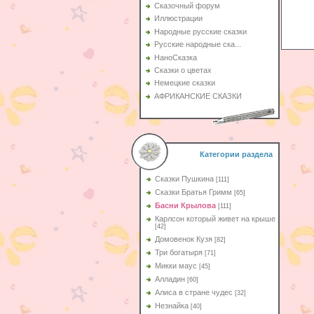
Сказочный форум
Иллюстрации
Народные русские сказки
Русские народные ска...
НаноСказка
Сказки о цветах
Немецкие сказки
АФРИКАНСКИЕ СКАЗКИ
Категории раздела
Сказки Пушкина
[111]
Сказки Братья Гримм
[65]
Басни Крылова
[111]
Карлсон который живет на крыше
[42]
Домовенок Кузя
[82]
Три богатыря
[71]
Микки маус
[45]
Алладин
[60]
Aлиса в стране чудес
[32]
Незнайка
[40]