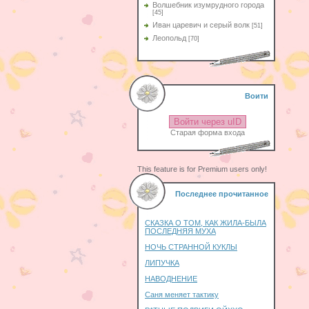
Волшебник изумрудного города
[45]
Иван царевич и серый волк
[51]
Леопольд
[70]
Воити
Войти через uID
Старая форма входа
This feature is for Premium users only!
Последнее прочитанное
СКАЗКА О ТОМ, КАК ЖИЛА-БЫЛА
ПОСЛЕДНЯЯ МУХА
НОЧЬ СТРАННОЙ КУКЛЫ
ЛИПУЧКА
НАВОДНЕНИЕ
Саня меняет тактику