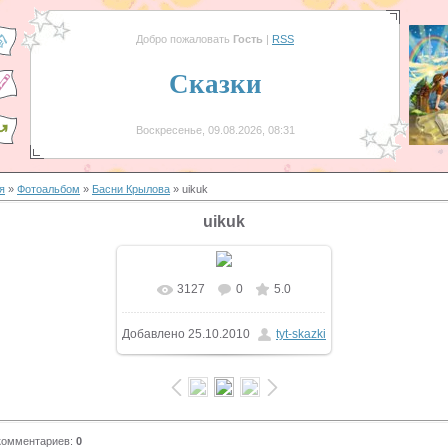
Добро пожаловать
Гость
|
RSS
Сказки
Воскресенье, 09.08.2026, 08:31
я
»
Фотоальбом
»
Басни Крылова
» uikuk
uikuk
3127
0
5.0
В реальном размере
Добавлено
25.10.2010
tyt-skazki
600x457
/ 46.1Kb
комментариев
:
0